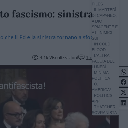
FILES
IL MARTEDÌ
to fascismo: sinistra alla
DI CAPANEO,
A DIO
SPIACENTE E
A LI NIMICI
o che il Pd e la sinistra tornano a sfoderare il
SUI
IN COLD
BLOOD
L’ALTRA
4.1k
Visualizzazioni
1
commento
FACCIA DEL
LUNEDÌ
MINIMA
POLITICA
O,
AMERICA!
POLITICS
APP
THATCHER
SOVRANISTA