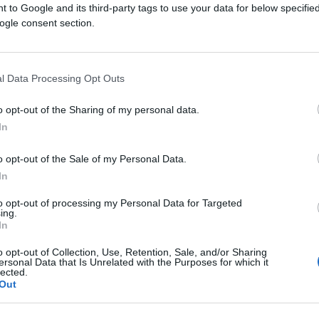
 to Google and its third-party tags to use your data for below specifi
ogle consent section.
efinito da
Karl Popper
, è alla base del
l Data Processing Opt Outs
ndagine scientifica razionale, portatrice di
 poco importa tutto ciò, se la pensi
o opt-out of the Sharing of my personal data.
In
e con te non parlo perché non sei degno.
imando alla lettura dell’ottimo Capezzone.
o opt-out of the Sale of my Personal Data.
In
to opt-out of processing my Personal Data for Targeted
ing.
o, si è tenuta la prima della Scala, evento al
In
ri del mondo dello spettacolo e della
o opt-out of Collection, Use, Retention, Sale, and/or Sharing
 politica. Ebbene, dopo l’esecuzione dell’Inno
ersonal Data that Is Unrelated with the Purposes for which it
lected.
 luogo in un contesto come quello della
Out
 antifascista”
, con chiaro riferimento al