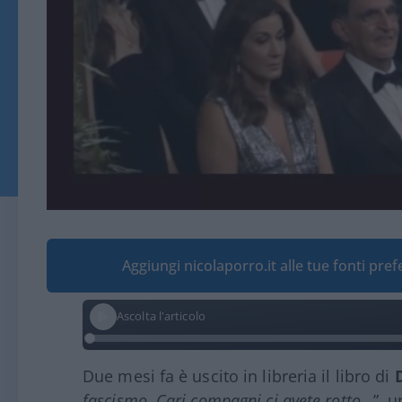
Aggiungi nicolaporro.it alle tue fonti pre
Ascolta l'articolo
Due mesi fa è uscito in libreria il libro di
fascismo. Cari compagni ci avete rotto
…”, u