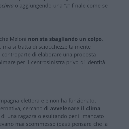
schwa
o aggiungendo una “a” finale come se
a che Meloni
non sta sbagliando un colpo
.
, ma si tratta di sciocchezze talmente
la controparte di elaborare una proposta
lmare per il centrosinistra privo di identità
mpagna elettorale e non ha funzionato.
ternativa, cercano di
avvelenare il clima
,
e di una ragazza o esultando per il mancato
vevano mai scommesso (basti pensare che la