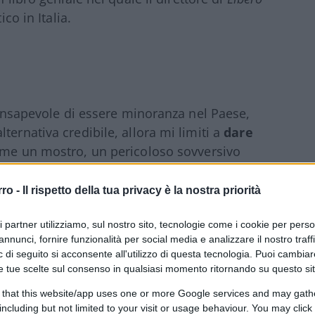
ico in Italia.
 consapevole di essere minoranza nel Paese,
ternativa credibile, allora mi limiti a
dare
ome un mostro, un pericoloso sovversivo
rro -
Il rispetto della tua privacy è la nostra priorità
to di indottrinamento
imponente, che
ri partner utilizziamo, sul nostro sito, tecnologie come i cookie per pers
ti televisivi, e ha per protagonisti persone
annunci, fornire funzionalità per social media e analizzare il nostro traff
o eticamente e moralmente superiori e per
 di seguito si acconsente all'utilizzo di questa tecnologia. Puoi cambiar
 come fosse una missione divina. Ho io la
e tue scelte sul consenso in qualsiasi momento ritornando su questo si
asi sarebbe più corretto dire imporla,
 that this website/app uses one or more Google services and may gath
ome fascista chiunque abbia il solo
including but not limited to your visit or usage behaviour. You may click 