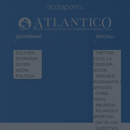
QUOTIDIANO
SPECIALI
CULTURA
TWITTER
ECONOMIA
FILES: LA
ESTERI
CENSURA
MEDIA
SOCIAL
POLITICA
SPECIALE
RUSSIAGATE /
SPYGATE
CHINA
VIRUS
#MURO30
ATLANTICO
SPORTIVO
DAY BY DAY
GIUDITTA’S