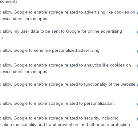
 presente sul palco reale assieme alla
consents
 polemiche montate ad arte dal sindaco
o allow Google to enable storage related to advertising like cookies on
per sviare dai problemi di una Milano in tilt
evice identifiers in apps.
’attenzione altrove.
o allow my user data to be sent to Google for online advertising
s.
to allow Google to send me personalized advertising.
ntificato dalla
Digos
, gesto che ha fatto
 che in poche ore su
X
hanno
lanciato una
o allow Google to enable storage related to analytics like cookies on
cognome, data e luogo di nascita, con
evice identifiers in apps.
ica con la
Digos
e strizzando l’occhio al
o allow Google to enable storage related to functionality of the website
o allow Google to enable storage related to personalization.
ssima uccisione di
Giulia Cecchettin
, il
argomenti, ecco che sfodera il suo
evergreen
:
o allow Google to enable storage related to security, including
colo!
cation functionality and fraud prevention, and other user protection.