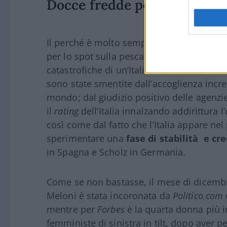
Docce fredde per il Pd
Il perché è molto semplice: sono alla frut
per lo spot sulla pesca di
Esselunga
– e de
catastrofiche di un’Italia isolata nel mon
sono state smentite dall’accoglienza incre
mondo; dal giudizio positivo delle agenzi
il
rating
dell’Italia innalzando addirittura l’
così come dal fatto che l’Italia appare n
sperimentare una
fase di stabilità e cre
in Spagna e Scholz in Germania.
Come se non bastasse, il mese di dicemb
Meloni è stata incoronata da
Politico.com
mentre per
Forbes
è la quarta donna più i
femministe di sinistra in tilt, dopo aver p