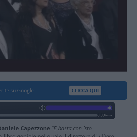
ferite su Google
CLICCA QUI
0:00
/
--:--
Daniele Capezzone
“
E basta con ’sto
n libro geniale nel quale il direttore di
Libero