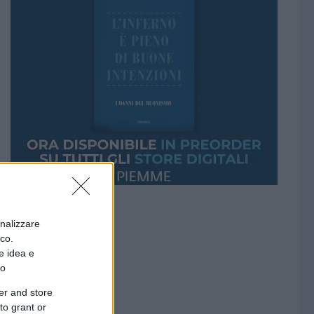
onalizzare
ico.
e idea e
to
er and store
to grant or