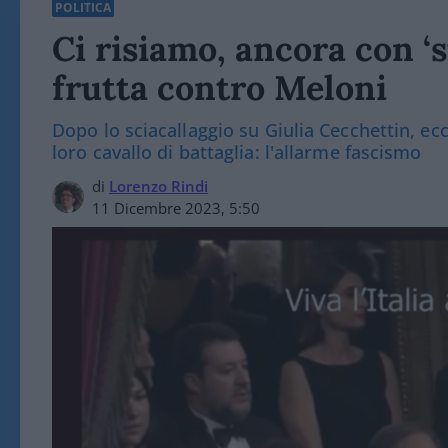
POLITICA
Ci risiamo, ancora con ‘s
frutta contro Meloni
Dopo lo sciacallaggio su Giulia Cecchettin, ecc
loro cavallo di battaglia: l'allarme fascismo
di
Lorenzo Rindi
11 Dicembre 2023, 5:50