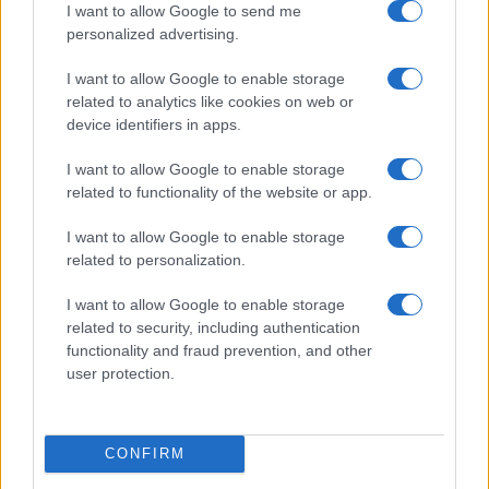
I want to allow Google to send me
maggioranza anomale
, tra chi viene da storie
personalized advertising.
politiche e culturali diverse, così come i governi di
I want to allow Google to enable storage
salute pubblica, e si torna ad un semplice, ma non
related to analytics like cookies on web or
per questo banale, governo politico che dovrà
device identifiers in apps.
rispondere al mandato ricevuto dagli elettori.
I want to allow Google to enable storage
related to functionality of the website or app.
I want to allow Google to enable storage
Sembra un passaggio chiave per una democrazia
related to personalization.
parlamentare, una classica routine politica tra
governo e opposizione, tra centrodestra e
I want to allow Google to enable storage
related to security, including authentication
centrosinistra, ma in Italia
ne avevamo perso
functionality and fraud prevention, and other
l’abitudine
.
user protection.
Le insidie della transizione
CONFIRM
Se
Giorgia Meloni
diventerà presidente del