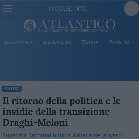
ECONOMIA
LIBERILIBRI
SHOP
SOSTIENICI
POLITICA
Il ritorno della politica e le
insidie della transizione
Draghi-Meloni
Superata l'anomalia tutta italiana dei governi