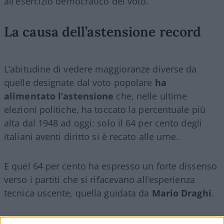
all’esercizio democratico del voto.
La causa dell’astensione record
L’abitudine di vedere maggioranze diverse da
quelle designate dal voto popolare
ha
alimentato l’astensione
che, nelle ultime
elezioni politiche, ha toccato la percentuale più
alta dal 1948 ad oggi: solo il 64 per cento degli
italiani aventi diritto si è recato alle urne.
E quel 64 per cento ha espresso un forte dissenso
verso i partiti che si rifacevano all’esperienza
tecnica uscente, quella guidata da
Mario Draghi
.
Vincitori e sconfitti