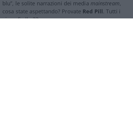
blu”, le solite narrazioni dei media
mainstream
,
cosa state aspettando? Provate
Red Pill
. Tutti i
giovedì alle 23
su
NicolaPorro.it
,
Atlanticoquotidiano.it
e i rispettivi
canali
YouTube
:
@NicolaPorroZuppa
e
@atlanticoquotidiano
.
Democratici Usa sempre più
ostaggio degli islamo-
comunisti
El Sayed vince le primarie democratiche per il
Senato in Michigan. I candidati DSA vincono
ovunque prevalga un elettorato di immigrati che
non intendono integrarsi e giovani influenzati da
prof marxisti