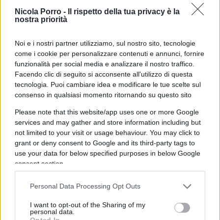
Nicola Porro -
Il rispetto della tua privacy è la
nostra priorità
Dagli scranni dell’opposizione
Giorgia Meloni
si è
Noi e i nostri partner utilizziamo, sul nostro sito, tecnologie
sempre opposta alle politiche di Draghi ed è
come i cookie per personalizzare contenuti e annunci, fornire
l’unica reale vincitrice di queste elezioni.
Matteo
funzionalità per social media e analizzare il nostro traffico.
Facendo clic di seguito si acconsente all'utilizzo di questa
Salvini
, che ha fatto leva sul senso di
tecnologia. Puoi cambiare idea e modificare le tue scelte sul
responsabilità e ha deciso di entrare nel governo
consenso in qualsiasi momento ritornando su questo sito
di unità nazionale, ha subito una grave sconfitta,
Please note that this website/app uses one or more Google
soprattutto nel Nord.
services and may gather and store information including but
not limited to your visit or usage behaviour. You may click to
grant or deny consent to Google and its third-party tags to
Il Movimento 5 Stelle, calcando la mano sul
use your data for below specified purposes in below Google
disagio sociale e rispolverando il reddito di
consent section.
cittadinanza, ha rivendicato la scelta di aver fatto
cadere il governo Draghi e, pur dimezzando i voti
Personal Data Processing Opt Outs
del 2018, è riuscito ad ottenere il 15 per cento. Gli
I want to opt-out of the Sharing of my
italiani, nel ruolo di professori, hanno
bocciato
personal data.
Opted In