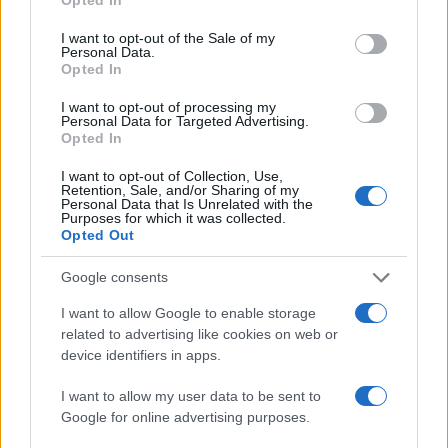
l’agenda Draghi
portata avanti dal leader di
Azione
,
Carlo Calenda
, e in parte da
Enrico Letta
,
I want to opt-out of the Sale of my
Personal Data.
prossimo a lasciare la guida del Partito
Opted In
democratico.
I want to opt-out of processing my
Personal Data for Targeted Advertising.
Opted In
Ritorno al manuale della politica
I want to opt-out of Collection, Use,
Retention, Sale, and/or Sharing of my
Personal Data that Is Unrelated with the
Purposes for which it was collected.
Questa volta è diverso. Le elezioni del 25
Opted Out
settembre per molti versi rappresentano
un
ritorno al manuale classico della politica
: chi
Google consents
vince le elezioni governa, fin da subito, chi perde
I want to allow Google to enable storage
si accomoda all’opposizione. Si passa da un
related to advertising like cookies on web or
device identifiers in apps.
governo “tecnico” di alto profilo ad un governo
fondato su un mandato popolare netto.
I want to allow my user data to be sent to
Google for online advertising purposes.
Finiscono le esperienze governative tra