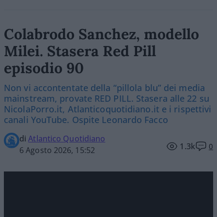
Colabrodo Sanchez, modello
Milei. Stasera Red Pill
episodio 90
Non vi accontentate della “pillola blu” dei media
mainstream, provate RED PILL. Stasera alle 22 su
NicolaPorro.it, Atlanticoquotidiano.it e i rispettivi
canali YouTube. Ospite Leonardo Facco
di
Atlantico Quotidiano
1.3k
0
6 Agosto 2026, 15:52