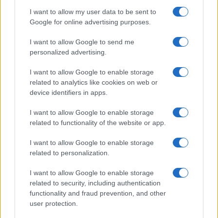
con un partito che fino a ieri accusava il
I want to allow my user data to be sent to
presidente Giani di immobilismo e clientelismo
Google for online advertising purposes.
può essere percepito come un segno di debolezza
strategica. Per non parlare poi di
Matteo Renzi
,
I want to allow Google to send me
da sempre in forte contrasto ideologico e politico
personalized advertising.
con i 5 Stelle. Ma che
“per il bene della regione, si
I want to allow Google to enable storage
può anche dialogare…”
related to analytics like cookies on web or
device identifiers in apps.
Obiettivo campo largo
I want to allow Google to enable storage
related to functionality of the website or app.
I want to allow Google to enable storage
L’obiettivo dichiarato è il 2027 e la costruzione di
related to personalization.
un “campo largo” nazionale, ma il Pd dovrà
dimostrare di non essere solo il partito che cede
I want to allow Google to enable storage
related to security, including authentication
terreno per tenere insieme la coalizione.
functionality and fraud prevention, and other
user protection.
In sintesi: la Toscana resta roccaforte rossa,