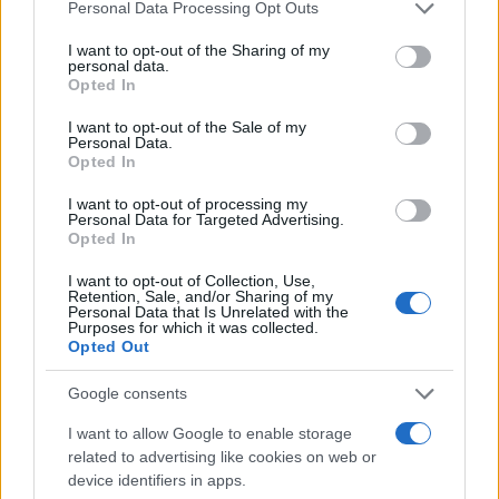
Personal Data Processing Opt Outs
libertà di marcare distanza su dossier delicati e
posizionarsi come “coscienza critica” del governo
I want to opt-out of the Sharing of my
personal data.
regionale.
Opted In
I want to opt-out of the Sale of my
Personal Data.
Opted In
Un equilibrio che, se gestito abilmente, potrebbe
permettere a Conte di
raccogliere dividendi
I want to opt-out of processing my
Personal Data for Targeted Advertising.
elettorali senza doversi assumere tutte le
Opted In
responsabilità della maggioranza. Ha già dettato
I want to opt-out of Collection, Use,
(di fatto) le regole del gioco: no a diversi
Retention, Sale, and/or Sharing of my
Personal Data that Is Unrelated with the
programmi che sono in agenda politica Giani.
Purposes for which it was collected.
Opted Out
Rischio identità per il Pd
Google consents
I want to allow Google to enable storage
La vittoria sul piano aritmetico rischia di
related to advertising like cookies on web or
trasformarsi in un
danno d’immagine
: allearsi
device identifiers in apps.