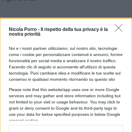
Secondo ricostruzioni di
Linkiesta
, Schlein avrebbe
Nicola Porro -
Il rispetto della tua privacy è la
concesso più di quanto incassato
: dalle
nostra priorità
trattative sui candidati alla rinuncia su temi
strategici, il tutto per garantire l’accordo con
Noi e i nostri partner utilizziamo, sul nostro sito, tecnologie
come i cookie per personalizzare contenuti e annunci, fornire
Conte. Una scelta che la rafforza nell’immediato,
funzionalità per social media e analizzare il nostro traffico.
ma che potrebbe eroderne la leadership nel lungo
Facendo clic di seguito si acconsente all'utilizzo di questa
periodo.
tecnologia. Puoi cambiare idea e modificare le tue scelte sul
consenso in qualsiasi momento ritornando su questo sito
Il calcolo di Conte
Please note that this website/app uses one or more Google
services and may gather and store information including but
not limited to your visit or usage behaviour. You may click to
Per il leader 5 Stelle, l’operazione toscana è un
grant or deny consent to Google and its third-party tags to
passo avanti nella strategia di
accreditarsi come
use your data for below specified purposes in below Google
interlocutore imprescindibile
della sinistra
consent section.
italiana. Appoggio a Giani sì, ma senza perdere la