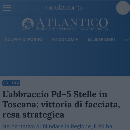
ECONOMIA
LIBERILIBRI
SHOP
SOSTIENICI
POLITICA
L’abbraccio Pd–5 Stelle in
Toscana: vittoria di facciata,
resa strategica
Nel tentativo di blindare la Regione, il Pd ha