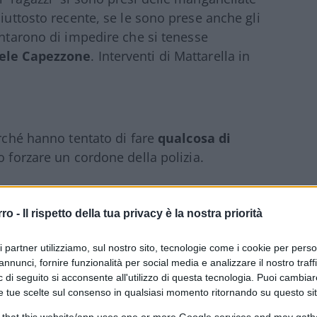
piuttosto recente, se le sono prese anche gli
ntarono di impedire che si tenesse
ele Capezzone
. Interventi di Mattarella in
erché hanno tentato di fare
qualcosa di
o forzare un cordone della polizia.
rro -
Il rispetto della tua privacy è la nostra priorità
e scegliere occasione peggiore per
ri partner utilizziamo, sul nostro sito, tecnologie come i cookie per pers
osi una
grande responsabilità
.
annunci, fornire funzionalità per social media e analizzare il nostro traff
 di seguito si acconsente all'utilizzo di questa tecnologia. Puoi cambiar
e tue scelte sul consenso in qualsiasi momento ritornando su questo si
 evitare? Forse. Ma come detto, non è la
 that this website/app uses one or more Google services and may gath