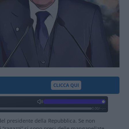
CLICCA QUI
0:00
/
--:--
i del presidente della Repubblica. Se non
 “ragazzi” si sono presi delle manganellate