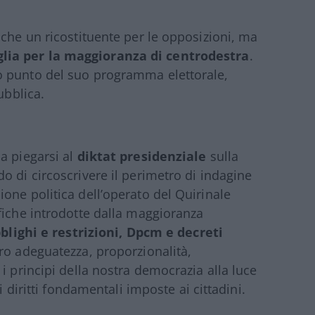
nche un ricostituente per le opposizioni, ma
glia per la maggioranza di centrodestra
.
o punto del suo programma elettorale,
ubblica.
 a piegarsi al
diktat presidenziale
sulla
do di circoscrivere il perimetro di indagine
one politica dell’operato del Quirinale
fiche introdotte dalla maggioranza
bblighi e restrizioni, Dpcm e decreti
oro adeguatezza, proporzionalità,
i principi della nostra democrazia alla luce
i diritti fondamentali imposte ai cittadini.