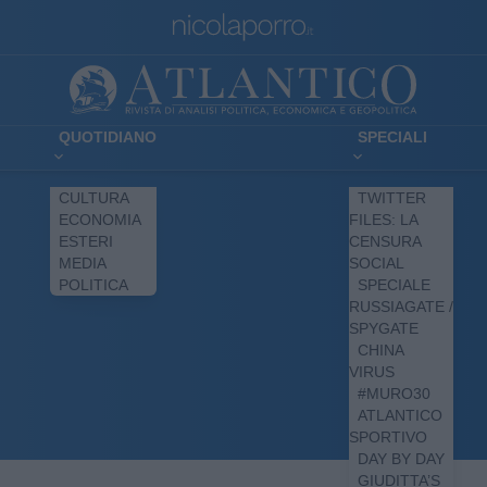
QUOTIDIANO
SPECIALI
CULTURA
TWITTER
ECONOMIA
FILES: LA
ESTERI
CENSURA
MEDIA
SOCIAL
POLITICA
SPECIALE
RUSSIAGATE /
SPYGATE
CHINA
VIRUS
#MURO30
ATLANTICO
SPORTIVO
DAY BY DAY
GIUDITTA’S