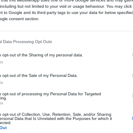
tanze ci sono video che mostrano i “ragazzi”
including but not limited to your visit or usage behaviour. You may click 
 to Google and its third-party tags to use your data for below specifi
anco si scorge sempre in queste mischie…)
ogle consent section.
 di polizia
a protezione di “obiettivi
ebraico a Pisa e il consolato Usa a Firenze.
l Data Processing Opt Outs
fermi sulla loro posizione, mentre i
o opt-out of the Sharing of my personal data.
sultano, aggrediscono un cameraman e un
In
are il più possibile, per evitare lo scontro,
ngerli
.
o opt-out of the Sale of my Personal Data.
In
to opt-out of processing my Personal Data for Targeted
rvenire oggi, sicuramente con le migliori
ing.
In
timazione e copertura
a piazze per nulla
te a sfidare la polizia. Una grande
o opt-out of Collection, Use, Retention, Sale, and/or Sharing
ersonal Data that Is Unrelated with the Purposes for which it
 essere nei panni di chi gestirà l’ordine
lected.
Out