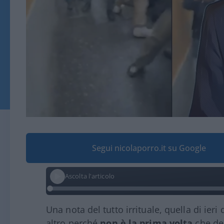
Segui nicolaporro.it su Google
Ascolta l'articolo
Una nota del tutto irrituale, quella di ier
altro perché
non è la prima volta
che dei