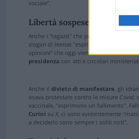
sociale”.
Libertà sospese nel silenzio
Anche i “ragazzi” che provano a forzare un
slogan di
Hamas
“esprimono un fallimento”
opinioni” che oggi viene richiamata da Ma
presidenza
con atti e circolari ministeria
Anche il
divieto di manifestare
, gli idra
osava protestare contro le misure
Covid
, 
vaccinale, “esprimono un fallimento”. Fa
Curini
su
X
, ci sono evidentemente “manife
a deciderlo sono sempre i soliti noti”.