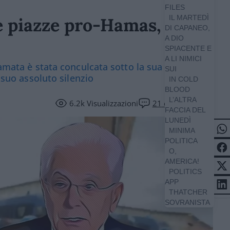
FILES
IL MARTEDÌ
le piazze pro-Hamas,
DI CAPANEO,
A DIO
SPIACENTE E
A LI NIMICI
iamata è stata conculcata sotto la sua
SUI
l suo assoluto silenzio
IN COLD
BLOOD
L’ALTRA
6.2k
Visualizzazioni
21
commenti
FACCIA DEL
LUNEDÌ
MINIMA
POLITICA
O,
AMERICA!
POLITICS
APP
THATCHER
SOVRANISTA