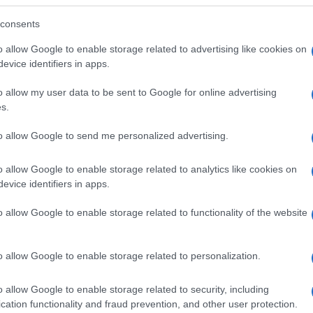
consents
o allow Google to enable storage related to advertising like cookies on
evice identifiers in apps.
 di Israele ad esistere come Stato, piazze
mita, come notato da molti osservatori, che
o allow my user data to be sent to Google for online advertising
 gli stessi slogan di
Hamas
che
evocano lo
s.
 river to the sea Palestine will be free”
,
to allow Google to send me personalized advertising.
Europa, Israele partner del genocidio”
e
 esibiti al corteo di ieri a Milano.
o allow Google to enable storage related to analytics like cookies on
evice identifiers in apps.
o allow Google to enable storage related to functionality of the website
tervento sul tema – in realtà abbastanza
, il presidente ha scelto
il momento e le
o allow Google to enable storage related to personalization.
e non meritavano questo assist. Piuttosto,
cita del governo Meloni il ruolo di qualche
o allow Google to enable storage related to security, including
 ragazzi per creare un clima da “scontro
cation functionality and fraud prevention, and other user protection.