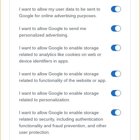
legalizzazione della prostituzione, che invece
andrebbe legalizzata
se basata sul consenso tra
I want to allow my user data to be sent to
Google for online advertising purposes.
adulti.
I want to allow Google to send me
Sembra strano che coloro che si ergono a paladini
personalized advertising.
dei diritti delle donne, delle minoranze e degli
I want to allow Google to enable storage
ultimi possano approvare una pratica così
related to analytics like cookies on web or
orribile. La risposta a tutto ciò è che i diritti non
device identifiers in apps.
sono questione di forma ma di sostanza, che il
I want to allow Google to enable storage
rispetto per la donna e per l’uomo deriva non
related to functionality of the website or app.
dalla dialettica televisiva ma dal riconoscere il
I want to allow Google to enable storage
valore unico e inestimabile della persona
.
related to personalization.
I want to allow Google to enable storage
related to security, including authentication
Quando il Parlamento approverà questa proposta
functionality and fraud prevention, and other
non avranno vinto tanto la Meloni,
Fratelli d’Italia
user protection.
o la coalizione di centrodestra, ma avranno vinto