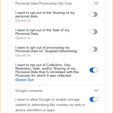
che soprattutto saranno private del bimbo che
Personal Data Processing Opt Outs
hanno portato per nove mesi in grembo in cambio
I want to opt-out of the Sharing of my
di denaro? Dimenticano anche, o vogliono
personal data.
dimenticare, che al nascituro verrà sottratta la
Opted In
madre naturale.
I want to opt-out of the Sale of my
Personal Data.
Opted In
Incredibile ma vero, la sinistra progressista non si
I want to opt-out of processing my
è mai fatta problemi nel sostenere tale pratica
Personal Data for Targeted Advertising.
Opted In
ignorando il
diritto
di un bambino ad avere un
papà e una mamma, subordinandolo al
desiderio
I want to opt-out of Collection, Use,
Retention, Sale, and/or Sharing of my
di due persone (gay o etero) di avere un figlio a
Personal Data that Is Unrelated with the
Purposes for which it was collected.
tutti i costi che
non può mai essere un diritto
.
Opted Out
Google consents
Lecito chiedersi come possano sostenere tutto ciò
I want to allow Google to enable storage
related to advertising like cookies on web or
proprio coloro che si oppongono alla
device identifiers in apps.