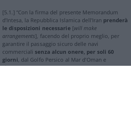
[5.1.] “Con la firma del presente Memorandum
d’Intesa, la Repubblica Islamica dell’Iran
prenderà
le disposizioni necessarie
[
will make
arrangements
], facendo del proprio meglio, per
garantire il passaggio sicuro delle navi
commerciali
senza alcun onere, per soli 60
giorni
, dal Golfo Persico al Mar d’Oman e
viceversa”.
[5.2.] “Il traffico delle navi commerciali
inizierà
immediatamente
e, tenuto conto della necessità
di rimuovere gli ostacoli tecnici e militari, e dello
sminamento da parte della Repubblica Islamica
dell’Iran [
demining by the Islamic Republic of Iran
],
sarà ripristinato
entro 30 giorni
“.