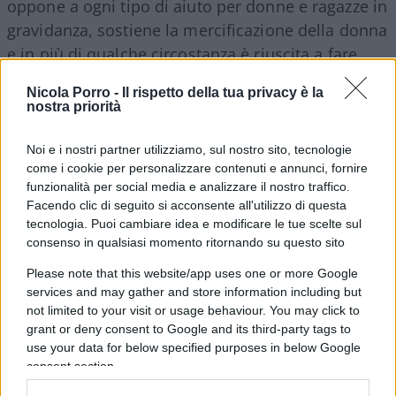
oppone a ogni tipo di aiuto per donne e ragazze in
gravidanza, sostiene la mercificazione della donna
e in più di qualche circostanza è riuscita a fare
dell’utero in affitto un cavallo di battaglia.
Nicola Porro -
Il rispetto della tua privacy è la
nostra priorità
Ora finalmente la proposta di rendere l’utero in
Noi e i nostri partner utilizziamo, sul nostro sito, tecnologie
affitto
reato universale
, quindi chi ne usufruirà
come i cookie per personalizzare contenuti e annunci, fornire
verrà punito anche se lo farà all’estero. Una
funzionalità per social media e analizzare il nostro traffico.
misura di civiltà.
Facendo clic di seguito si acconsente all'utilizzo di questa
tecnologia. Puoi cambiare idea e modificare le tue scelte sul
consenso in qualsiasi momento ritornando su questo sito
Please note that this website/app uses one or more Google
Come si può pensare di generare un bambino
allo
services and may gather and store information including but
scopo di venderlo
? Come si può ignorare che
not limited to your visit or usage behaviour. You may click to
spesso le donne coinvolte si trovano in
grant or deny consent to Google and its third-party tags to
use your data for below specified purposes in below Google
circostanze di povertà e indigenza? Che vengono
consent section.
selezionate sulla base di criteri come la razza e