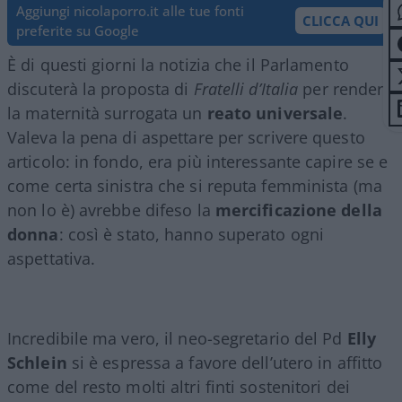
Aggiungi nicolaporro.it alle tue fonti
CLICCA QUI
preferite su Google
È di questi giorni la notizia che il Parlamento
discuterà la proposta di
Fratelli d’Italia
per rendere
la maternità surrogata un
reato universale
.
Valeva la pena di aspettare per scrivere questo
articolo: in fondo, era più interessante capire se e
come certa sinistra che si reputa femminista (ma
non lo è) avrebbe difeso la
mercificazione della
donna
: così è stato, hanno superato ogni
aspettativa.
Incredibile ma vero, il neo-segretario del Pd
Elly
Schlein
si è espressa a favore dell’utero in affitto
come del resto molti altri finti sostenitori dei