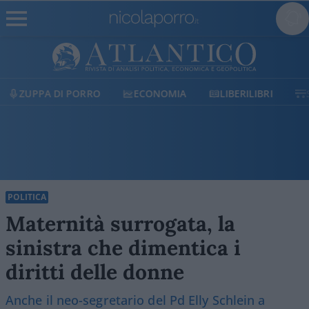
ECONOMIA
LIBERILIBRI
SHOP
SOSTIENICI
POLITICA
Maternità surrogata, la
sinistra che dimentica i
diritti delle donne
Anche il neo-segretario del Pd Elly Schlein a