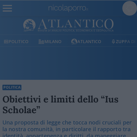
POLITICO
MILANO
ATLANTICO
ZUPPA DI P
POLITICA
Obiettivi e limiti dello “Ius
Scholae”
Una proposta di legge che tocca nodi cruciali per
la nostra comunità, in particolare il rapporto tra
identità, appartenenza e diritti, da maneggiare