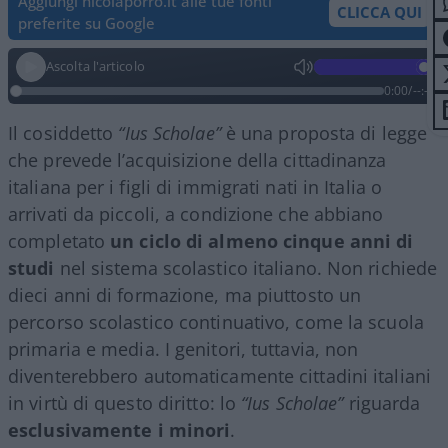
Aggiungi nicolaporro.it alle tue fonti
CLICCA QUI
preferite su Google
Ascolta l'articolo
0:00
/
--:--
Il cosiddetto
“Ius Scholae”
è una proposta di legge
che prevede l’acquisizione della cittadinanza
italiana per i figli di immigrati nati in Italia o
arrivati da piccoli, a condizione che abbiano
completato
un ciclo di almeno cinque anni di
studi
nel sistema scolastico italiano. Non richiede
dieci anni di formazione, ma piuttosto un
percorso scolastico continuativo, come la scuola
primaria e media. I genitori, tuttavia, non
diventerebbero automaticamente cittadini italiani
in virtù di questo diritto: lo
“Ius Scholae”
riguarda
esclusivamente i minori
.