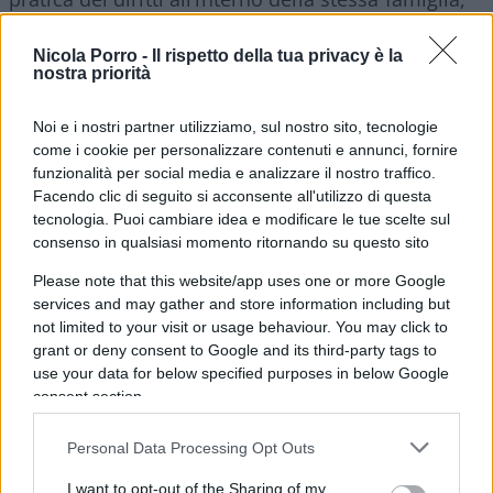
creando situazioni complesse. Per questo, molti
ritengono che il tema della cittadinanza debba
Nicola Porro -
Il rispetto della tua privacy è la
nostra priorità
essere affrontato in un’ottica che coinvolga
tutta
la famiglia
, per garantire stabilità e coesione,
Noi e i nostri partner utilizziamo, sul nostro sito, tecnologie
evitando contraddizioni o situazioni di incertezza
come i cookie per personalizzare contenuti e annunci, fornire
giuridica.
funzionalità per social media e analizzare il nostro traffico.
Facendo clic di seguito si acconsente all'utilizzo di questa
tecnologia. Puoi cambiare idea e modificare le tue scelte sul
consenso in qualsiasi momento ritornando su questo sito
D’altro canto, riconoscere il legame culturale e
Please note that this website/app uses one or more Google
formativo con l’Italia, come vorrebbe chi propone
services and may gather and store information including but
not limited to your visit or usage behaviour. You may click to
lo
“Ius Scholae”
, sarebbe un
passo importante
grant or deny consent to Google and its third-party tags to
verso l’integrazione
di chi si sente già italiano di
use your data for below specified purposes in below Google
fatto, nonostante le complicazioni che questo può
consent section.
comportare.
Personal Data Processing Opt Outs
Identità e diritti
I want to opt-out of the Sharing of my