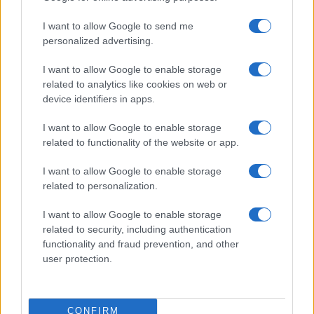
appartenenza e diritti
. Indubbiamente da
considerare, ad oggi, è una questione di principio
I want to allow Google to send me
per l’intera comunità.
personalized advertising.
I want to allow Google to enable storage
L’obiettivo dello
“Ius Scholae”
, come dello
“Ius Soli”
,
related to analytics like cookies on web or
device identifiers in apps.
è
promuovere l’integrazione
, riconoscendo il
diritto alla cittadinanza per chi è cresciuto e si è
I want to allow Google to enable storage
formato in Italia. Tuttavia, affinché questa
related to functionality of the website or app.
integrazione sia piena e reale, è necessario
I want to allow Google to enable storage
considerare la famiglia nella sua unità, evitando di
related to personalization.
creare situazioni di disparità o separazione. Una
riflessione più ampia, che coniughi i diritti dei
I want to allow Google to enable storage
related to security, including authentication
minori con la stabilità familiare, potrebbe offrire
functionality and fraud prevention, and other
una risposta più completa alle esigenze di chi vive
user protection.
nel nostro Paese.
CONFIRM