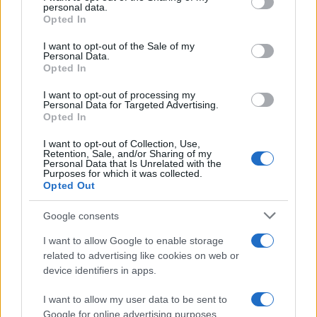
personal data.
Opted In
Negli Stati Uniti, che sappiamo essere molto rigidi
I want to opt-out of the Sale of my
sul tema immigrazione, vige lo
Ius Soli
: chi nasce
Personal Data.
in territorio Usa è a tutti gli effetti cittadino
Opted In
americano per sempre. Pensare di agire in tale
I want to opt-out of processing my
direzione sarebbe già un passo avanti, ma si tratta
Personal Data for Targeted Advertising.
Opted In
di un Paese come noto dalle
origini molto
diverse dalle nostre
.
I want to opt-out of Collection, Use,
Retention, Sale, and/or Sharing of my
Personal Data that Is Unrelated with the
Purposes for which it was collected.
Opted Out
Non è di secondaria importanza il dibattito più
Google consents
ampio e articolato che consideri sia i diritti dei
I want to allow Google to enable storage
bambini sia la stabilità delle famiglie, essenziale
related to advertising like cookies on web or
per affrontare la questione in modo equilibrato.
device identifiers in apps.
Questo tema tocca nodi cruciali della nostra
I want to allow my user data to be sent to
società, in particolare il rapporto tra
identità,
Google for online advertising purposes.