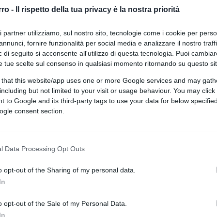
perfetti: la sinistra fa la guerra a
rro -
Il rispetto della tua privacy è la nostra priorità
vino e maiale
ri partner utilizziamo, sul nostro sito, tecnologie come i cookie per pers
annunci, fornire funzionalità per social media e analizzare il nostro traff
 di seguito si acconsente all'utilizzo di questa tecnologia. Puoi cambiar
e tue scelte sul consenso in qualsiasi momento ritornando su questo si
 that this website/app uses one or more Google services and may gath
di
Cristina de Palma
7.7k
including but not limited to your visit or usage behaviour. You may click 
9 Giugno 2026, 15:00
 to Google and its third-party tags to use your data for below specifi
ogle consent section.
Regno Unito, quando troppa
inclusione uccide
l Data Processing Opt Outs
o opt-out of the Sharing of my personal data.
In
o opt-out of the Sale of my Personal Data.
In