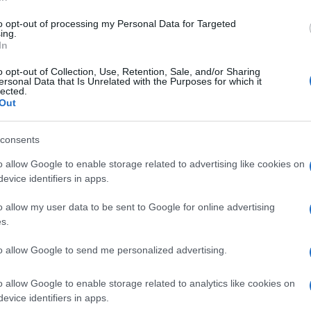
di
Michele Marsonet
5.5k
8 Giugno 2026, 5:49
to opt-out of processing my Personal Data for Targeted
ing.
In
Da Parigi a Milano, i pericoli di
o opt-out of Collection, Use, Retention, Sale, and/or Sharing
ersonal Data that Is Unrelated with the Purposes for which it
un’integrazione fallita
lected.
Out
consents
o allow Google to enable storage related to advertising like cookies on
evice identifiers in apps.
di
Salvatore Di Bartolo
4.8k
o allow my user data to be sent to Google for online advertising
3 Giugno 2026, 10:15
s.
to allow Google to send me personalized advertising.
Henry Nowak: ecco come hanno
lasciato morire un ragazzo bianco
o allow Google to enable storage related to analytics like cookies on
evice identifiers in apps.