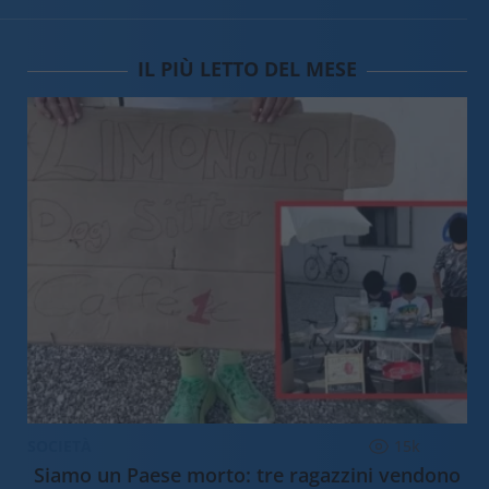
IL PIÙ LETTO DEL MESE
SOCIETÀ
15k
Siamo un Paese morto: tre ragazzini vendono