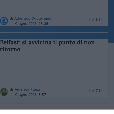
di
Atlantico Quotidiano
3.6k
11 Giugno 2026, 13:36
Belfast: si avvicina il punto di non
ritorno
di
Federico Punzi
7.8k
11 Giugno 2026, 5:57
Astemi e sottomessi, islamisti