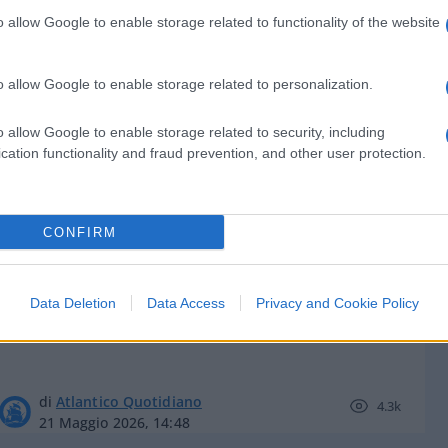
o allow Google to enable storage related to functionality of the website
o allow Google to enable storage related to personalization.
di
Federico Punzi
4.5k
o allow Google to enable storage related to security, including
3 Giugno 2026, 5:57
cation functionality and fraud prevention, and other user protection.
Ancora isteria Flotilla: che palle!
CONFIRM
Stasera Red Pill episodio 79
Data Deletion
Data Access
Privacy and Cookie Policy
di
Atlantico Quotidiano
4.3k
21 Maggio 2026, 14:48