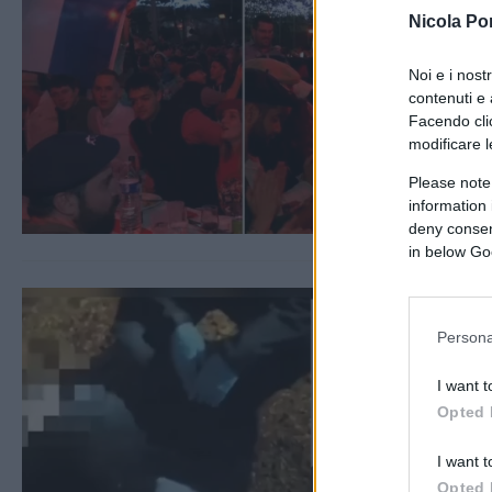
Nicola Po
Noi e i nost
contenuti e 
Facendo clic
modificare l
Please note
information 
deny consent
in below Go
Persona
I want t
Opted 
I want t
Opted 