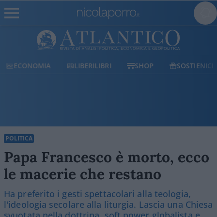
ECONOMIA
LIBERILIBRI
SHOP
SOSTIENICI
POLITICA
Papa Francesco è morto, ecco
le macerie che restano
Ha preferito i gesti spettacolari alla teologia,
l'ideologia secolare alla liturgia. Lascia una Chiesa
svuotata nella dottrina, soft power globalista e