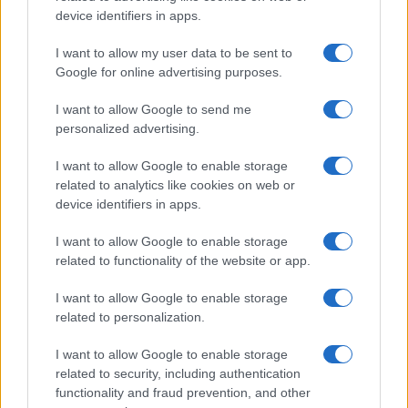
device identifiers in apps.
si è comportata più da ong anti-sionista di basso
profilo che da custode dei luoghi cristiani.
I want to allow my user data to be sent to
Google for online advertising purposes.
I want to allow Google to send me
Attribuire questi atteggiamenti ai consiglieri o ai
personalized advertising.
vincoli diplomatici sarebbe comodo. Ma la
I want to allow Google to enable storage
coerenza del suo comportamento è stata troppo
related to analytics like cookies on web or
netta. Francesco ha trovato il tempo per ricevere
device identifiers in apps.
Greta Thunberg
ed
Emma Bonino
, ma non ha
I want to allow Google to enable storage
mai visitato una sinagoga a Gerusalemme
. Ha
related to functionality of the website or app.
avuto parole dure per le politiche migratorie di
Trump, ma nessuna per le ambizioni nucleari
I want to allow Google to enable storage
related to personalization.
dell’Iran. Ha condannato il capitalismo come
“lo
sterco del diavolo”
, ma non ha mai detto
I want to allow Google to enable storage
chiaramente che
Hamas
è il male.
related to security, including authentication
functionality and fraud prevention, and other