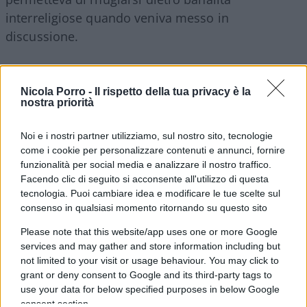
interreligiose quando veniva messo in
discussione.
Il Papa dell’equidistanza
Nicola Porro -
Il rispetto della tua privacy è la
nostra priorità
Francesco è stato il Papa dell’
“equidistanza”
tra la
sofferenza ebraica e il terrorismo palestinese.
Noi e i nostri partner utilizziamo, sul nostro sito, tecnologie
Dopo il
pogrom
di
Hamas
del 7 ottobre 2023,
come i cookie per personalizzare contenuti e annunci, fornire
quando neonati furono bruciati vivi e donne
funzionalità per social media e analizzare il nostro traffico.
Facendo clic di seguito si acconsente all'utilizzo di questa
stuprate in nome del jihad, Francesco
attese
tecnologia. Puoi cambiare idea e modificare le tue scelte sul
giorni prima di parlare
. E quando lo fece, invocò
consenso in qualsiasi momento ritornando su questo sito
la fine della
“violenza da entrambe le parti”
. Non
Please note that this website/app uses one or more Google
era il linguaggio di un leader morale. Era il
lessico
services and may gather and store information including but
sfuggente e mellifluo di un diplomatico
not limited to your visit or usage behaviour. You may click to
impegnato a non irritare gli alleati ideologici.
grant or deny consent to Google and its third-party tags to
use your data for below specified purposes in below Google
consent section.