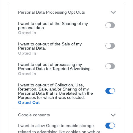
Nessun pontefice, dal Concilio Vaticano II in poi,
Personal Data Processing Opt Outs
aveva trattato con tanto fastidio il diritto del
I want to opt-out of the Sharing of my
personal data.
popolo ebraico all’autodifesa. La Chiesa, sotto
Opted In
Francesco, è tornata a
flirtare con quel vecchio
sospetto
: che la sovranità ebraica sia un
I want to opt-out of the Sale of my
Personal Data.
problema, e il nazionalismo ebraico un’offesa
Opted In
morale.
I want to opt-out of processing my
Personal Data for Targeted Advertising.
Opted In
Parole e opere
I want to opt-out of Collection, Use,
Retention, Sale, and/or Sharing of my
Non si trattava solo di parole. Sotto Francesco, il
Personal Data that Is Unrelated with the
Purposes for which it was collected.
Vaticano ha rifiutato di riconoscere Gerusalemme
Opted Out
come capitale d’Israele, anche dopo che gli Stati
Google consents
Uniti l’avevano fatto. Ha sostenuto
risoluzioni
Onu che negano i legami ebraici
con il Monte
I want to allow Google to enable storage
del Tempio. La missione vaticana a Gerusalemme
related to advertising like cookies on web or