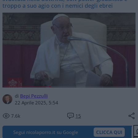
troppo a suo agio con i nemici degli ebrei
di
Bepi Pezzulli
22 Aprile 2025, 5:54
7.6k
15
Segui nicolaporro.it su Google
CLICCA QUI