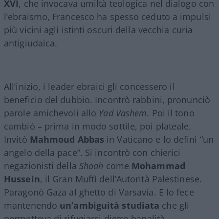
XVI
, che invocava umiltà teologica nel dialogo con
l’ebraismo, Francesco ha spesso ceduto a impulsi
più vicini agli istinti oscuri della vecchia curia
antigiudaica.
All’inizio, i leader ebraici gli concessero il
beneficio del dubbio. Incontrò rabbini, pronunciò
parole amichevoli allo
Yad Vashem
. Poi il tono
cambiò – prima in modo sottile, poi plateale.
Invitò
Mahmoud Abbas
in Vaticano e lo definì “un
angelo della pace”. Si incontrò con chierici
negazionisti della
Shoah
come
Mohammad
Hussein
, il Gran Muftì dell’Autorità Palestinese.
Paragonò Gaza al ghetto di Varsavia. E lo fece
mantenendo
un’ambiguità studiata
che gli
permetteva di rifugiarsi dietro banalità