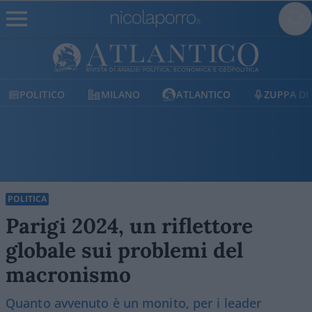
POLITICO
MILANO
ATLANTICO
ZUPPA DI 
POLITICA
Parigi 2024, un riflettore
globale sui problemi del
macronismo
Quanto avvenuto è un monito, per i leader