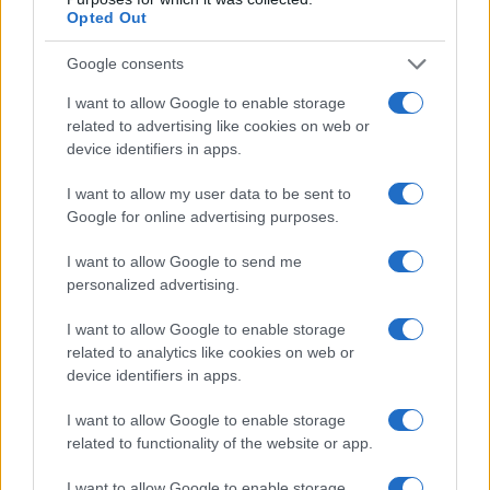
cui i Giochi vengono organizzati. Le Olimpiadi, per
Opted Out
definizione, devono unire i popoli, e promuovere
la pace e la comprensione tra le Nazioni nel nome
Google consents
dello sport. Le polemiche attorno alla cerimonia
I want to allow Google to enable storage
di apertura di Parigi, invece, hanno dimostrato
related to advertising like cookies on web or
device identifiers in apps.
che il risultato raggiunto è esattamente l’opposto.
L’evento è diventato un
fattore di divisione
, e a
I want to allow my user data to be sent to
livello globale.
Google for online advertising purposes.
I want to allow Google to send me
Il fattore Macron
personalized advertising.
Nelle intenzioni di Macron, le Olimpiadi di Parigi
I want to allow Google to enable storage
related to analytics like cookies on web or
avrebbero dovuto essere una celebrazione del suo
device identifiers in apps.
regno da monarca repubblicano che volge ormai
alla conclusione (non può ricandidarsi).
“This is
I want to allow Google to enable storage
France!”
, ha scritto baldanzoso su
X
(ex
Twitter
). E
related to functionality of the website or app.
nel fare ciò, ha dimostrato un
notevole distacco
I want to allow Google to enable storage