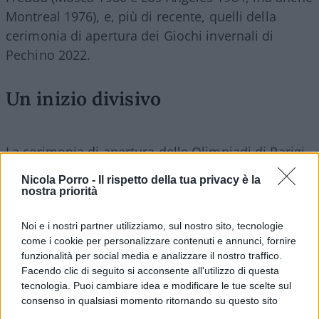
Montreal 1976), e, più di recente, quelli della
cerimonia di apertura dei Giochi invernali di
Pechino 2022.
Un inizio divisivo
La cerimonia di apertura delle Olimpiadi di Parigi
è stata funestata da due eventi principali. Il primo
Nicola Porro -
Il rispetto della tua privacy è la
è stato il
massiccio sabotaggio delle linee
nostra priorità
ferroviarie
ad alta velocità, uno dei simboli della
Noi e i nostri partner utilizziamo, sul nostro sito, tecnologie
Francia contemporanea, che, la notte prima, ha
come i cookie per personalizzare contenuti e annunci, fornire
coinvolto centinaia di migliaia di passeggeri. Un
funzionalità per social media e analizzare il nostro traffico.
fatto grave, che ha messo in discussione la
Facendo clic di seguito si acconsente all'utilizzo di questa
capacità del Paese di garantire la sicurezza
tecnologia. Puoi cambiare idea e modificare le tue scelte sul
consenso in qualsiasi momento ritornando su questo sito
durante un evento di tale importanza.