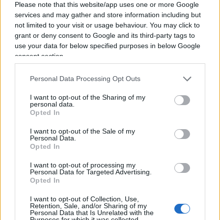
Please note that this website/app uses one or more Google
services and may gather and store information including but
Il secondo evento è stato il controverso spettacolo
not limited to your visit or usage behaviour. You may click to
della cerimonia di apertura. Che fosse intenzione
grant or deny consent to Google and its third-party tags to
degli organizzatori dileggiare l’Ultima Cena o
use your data for below specified purposes in below Google
consent section.
meno, ciò che conta è come essa è stata percepita
dal pubblico. La cerimonia ha
scatenato le
Personal Data Processing Opt Outs
polemiche
tra chi si è sentito offeso da certi
I want to opt-out of the Sharing of my
eccessi ideologici
woke
– e chi ha esplicitamente
personal data.
irriso le reazioni indignate degli altri.
Opted In
I want to opt-out of the Sale of my
Personal Data.
Opted In
È la prova di un fallimento. Le cerimonie di
I want to opt-out of processing my
apertura dei Giochi devono essere belle, al
Personal Data for Targeted Advertising.
Opted In
massimo possono essere noiose o retoriche. Ma
non devono essere momento di polemica o
I want to opt-out of Collection, Use,
Retention, Sale, and/or Sharing of my
offesa, pena il tradimento del motivo stesso per
Personal Data that Is Unrelated with the
Purposes for which it was collected.