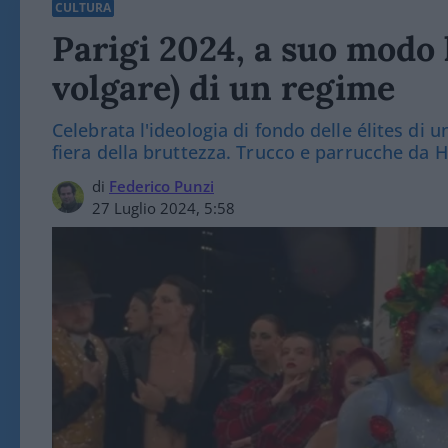
CULTURA
Parigi 2024, a suo modo l
volgare) di un regime
Celebrata l'ideologia di fondo delle élites di
fiera della bruttezza. Trucco e parrucche da
di
Federico Punzi
27 Luglio 2024, 5:58