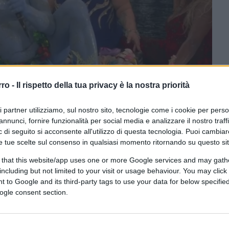
rro -
Il rispetto della tua privacy è la nostra priorità
ri partner utilizziamo, sul nostro sito, tecnologie come i cookie per pers
annunci, fornire funzionalità per social media e analizzare il nostro traff
 di seguito si acconsente all'utilizzo di questa tecnologia. Puoi cambiar
e tue scelte sul consenso in qualsiasi momento ritornando su questo si
CLICCA QUI
 that this website/app uses one or more Google services and may gath
including but not limited to your visit or usage behaviour. You may click 
 to Google and its third-party tags to use your data for below specifi
ogle consent section.
0:00
/
--:--
limpiadi o di altra grande manifestazione
artita così anche quella dei Giochi Olimpici