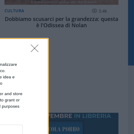
CULTURA
3.4k
Dobbiamo scusarci per la grandezza: questa
è l'Odissea di Nolan
onalizzare
ico.
e idea e
to
er and store
to grant or
ed purposes