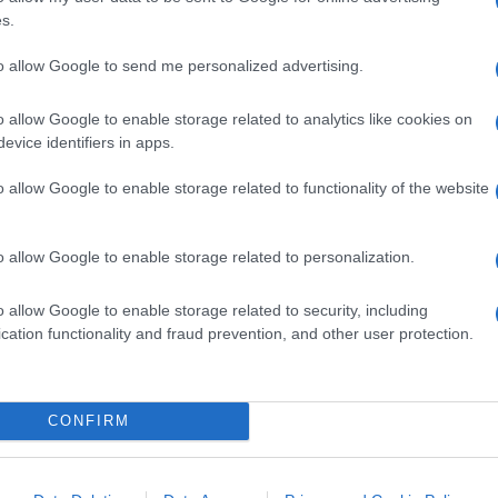
s.
ffrire un
Continente morente
. Uno
to allow Google to send me personalized advertising.
atti
cheap
(una certa coerenza con i letti di
o allow Google to enable storage related to analytics like cookies on
o nel suo barcamenarsi per cercare di
evice identifiers in apps.
ri una roba a metà tra un qualsiasi
Gay Pride
. Lo sport con i suoi valori? Del tutto
o allow Google to enable storage related to functionality of the website
ortabandiera a malapena ripresi.
o allow Google to enable storage related to personalization.
el (troppo facile, eh). Si salva Parigi,
yline
, eredità di un passato che però i
o allow Google to enable storage related to security, including
cation functionality and fraud prevention, and other user protection.
nno facendo di tutto per rimuovere.
CONFIRM
. E a loro modo lo hanno fatto… Ma
el Re Sòla Macron che per il rotto della
a e a blindare la sua corona. Sarebbe riduttivo