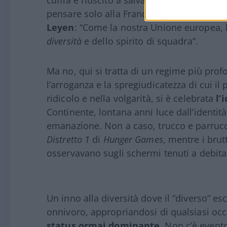
pensare solo alla Francia. A metterci il c
Leyen
: “Come la nostra Unione europea, 
diversità
e dello spirito di squadra”.
Ma no, qui si tratta di un regime più profo
l’arroganza e la spregiudicatezza di cui i
ridicolo e nella volgarità, si è celebrata
l’
Continente, lontana anni luce dall’identità
emanazione. Non a caso, trucco e parruc
Distretto 1
di
Hunger Games
, mentre i brutt
osservavano sugli schermi tenuti a debita
Un inno alla diversità dove il “diverso” escl
onnivoro, appropriandosi di qualsiasi oc
status ormai dominante
. Non c’è event