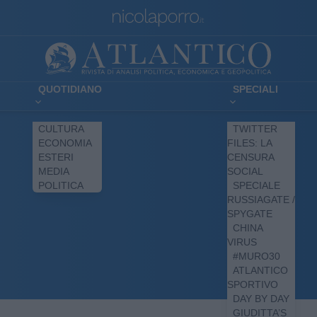
QUOTIDIANO
SPECIALI
CULTURA
TWITTER
ECONOMIA
FILES: LA
ESTERI
CENSURA
MEDIA
SOCIAL
POLITICA
SPECIALE
RUSSIAGATE /
SPYGATE
CHINA
VIRUS
#MURO30
ATLANTICO
SPORTIVO
DAY BY DAY
GIUDITTA’S