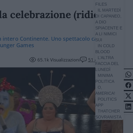
FILES
IL MARTEDÌ
a celebrazione (ridicola e
DI CAPANEO,
A DIO
SPIACENTE E
A LI NIMICI
 un intero Continente. Uno spettacolo cafone, una
SUI
 Hunger Games
IN COLD
BLOOD
L’ALTRA
65.1k
Visualizzazioni
51
commenti
FACCIA DEL
LUNEDÌ
MINIMA
POLITICA
O,
AMERICA!
POLITICS
APP
THATCHER
SOVRANISTA