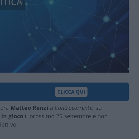
ITICA
CLICCA QUI
sera
Matteo Renzi
a
Controcorrente
, su
 in gioco
il prossimo 25 settembre e non
ettivo.