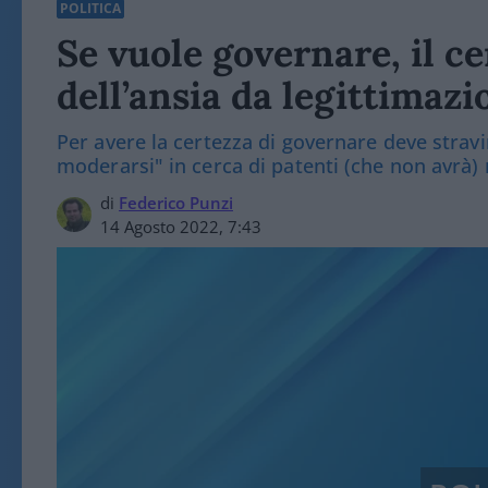
POLITICA
Se vuole governare, il c
dell’ansia da legittimazi
Per avere la certezza di governare deve stravi
moderarsi" in cerca di patenti (che non avrà) 
di
Federico Punzi
14 Agosto 2022, 7:43