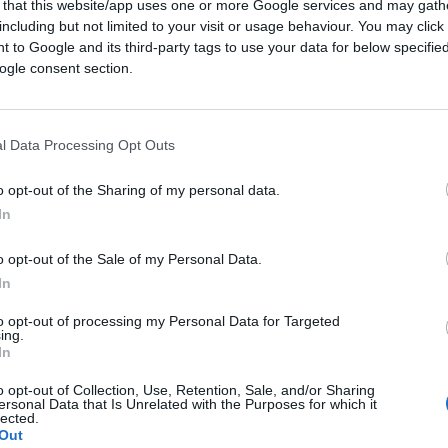
vando la sua indisponibilità, fino a
 that this website/app uses one or more Google services and may gath
including but not limited to your visit or usage behaviour. You may click 
 to Google and its third-party tags to use your data for below specifi
ogle consent section.
o da Renzi, tutto sommato Draghi
non è
onibile, lo schema potrebbe comporsi
ebbe solo un po’ più faticoso trovare il
l Data Processing Opt Outs
o opt-out of the Sharing of my personal data.
In
o opt-out of the Sale of my Personal Data.
In
are della frase di Renzi è
l’avvertimento
to opt-out of processing my Personal Data for Targeted
a una parola in particolare è stata
ing.
In
. Perché ci sia un governo di centrodestra
Renzi, non basta che il centrodestra vinca.
o opt-out of Collection, Use, Retention, Sale, and/or Sharing
ersonal Data that Is Unrelated with the Purposes for which it
tificare questo
nettamente
, essendoci diverse
lected.
Out