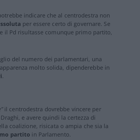
potrebbe indicare che al centrodestra non
ssoluta
per essere certo di governare. Se
 e il Pd risultasse comunque primo partito,
aglio del numero dei parlamentari, una
n apparenza molto solida, dipenderebbe in
i
.
e”
il centrodestra dovrebbe vincere per
 Draghi, e avere quindi la certezza di
lla coalizione, risicata o ampia che sia la
rimo partito
in Parlamento.