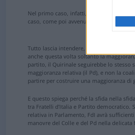
Nel primo caso, infatti, avrebbe rischiato
caso, come poi avvenuto, è risultato
scom
Tutto lascia intendere, dunque, che nel ca
anche questa volta soltanto la maggioranza
partito, il Quirinale seguirebbe lo stesso
maggioranza relativa (il Pd), e non la coal
partire per costruire una maggioranza di 
E questo spiega perché la sfida nella sfid
tra Fratelli d’Italia e Partito democratico
relativa in Parlamento, FdI avrà sufficient
manovre del Colle e del Pd nella delicata 