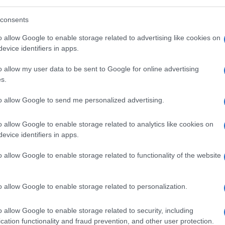
consents
o allow Google to enable storage related to advertising like cookies on
evice identifiers in apps.
una maggioranza relativa
. Come hanno
l centrodestra si fermò al 37 per cento nelle
o allow my user data to be sent to Google for online advertising
– in tal caso il presidente Mattarella
s.
un governo seguendo
il criterio del primo
to allow Google to send me personalized advertising.
o allow Google to enable storage related to analytics like cookies on
evice identifiers in apps.
lizione di centrodestra, la più vicina alla
o allow Google to enable storage related to functionality of the website
ibilità che un’altra delle forze presenti in
 governo con essa, il presidente Mattarella
o allow Google to enable storage related to personalization.
mento 5 Stelle, considerando
il partito di
ne, il soggetto da cui non si poteva
o allow Google to enable storage related to security, including
cation functionality and fraud prevention, and other user protection.