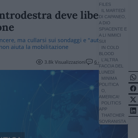
FILES
IL MARTEDÌ
entrodestra deve liberarsi
DI CAPANEO,
one
A DIO
SPIACENTE E
A LI NIMICI
ncere, ma cullarsi sui sondaggi e "auto-
SUI
non aiuta la mobilitazione
IN COLD
BLOOD
L’ALTRA
3.8k
Visualizzazioni
6
commenti
FACCIA DEL
LUNEDÌ
MINIMA
POLITICA
O,
AMERICA!
POLITICS
APP
THATCHER
SOVRANISTA