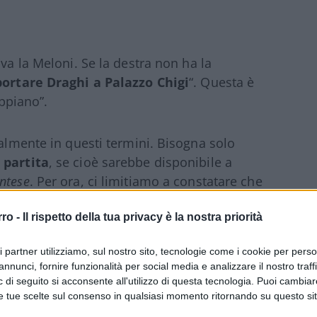
va la Meloni. Se la destra non ha la
portare Draghi a Palazzo Chigi
“. Questa è
appiano”.
ialmente in questi termini. Bisogna solo
 partita
, se cioè sarebbe disponibile a
intese
. Per ora, ci limitiamo a constatare che
me venga menzionato e speso in questo
rro -
Il rispetto della tua privacy è la nostra priorità
ri partner utilizziamo, sul nostro sito, tecnologie come i cookie per pers
annunci, fornire funzionalità per social media e analizzare il nostro traff
asciato intendere più volte di non essere
 di seguito si acconsente all'utilizzo di questa tecnologia. Puoi cambiar
e tue scelte sul consenso in qualsiasi momento ritornando su questo si
endo che i voti in suo favore aumentavano