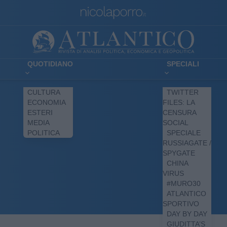
QUOTIDIANO
SPECIALI
CULTURA
TWITTER
ECONOMIA
FILES: LA
ESTERI
CENSURA
MEDIA
SOCIAL
POLITICA
SPECIALE
RUSSIAGATE /
SPYGATE
CHINA
VIRUS
#MURO30
ATLANTICO
SPORTIVO
DAY BY DAY
GIUDITTA’S