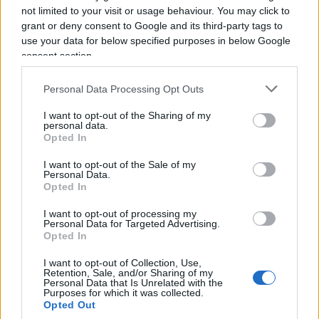
not limited to your visit or usage behaviour. You may click to
La ridotta della destra
grant or deny consent to Google and its third-party tags to
use your data for below specified purposes in below Google
consent section.
La sinistra alla resa dei conti
sconta tutto
Personal Data Processing Opt Outs
questo
. Come è fatale e in buona sostanza giusto
che sia. Chi ha vinto a Madrid? È stata premiata la
I want to opt-out of the Sharing of my
personal data.
politica e l’amministrazione che aveva evitato il
Opted In
lockdown
. Viene sempre il
redde rationem
.
I want to opt-out of the Sale of my
Personal Data.
Opted In
Il che non chiude il discorso però, perché dalla
destra assurta al potere registriamo, con sempre
I want to opt-out of processing my
Personal Data for Targeted Advertising.
maggiore sconcerto, alcune tendenze allarmanti,
Opted In
la
tentazione dirigista
sempre in agguato
I want to opt-out of Collection, Use,
secondo il solito schema: la sinistra protesta, la
Retention, Sale, and/or Sharing of my
Personal Data that Is Unrelated with the
destra ascolta, la soluzione è più Stato, più tasse,
Purposes for which it was collected.
Opted Out
più controllo.