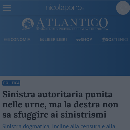
ECONOMIA
LIBERILIBRI
SHOP
SOSTIENICI
POLITICA
Sinistra autoritaria punita
nelle urne, ma la destra non
sa sfuggire ai sinistrismi
Sinistra dogmatica, incline alla censura e alla