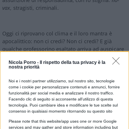
vax
, stragisti, criminali.
Oggi ci riprovano col clima e il loro mantra è
apocalittico: non ci credi? Non ci credi? E già
qualche professorino esaltato arriva ad auspicare
il
delitto di negazionismo climatico
, quanto di
Nicola Porro -
Il rispetto della tua privacy è la
più repressivo e illiberale si possa immaginare.
nostra priorità
In modo non dissimile dalla
famigerata legge
Noi e i nostri partner utilizziamo, sul nostro sito, tecnologie
come i cookie per personalizzare contenuti e annunci, fornire
Zan
che voleva, e tutt’ora vorrebbe, spedire
funzionalità per social media e analizzare il nostro traffico.
davanti al giudice chi ancora si permettesse di
Facendo clic di seguito si acconsente all'utilizzo di questa
osservare che un
viado
di 90 chili col membro
tecnologia. Puoi cambiare idea e modificare le tue scelte sul
consenso in qualsiasi momento ritornando su questo sito
davanti ai ragazzini di una scuola non è
“una
ragazza”
ma un bruto.
Please note that this website/app uses one or more Google
services and may gather and store information including but