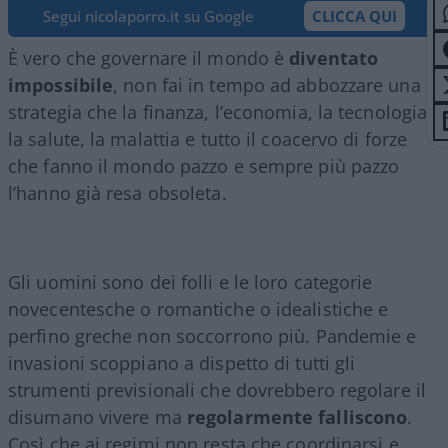
Segui nicolaporro.it su Google
CLICCA QUI
È vero che governare il mondo è
diventato
impossibile
, non fai in tempo ad abbozzare una
strategia che la finanza, l’economia, la tecnologia,
la salute, la malattia e tutto il coacervo di forze
che fanno il mondo pazzo e sempre più pazzo
l’hanno già resa obsoleta.
Gli uomini sono dei folli e le loro categorie
novecentesche o romantiche o idealistiche e
perfino greche non soccorrono più. Pandemie e
invasioni scoppiano a dispetto di tutti gli
strumenti previsionali che dovrebbero regolare il
disumano vivere ma
regolarmente falliscono
.
Così che ai regimi non resta che coordinarsi e