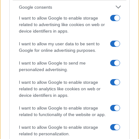
Google consents
La gente che ha votato, in Italia come in Spagna,
I want to allow Google to enable storage
d’altra parte, non si aspettava altro da una
related to advertising like cookies on web or
normalità ritrovata dopo anni di follia e di sbando,
device identifiers in apps.
anche nei toni, nei comportamenti. Mentre viene
I want to allow my user data to be sent to
sempre più investita da
dichiarazioni demenziali
Google for online advertising purposes.
o evitabili
, da comportamenti sbracati, si veda
I want to allow Google to send me
per mero esempio l’assalto alle casematte della
personalized advertising.
Rai
, che finiscono per fornire ottimi argomenti al
pregiudizio culturale che fin qui li ha emarginati.
I want to allow Google to enable storage
related to analytics like cookies on web or
device identifiers in apps.
Allo stesso tempo c’è un paradossale adeguarsi a
stilemi non propri. La antica propensione a
I want to allow Google to enable storage
related to functionality of the website or app.
rinserrarsi in una ridotta elitaria,
di stampo
nostalgico-vittimistico
, non è stata risolta
I want to allow Google to enable storage
neppure con la conquista dei bottoni: non ci si
related to personalization.