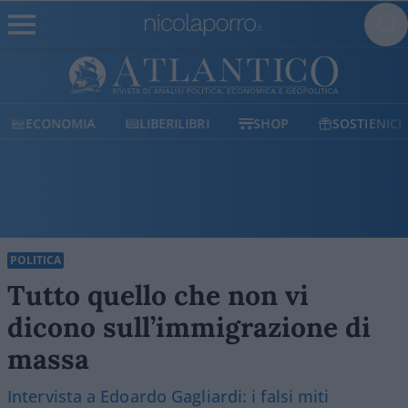
ECONOMIA
LIBERILIBRI
SHOP
SOSTIENICI
POLITICA
Tutto quello che non vi
dicono sull’immigrazione di
massa
Intervista a Edoardo Gagliardi: i falsi miti