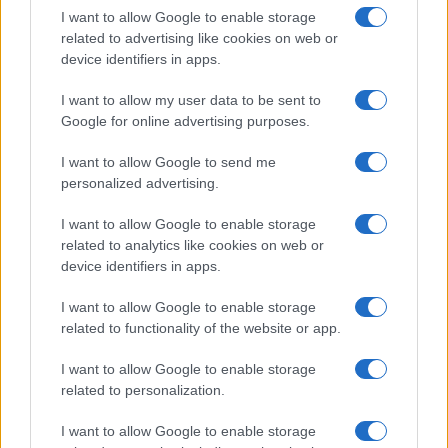
I want to allow Google to enable storage
Continuare quindi, come fanno tanti governi
related to advertising like cookies on web or
europei, a siglare accordi con i Paesi del Terzo
device identifiers in apps.
Mondo per tentare di fermare l’immigrazione di
I want to allow my user data to be sent to
massa è
inutile e controproducente
.
Google for online advertising purposes.
Non dimenticherei inoltre un altro fatto che può
I want to allow Google to send me
personalized advertising.
sembrare un paradosso: oggi, in termini di
sicurezza, si vive meglio in molti Paesi africani che
I want to allow Google to enable storage
in tante città europee. Perché? La risposta è
related to analytics like cookies on web or
device identifiers in apps.
semplice. L’emigrazione implica
un drenaggio
della popolazione
, soprattutto quella in surplus,
I want to allow Google to enable storage
economicamente svantaggiata e penalmente
related to functionality of the website or app.
problematica. Provocatoriamente, perché i Paesi
I want to allow Google to enable storage
di provenienza dovrebbero trattenere popolazione
related to personalization.
che è, in molti casi, solo un peso o un problema?
I want to allow Google to enable storage