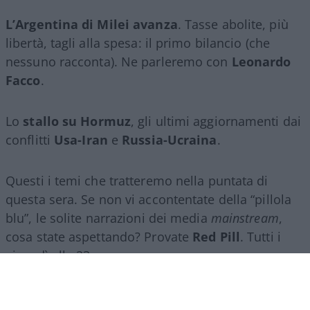
L’Argentina di Milei avanza
. Tasse abolite, più
libertà, tagli alla spesa: il primo bilancio (che
nessuno racconta). Ne parleremo con
Leonardo
Facco
.
Lo
stallo su Hormuz
, gli ultimi aggiornamenti dai
conflitti
Usa-Iran
e
Russia-Ucraina
.
Questi i temi che tratteremo nella puntata di
questa sera. Se non vi accontentate della “pillola
blu”, le solite narrazioni dei media
mainstream
,
cosa state aspettando? Provate
Red Pill
. Tutti i
giovedì alle 23
su
NicolaPorro.it
,
Atlanticoquotidiano.it
e i rispettivi
canali
YouTube
:
@NicolaPorroZuppa
e