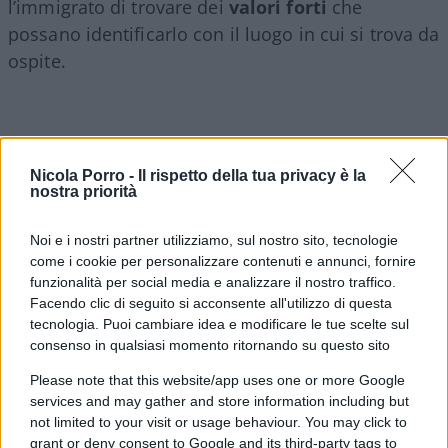
l’immigrato di trovare dei
valori forti
che
possano identificarlo con il luogo in cui si trova da
ospite.
Se l’Europa pensa di poter assimilare o integrare
offrendo consumismo, materialismo e
Nicola Porro -
Il rispetto della tua privacy è la
nostra priorità
individualismo esasperato, si sbaglia di grosso. Se
non si opera un’inversione di tendenza
valoriale
,
Noi e i nostri partner utilizziamo, sul nostro sito, tecnologie
con l’immigrazione di massa l’Europa segnerà il
come i cookie per personalizzare contenuti e annunci, fornire
suo
declino irreversibile
.
funzionalità per social media e analizzare il nostro traffico.
Facendo clic di seguito si acconsente all'utilizzo di questa
tecnologia. Puoi cambiare idea e modificare le tue scelte sul
Accordi inutili?
consenso in qualsiasi momento ritornando su questo sito
Please note that this website/app uses one or more Google
UCI: Nel suo libro scrive che gli Stati europei si
services and may gather and store information including but
illudono quando pensano di poter stringere
not limited to your visit or usage behaviour. You may click to
accordi con le autorità locali dei Paesi di origine
grant or deny consent to Google and its third-party tags to