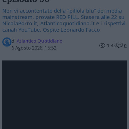
Non vi accontentate della “pillola blu” dei media
mainstream, provate RED PILL. Stasera alle 22 su
NicolaPorro.it, Atlanticoquotidiano.it e i rispettivi
canali YouTube. Ospite Leonardo Facco
di
Atlantico Quotidiano
1.4k
0
6 Agosto 2026, 15:52