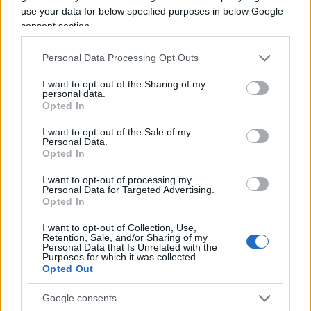
use your data for below specified purposes in below Google
dell’immigrazione di massa. Perché?
consent section.
EG: Rimango convinto che uno dei problemi legati
Personal Data Processing Opt Outs
al controllo dell’immigrazione di massa sia da
I want to opt-out of the Sharing of my
individuare nei Paesi di provenienza. Come spiego
personal data.
Opted In
nel libro, questi con una mano stringono accordi
di cooperazione con l’Europa, per esempio i Paesi
I want to opt-out of the Sale of my
Personal Data.
africani, mentre con l’altra
fanno poco o nulla
Opted In
per controllare i flussi migratori.
I want to opt-out of processing my
Personal Data for Targeted Advertising.
Opted In
Nel peggiore dei casi non è da escludere che pezzi
dell’amministrazione statale possano essere
I want to opt-out of Collection, Use,
Retention, Sale, and/or Sharing of my
coinvolti nei traffici criminali
di esseri umani.
Personal Data that Is Unrelated with the
Purposes for which it was collected.
Non mi stupirei, visto l’alto livello di corruzione di
Opted Out
certe aree del mondo.
Google consents