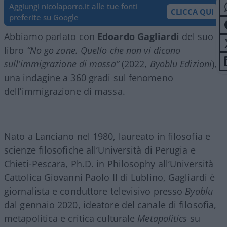
Aggiungi nicolaporro.it alle tue fonti
CLICCA QUI
preferite su Google
Abbiamo parlato con
Edoardo Gagliardi
del suo
libro
“No go zone. Quello che non vi dicono
sull’immigrazione di massa”
(2022,
Byoblu Edizioni
),
una indagine a 360 gradi sul fenomeno
dell’immigrazione di massa.
Nato a Lanciano nel 1980, laureato in filosofia e
scienze filosofiche all’Università di Perugia e
Chieti-Pescara, Ph.D. in Philosophy all’Università
Cattolica Giovanni Paolo II di Lublino, Gagliardi è
giornalista e conduttore televisivo presso
Byoblu
dal gennaio 2020, ideatore del canale di filosofia,
metapolitica e critica culturale
Metapolitics
su