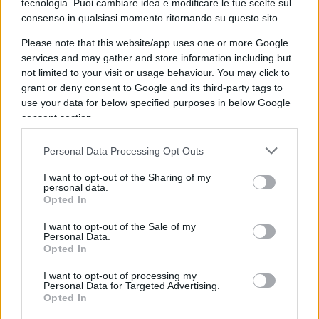
tecnologia. Puoi cambiare idea e modificare le tue scelte sul
un giovane Mario Draghi e per il suo padrino Carlo
consenso in qualsiasi momento ritornando su questo sito
Azeglio Ciampi. Nessuno più dello stimabile
Please note that this website/app uses one or more Google
Roberto Napoletano, ex direttore dell’altrettanto
services and may gather and store information including but
stimabile
Sole24ore
, ha riportato quegli eventi con
not limited to your visit or usage behaviour. You may click to
l’opportuna drammaticità, e comicità involontaria
grant or deny consent to Google and its third-party tags to
quanto basta.
use your data for below specified purposes in below Google
consent section.
Personal Data Processing Opt Outs
Ciampi non ha mai dimenticato quella telefonata
terribile di settembre del “signore della
Bundesbank
“,
I want to opt-out of the Sharing of my
personal data.
come diceva lui, la peggiore negli anni lunghissimi da
Opted In
governatore della Banca d’Italia, durante la tempesta
I want to opt-out of the Sale of my
perfetta del ’92. Arriva mentre lui è a palazzo Chigi,
Personal Data.
Opted In
proprio nella stanza del presidente del Consiglio,
Giuliano Amato, la preoccupazione e l’ansia si
I want to opt-out of processing my
Personal Data for Targeted Advertising.
tagliano a fette, la lira è sotto attacco
[non è la lira
Opted In
ad essere sotto attacco, ma la parità artificialmente