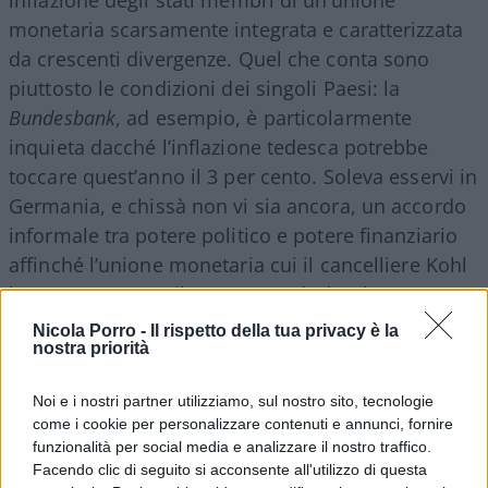
monetaria scarsamente integrata e caratterizzata
da crescenti divergenze. Quel che conta sono
piuttosto le condizioni dei singoli Paesi: la
Bundesbank
, ad esempio, è particolarmente
inquieta dacché l’inflazione tedesca potrebbe
toccare quest’anno il 3 per cento. Soleva esservi in
Germania, e chissà non vi sia ancora, un accordo
informale tra potere politico e potere finanziario
affinché l’unione monetaria cui il cancelliere Kohl
ha costretto una riluttante Bundesbank non
mettesse mai a repentaglio la stabilità dei prezzi
Nicola Porro -
Il rispetto della tua privacy è la
nostra priorità
in Germania. Giova ricordare che tale accordo
informale si materializzò tutt’a un tratto nel 1992,
Noi e i nostri partner utilizziamo, sul nostro sito, tecnologie
con la celebre “lettera Emminger”, con disastrose
come i cookie per personalizzare contenuti e annunci, fornire
(benché, ahinoi, temporanee) conseguenze per
funzionalità per social media e analizzare il nostro traffico.
l’élite europeista italiana, in particolar modo per
Facendo clic di seguito si acconsente all'utilizzo di questa