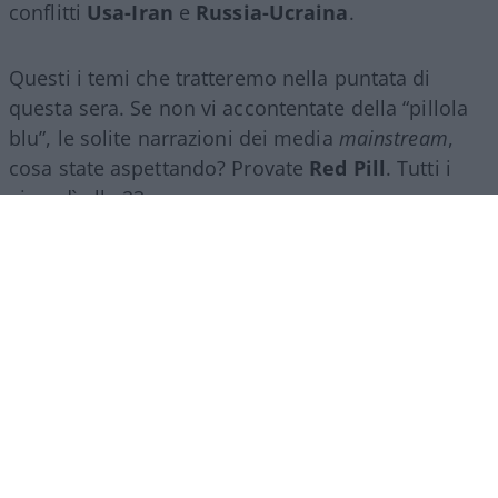
conflitti
Usa-Iran
e
Russia-Ucraina
.
Questi i temi che tratteremo nella puntata di
questa sera. Se non vi accontentate della “pillola
blu”, le solite narrazioni dei media
mainstream
,
cosa state aspettando? Provate
Red Pill
. Tutti i
giovedì alle 23
su
NicolaPorro.it
,
Atlanticoquotidiano.it
e i rispettivi
canali
YouTube
:
@NicolaPorroZuppa
e
@atlanticoquotidiano
.
Democratici Usa sempre più
ostaggio degli islamo-
comunisti