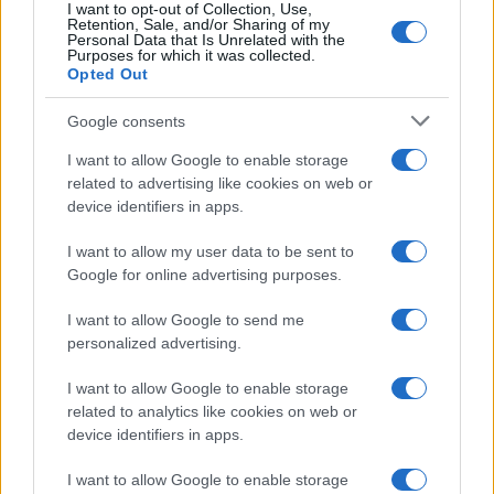
I want to opt-out of Collection, Use,
imposta al mercato, ndr]
e l’Italia rischia la
Retention, Sale, and/or Sharing of my
Personal Data that Is Unrelated with the
bancarotta
[l’Italia non rischia alcunché, è l’élite
Purposes for which it was collected.
europeista italiana a rischiare la propria reputazione,
Opted Out
e Banca d’Italia le riserve per imporre al mercato la
Google consents
propria erronea visione del prezzo della lira, ndr].
A
I want to allow Google to enable storage
un certo punto entra il consigliere, Alfonso, che sta
related to advertising like cookies on web or
nella stanza a fianco, e informa entrambi che il
device identifiers in apps.
presidente della
Bundesbank
, Helmut Schlesinger,
vuole parlare al telefono con Ciampi. Esce e torna
I want to allow my user data to be sent to
Google for online advertising purposes.
pallido in viso: ha detto che da lunedì non cambia
più lire con marchi. La prima reazione di entrambi è:
I want to allow Google to send me
non ci può fare questo, come è possibile, adesso ci
personalized advertising.
sente
[c’è da augurarsi che sia Napoletano ad aver
I want to allow Google to enable storage
aggiunto un certo colore, perché allo scrivente la
related to analytics like cookies on web or
reazione ricorda quel “ora gliene dico quattro” del
device identifiers in apps.
celebre duello rusticano tra Luciano Gaucci e
I want to allow Google to enable storage
Vincenzo Matarrese, ndr]
, ma poi sono costretti a