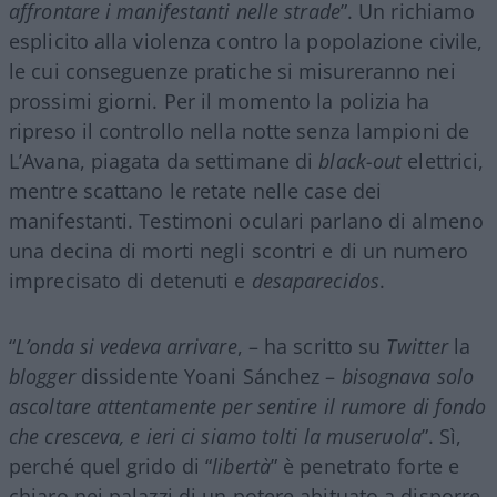
affrontare i manifestanti nelle strade
”. Un richiamo
esplicito alla violenza contro la popolazione civile,
le cui conseguenze pratiche si misureranno nei
prossimi giorni. Per il momento la polizia ha
ripreso il controllo nella notte senza lampioni de
L’Avana, piagata da settimane di
black-out
elettrici,
mentre scattano le retate nelle case dei
manifestanti. Testimoni oculari parlano di almeno
una decina di morti negli scontri e di un numero
imprecisato di detenuti e
desaparecidos
.
“
L’onda si vedeva arrivare
, – ha scritto su
Twitter
la
blogger
dissidente Yoani Sánchez –
bisognava solo
ascoltare attentamente per sentire il rumore di fondo
che cresceva, e ieri ci siamo tolti la museruola
”. Sì,
perché quel grido di “
libertà
” è penetrato forte e
chiaro nei palazzi di un potere abituato a disporre