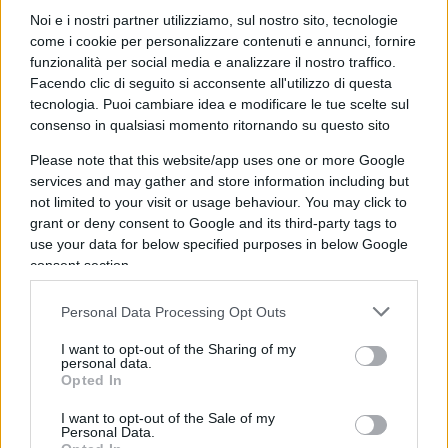
Ma fino a quando? È questa la domanda che
Noi e i nostri partner utilizziamo, sul nostro sito, tecnologie
circola insistentemente non solo tra i cubani ma
come i cookie per personalizzare contenuti e annunci, fornire
funzionalità per social media e analizzare il nostro traffico.
anche negli Stati del continente americano di cui
Facendo clic di seguito si acconsente all'utilizzo di questa
Cuba è
sponsor
politico, cliente economico o
tecnologia. Puoi cambiare idea e modificare le tue scelte sul
avversario esistenziale. Vista la centralità del
consenso in qualsiasi momento ritornando su questo sito
regime de L’Avana nella diffusione dell’ideologia
Please note that this website/app uses one or more Google
comunista in America Latina, non è difficile
services and may gather and store information including but
not limited to your visit or usage behaviour. You may click to
ipotizzare che le ripercussioni di un crollo del
grant or deny consent to Google and its third-party tags to
sistema castrista sarebbero rilevanti in tutta la
use your data for below specified purposes in below Google
regione. Venezuela, Nicaragua, Bolivia, il Perù
consent section.
recentemente caduto in mano al populismo
izquierdista
di Castillo, la stessa Argentina seppur
Personal Data Processing Opt Outs
in maniera più sfumata, il Messico di Obrador, ma
I want to opt-out of the Sharing of my
personal data.
anche i movimenti sovversivi che stanno
Opted In
minacciando la democrazia cilena e quella
I want to opt-out of the Sale of my
colombiana, perderebbero un referente essenziale
Personal Data.