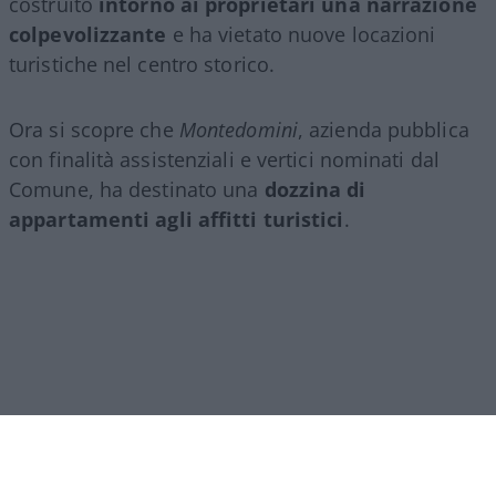
costruito
intorno ai proprietari una narrazione
colpevolizzante
e ha vietato nuove locazioni
turistiche nel centro storico.
Ora si scopre che
Montedomini
, azienda pubblica
con finalità assistenziali e vertici nominati dal
Comune, ha destinato una
dozzina di
appartamenti agli affitti turistici
.