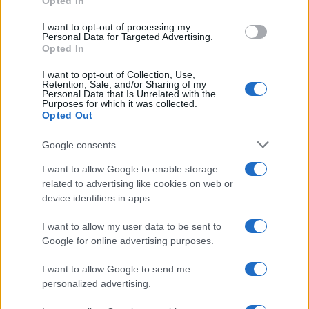
nella sedicente “
lotta anti-imperialista
”,
Opted In
espressione sotto cui si nasconde la persistente
I want to opt-out of processing my
campagna pseudo-rivoluzionaria contro la
Personal Data for Targeted Advertising.
Opted In
democrazia liberale e lo stato di diritto.
I want to opt-out of Collection, Use,
Retention, Sale, and/or Sharing of my
Personal Data that Is Unrelated with the
Negli ultimi vent’anni l’economia cubana si è
Purposes for which it was collected.
sostenuta sulle forniture petrolifere provenienti
Opted Out
da Caracas in cambio dell’addestramento degli
Google consents
apparati di sicurezza venezuelani e dell’appoggio
I want to allow Google to enable storage
politico al regime
chavista
. Il crollo del settore
related to advertising like cookies on web or
energetico sotto Maduro e le restrizioni imposte
device identifiers in apps.
dall’amministrazione Trump all’invio di denaro
degli emigrati cubani verso la madrepatria hanno
I want to allow my user data to be sent to
Google for online advertising purposes.
contribuito al collasso definitivo di un sistema
economico strutturalmente disfunzionale.
I want to allow Google to send me
Contemporaneamente l’epidemia ha colpito
personalized advertising.
frontalmente l’isola proprio nel momento in cui si