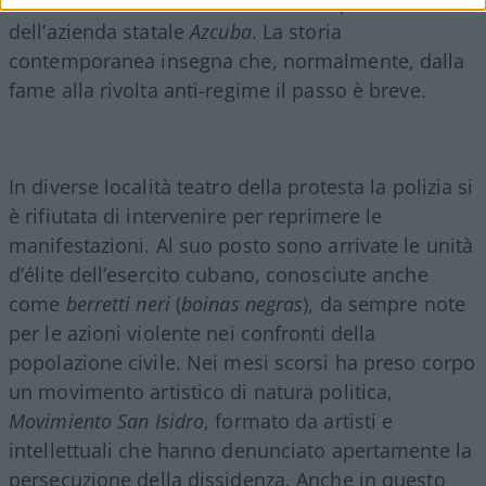
denunciato recentemente lo stesso presidente
dell’azienda statale
Azcuba
. La storia
contemporanea insegna che, normalmente, dalla
fame alla rivolta anti-regime il passo è breve.
In diverse località teatro della protesta la polizia si
è rifiutata di intervenire per reprimere le
manifestazioni. Al suo posto sono arrivate le unità
d’élite dell’esercito cubano, conosciute anche
come
berretti neri
(
boinas negras
), da sempre note
per le azioni violente nei confronti della
popolazione civile. Nei mesi scorsi ha preso corpo
un movimento artistico di natura politica,
Movimiento San Isidro
, formato da artisti e
intellettuali che hanno denunciato apertamente la
persecuzione della dissidenza. Anche in questo