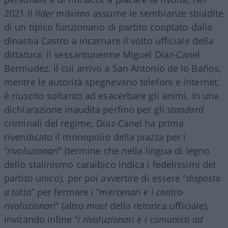
2021 il
líder máximo
assume le sembianze sbiadite
di un tipico funzionario di partito cooptato dalla
dinastia Castro a incarnare il volto ufficiale della
dittatura: il sessantunenne Miguel Díaz-Canel
Bermudez, il cui arrivo a San Antonio de lo Baños,
mentre le autorità spegnevano telefoni e Internet,
è riuscito soltanto ad esacerbare gli animi. In una
dichiarazione inaudita perfino per gli
standard
criminali del regime, Díaz-Canel ha prima
rivendicato il monopolio della piazza per i
“
rivoluzionari
” (termine che nella lingua di legno
dello stalinismo caraibico indica i fedelissimi del
partito unico), per poi avvertire di essere “
disposto
a tutto
” per fermare i “
mercenari e i contro-
rivoluzionari
” (altro
must
della retorica ufficiale),
invitando infine “
i rivoluzionari e i comunisti ad