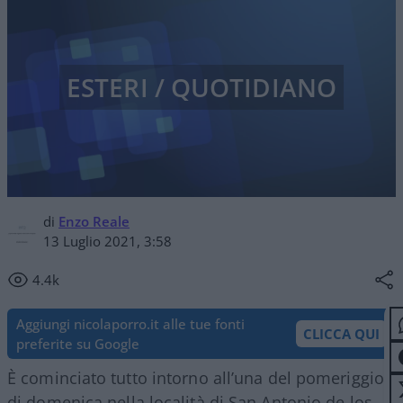
ESTERI / QUOTIDIANO
di
Enzo Reale
13 Luglio 2021, 3:58
4.4k
Aggiungi nicolaporro.it alle tue fonti
CLICCA QUI
preferite su Google
È cominciato tutto intorno all’una del pomeriggio
di domenica nella località di San Antonio de los