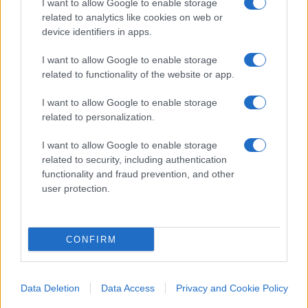
I want to allow Google to enable storage
riapriva timidamente al turismo internazionale,
related to analytics like cookies on web or
mettendo in luce le carenze oggettive di un
device identifiers in apps.
sistema sanitario che la propaganda ha sempre
I want to allow Google to enable storage
venduto come il fiore all’occhiello della nazione. I
related to functionality of the website or app.
cubani oggi hanno due vaccini a disposizione ma
non le siringhe per somministrarli.
I want to allow Google to enable storage
related to personalization.
L’incompetenza di Díaz-Canel e dell’attuale
dirigenza ha fatto il resto: la riforma monetaria,
I want to allow Google to enable storage
intesa a limitare la circolazione del dollaro, ha
related to security, including authentication
functionality and fraud prevention, and other
ottenuto l’effetto inverso di debilitare il
peso
user protection.
cubano; il rifiuto di aiuti umanitari per far fronte
all’emergenza sanitaria (“
propaganda del nemico
”)
ha condannato il Paese al contagio massivo; il
CONFIRM
raccolto della canna da zucchero, una delle poche
risorse economiche nazionali, è ai minimi storici
per “
carenze organizzative e direttive
”, come ha
Data Deletion
Data Access
Privacy and Cookie Policy