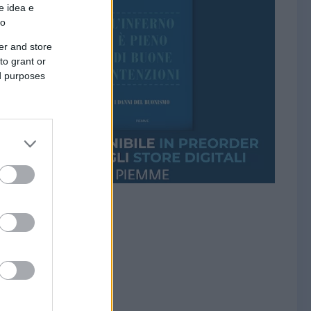
e idea e
to
er and store
to grant or
ed purposes