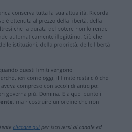
anca conserva tutta la sua attualità. Ricorda
se è ottenuta al prezzo della libertà, della
altresì che la durata del potere non lo rende
nde automaticamente illegittimo. Ciò che
 delle istituzioni, della proprietà, delle libertà
quando questi limiti vengono
ché, ieri come oggi, il limite resta ciò che
 aveva compreso con secoli di anticipo:
on governa più. Domina. E a quel punto il
tente
, ma ricostruire un ordine che non
ciente
cliccare qui
per iscriversi al canale ed