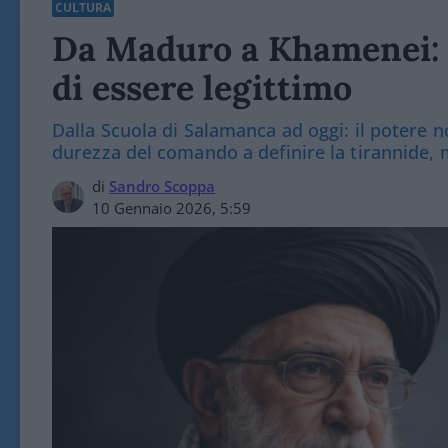
CULTURA
Da Maduro a Khamenei: 
di essere legittimo
Dalla Scuola di Salamanca ad oggi: il potere 
durezza del comando a definire la tirannide, 
di
Sandro Scoppa
10 Gennaio 2026, 5:59