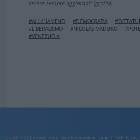
essere sempre aggiornati (gratis).
#ALI KHAMENEI
#DEMOCRAZIA
#DITTATU
#LIBERALISMO
#NICOLAS MADURO
#POT
#VENEZUELA
LUNIFIN S.r.l. a socio unico. Sede legale Milano, Largo F. Richini, 2/A,