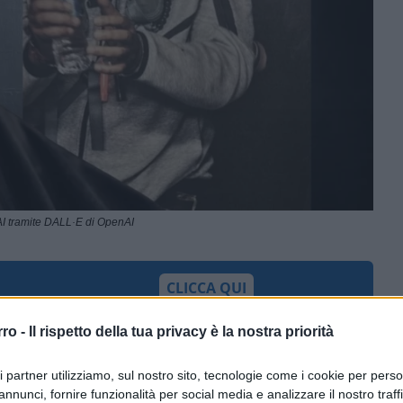
I tramite DALL·E di OpenAI
CLICCA QUI
esti giorni ripropongono una domanda che
rro -
Il rispetto della tua privacy è la nostra priorità
 ben prima delle crisi contemporanee:
ri partner utilizziamo, sul nostro sito, tecnologie come i cookie per pers
mo. Non si tratta di una questione
annunci, fornire funzionalità per social media e analizzare il nostro traff