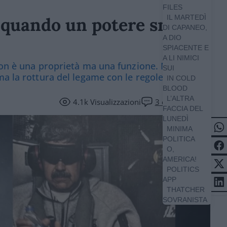
FILES
IL MARTEDÌ
quando un potere smette
DI CAPANEO,
A DIO
SPIACENTE E
A LI NIMICI
non è una proprietà ma una funzione. Non è la
SUI
ma la rottura del legame con le regole
IN COLD
BLOOD
L’ALTRA
4.1k
Visualizzazioni
3
commenti
FACCIA DEL
LUNEDÌ
MINIMA
POLITICA
O,
AMERICA!
POLITICS
APP
THATCHER
SOVRANISTA