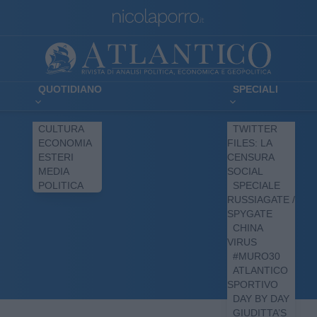
QUOTIDIANO
SPECIALI
CULTURA
TWITTER
ECONOMIA
FILES: LA
ESTERI
CENSURA
MEDIA
SOCIAL
POLITICA
SPECIALE
RUSSIAGATE /
SPYGATE
CHINA
VIRUS
#MURO30
ATLANTICO
SPORTIVO
DAY BY DAY
GIUDITTA’S