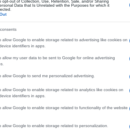
o opt-out of Collection, Use, Retention, Sale, and/or Sharing
ridico che precede chi comanda.
ersonal Data that Is Unrelated with the Purposes for which it
lected.
Out
consents
ggiore chiarezza la traiettoria del potere
nche del regime degli ayatollah in Iran.
o allow Google to enable storage related to advertising like cookies on
evice identifiers in apps.
prime sistematicamente l’opposizione,
rollo e governa attraverso l’eccezione
o allow my user data to be sent to Google for online advertising
magistratura e
pretende di trasformarsi in
s.
ine comune: lo occupa.
to allow Google to send me personalized advertising.
è morale, è invece giuridico. Il sovrano non
o allow Google to enable storage related to analytics like cookies on
pra di esse. Al contrario:
“Princeps legibus
evice identifiers in apps.
i
. Epperò, se detto vincolo viene meno,
o allow Google to enable storage related to functionality of the website
la durezza del comando a definire la
me con le regole che rendono legittimo il
o allow Google to enable storage related to personalization.