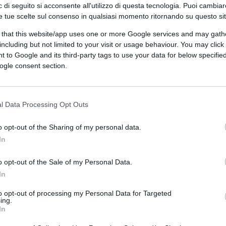
tunità geopolitica. È un problema di
 di seguito si acconsente all'utilizzo di questa tecnologia. Puoi cambiar
torità e limite
.
e tue scelte sul consenso in qualsiasi momento ritornando su questo si
 that this website/app uses one or more Google services and may gath
including but not limited to your visit or usage behaviour. You may click 
 to Google and its third-party tags to use your data for below specifi
iene da un autore del tardo Cinquecento,
ogle consent section.
i Salamanca, autore del
De rege et regis
ul governo legittimo e finito per essere
eva in discussione l’idea di un potere senza
l Data Processing Opt Outs
o opt-out of the Sharing of my personal data.
In
à
o opt-out of the Sale of my Personal Data.
gi appare
quasi sovversivo nella sua
In
orma di proprietà. Lo afferma infatti in
to opt-out of processing my Personal Data for Targeted
 sed magistratus”
. Il regno non è un
ing.
re non significa possedere lo Stato, le sue
In
citare una funzione temporanea, condizionata