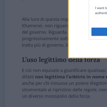
I want t
authenti
Alla luce di questa impostazione, la ques
Khamenei, non riguarda la simpatia o l’antip
del governo. Riguarda la
perdita di legit
progressivamente sottratto a ogni controll
tratta più di governo, bensì di dominio.
L’uso legittimo della forza
E ciò non equivale a giustificare qualsiasi
difatti
non legittima l’arbitrio in nome d
anche per chi rimuove un potere illegittim
strumentale al ripristino delle regole, n
un diverso monopolio della forza.