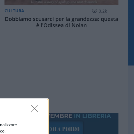
CULTURA
3.2k
Dobbiamo scusarci per la grandezza: questa
è l'Odissea di Nolan
onalizzare
ico.