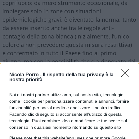
coprifuoco: da mero strumento eccezionale, da
impiegare solo in zone con situazioni
epidemiologiche gravi, è diventato la norma, tanto
da essere inserito anche tra le regole anti-
contagio della zona bianca (inizialmente, l’unico
colore a non prevedere questa misura restrittiva)
e confermato in tutto il Paese fino al primo
giugno, ma con la possibilità che sia rinnovato dal
governo fino al 31 luglio.
Nicola Porro -
Il rispetto della tua privacy è la
nostra priorità
Com’è possibile che gli italiani siano disposti ad
Noi e i nostri partner utilizziamo, sul nostro sito, tecnologie
accettare ulteriori restrizioni, anche durante il
come i cookie per personalizzare contenuti e annunci, fornire
periodo estivo? Con la paura.
funzionalità per social media e analizzare il nostro traffico.
Facendo clic di seguito si acconsente all'utilizzo di questa
tecnologia. Puoi cambiare idea e modificare le tue scelte sul
consenso in qualsiasi momento ritornando su questo sito
La comunicazione della regia Conte & Casalino è
Please note that this website/app uses one or more Google