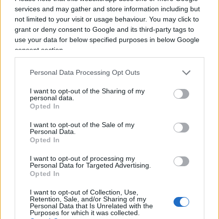
stata distruttiva – e decisiva proprio nel propagare
services and may gather and store information including but
e alimentare la paura nella popolazione.
not limited to your visit or usage behaviour. You may click to
grant or deny consent to Google and its third-party tags to
use your data for below specified purposes in below Google
Il conteggio quotidiano dei morti dell’allora capo
consent section.
della Protezione Civile Borrelli, le conferenze
stampa del presidente Conte, in cui venivano
Personal Data Processing Opt Outs
annunciate nuove misure restrittive poche ore
I want to opt-out of the Sharing of my
prima che entrassero in vigore, sono stati tra gli
personal data.
Opted In
espedienti che hanno contribuito, complici i
media
mainstream
, a rovesciare il paradigma: se ci
I want to opt-out of the Sale of my
Personal Data.
sono più contagi è colpa dei cittadini
Opted In
indisciplinati, mai di uno Stato che si è fatto
I want to opt-out of processing my
trovare impreparato nella risposta sanitaria, con i
Personal Data for Targeted Advertising.
Opted In
ritardi nei bandi per le terapie intensive e
nell’assunzione di medici ed infermieri; nella
I want to opt-out of Collection, Use,
Retention, Sale, and/or Sharing of my
riorganizzazione della scuola e dei trasporti; senza
Personal Data that Is Unrelated with the
Purposes for which it was collected.
un piano pandemico e con un piano vaccinale