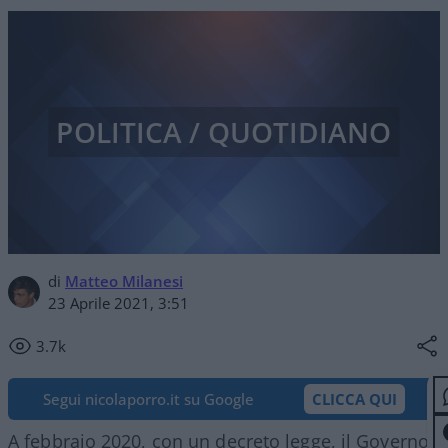
POLITICA / QUOTIDIANO
di
Matteo Milanesi
23 Aprile 2021, 3:51
3.7k
Segui nicolaporro.it su Google
CLICCA QUI
A febbraio 2020, con un decreto legge, il Governo