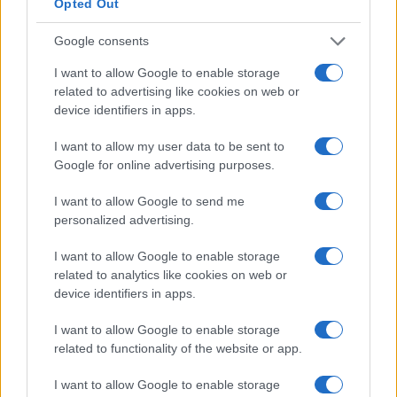
Opted Out
tardivo e caotico.
Google consents
I want to allow Google to enable storage
related to advertising like cookies on web or
E così, nel giro di un anno, si è passati dalla
device identifiers in apps.
criminalizzazione del
runner
a veri e propri
atteggiamenti da delatori degni della Germania
I want to allow my user data to be sent to
Google for online advertising purposes.
Est.
I want to allow Google to send me
In questi lunghi mesi di pandemia, abbiamo
personalized advertising.
completamente perso la bussola della libertà,
I want to allow Google to enable storage
della responsabilità individuale e
related to analytics like cookies on web or
dell’indipendenza morale del singolo.
device identifiers in apps.
I want to allow Google to enable storage
related to functionality of the website or app.
Ricordiamocelo sempre: lo Stato rimane uno
I want to allow Google to enable storage
strumento dei cittadini, non il contrario. I