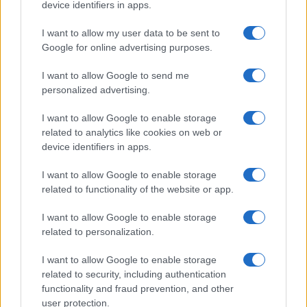
device identifiers in apps.
I want to allow my user data to be sent to
Come non ricordare che il 23 settembre scorso il
Google for online advertising purposes.
vice ministro degli affari esteri, Marina Sereni,
dichiarava
che l’Italia era in prima fila nel
I want to allow Google to send me
personalized advertising.
combattere le discriminazioni LGBTI? E quale
Paese ancora oggi arresta i suoi cittadini per il
I want to allow Google to enable storage
loro orientamento sessuale? L’Iran, ovviamente…
related to analytics like cookies on web or
Eppure, anche su questo, da Roma neanche una
device identifiers in apps.
parola…
I want to allow Google to enable storage
related to functionality of the website or app.
I want to allow Google to enable storage
Immaginiamo la probabile giustificazione, Roma
related to personalization.
lavora “dietro le quinte”, magari con i dialoghi di
I want to allow Google to enable storage
Siracusa, lanciati dall’allora ministro degli affari
related to security, including authentication
esteri Emma Bonino, tra giuristi iraniani e italiani.
functionality and fraud prevention, and other
Dialoghi che, dal 2013 ad oggi, non hanno
user protection.