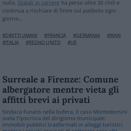
nulla,
Djalali in carcere
ha perso oltre 30 chili e
continua a rischiare di finire sul patibolo ogni
giorno…
#DIRITTI UMANI
#FRANCIA
#GERMANIA
#IRAN
#ITALIA
#REGNO UNITO
#UE
Surreale a Firenze: Comune
albergatore mentre vieta gli
affitti brevi ai privati
Sindaca Funaro nella bufera, il caso Montedomini
svela l'ipocrisia del dirigismo municipale:
immobili pubblici trasformati in alloggi turistici,
mentre i privati accusati di sottrarre case alla