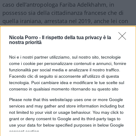
caso dell’antropologa Fariba Adelkhahm, in
possesso sia della cittadinanza francese che di
quella iraniana, arrestata nel 2019, anche lei con
la scusa della sicurezza nazionale.
Nicola Porro -
Il rispetto della tua privacy è la
nostra priorità
Il Parlamento iraniano, per parte sua,
ha reagito
alla convocazione degli ambasciatori iraniani
Noi e i nostri partner utilizziamo, sul nostro sito, tecnologie
condannando l’interferenza dei Paesi europei
come i cookie per personalizzare contenuti e annunci, fornire
funzionalità per social media e analizzare il nostro traffico.
negli affari interni della Repubblica Islamica ed
Facendo clic di seguito si acconsente all'utilizzo di questa
esprimendo il sostegno agli abusi della
tecnologia. Puoi cambiare idea e modificare le tue scelte sul
magistratura iraniana. Una condanna alla
consenso in qualsiasi momento ritornando su questo sito
decisione di Francia, Germania e Gran Bretagna è
Please note that this website/app uses one or more Google
arrivata anche da Ebrahim Raisi, capo della
services and may gather and store information including but
magistratura iraniana – responsabile dei massacri
not limited to your visit or usage behaviour. You may click to
grant or deny consent to Google and its third-party tags to
di centinaia di oppositori politici nel 1988 – tra i
use your data for below specified purposes in below Google
papabili a sostituire la Guida Suprema Ali
consent section.