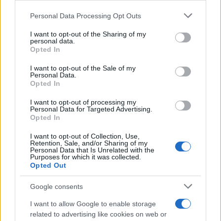
Khamenei.
Personal Data Processing Opt Outs
I want to opt-out of the Sharing of my
personal data.
E l’Italia che fa? Che dice? A quanto pare nulla.
Opted In
Eppure Roma ne avrebbe di cose da dire a
I want to opt-out of the Sale of my
Teheran, stando almeno alle
posizioni ufficiali
Personal Data.
Opted In
della politica estera italiana, espresse in questi
giorni all’apertura della Assemblea generale delle
I want to opt-out of processing my
Personal Data for Targeted Advertising.
Nazioni Unite. Come non ricordare, infatti, che il
Opted In
ministro Di Maio ha partecipato ad una recente
I want to opt-out of Collection, Use,
riunione dell’Onu sulla pena di morte, ricordando
Retention, Sale, and/or Sharing of my
Personal Data that Is Unrelated with the
l’impegno italiano per una moratoria? E chi
Purposes for which it was collected.
detiene il triste record di condanne a morte, in
Opted Out
rapporto al numero della popolazione? L’Iran…
Google consents
Eppure il governo italiano è rimasto in silenzio,
anche davanti alla recente esecuzione del wrestler
I want to allow Google to enable storage
related to advertising like cookies on web or
Afkari (nonostante la condanna di tutta la Ue).