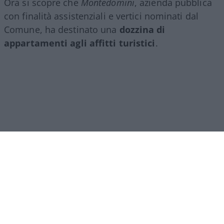
Ora si scopre che
Montedomini
, azienda pubblica
con finalità assistenziali e vertici nominati dal
Comune, ha destinato una
dozzina di
appartamenti agli affitti turistici
.
Ipocrisia comunale