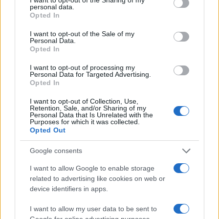
personal data.
Scandalo Nyt: accuse a Israele non
Opted In
verificate e da Ong propal
I want to opt-out of the Sale of my
Personal Data.
Opted In
di
Stefano Magni
4.3k
20 Maggio 2026, 5:58
I want to opt-out of processing my
Personal Data for Targeted Advertising.
Opted In
I want to opt-out of Collection, Use,
Retention, Sale, and/or Sharing of my
Personal Data that Is Unrelated with the
Purposes for which it was collected.
Opted Out
Google consents
I want to allow Google to enable storage
related to advertising like cookies on web or
device identifiers in apps.
I want to allow my user data to be sent to
Google for online advertising purposes.