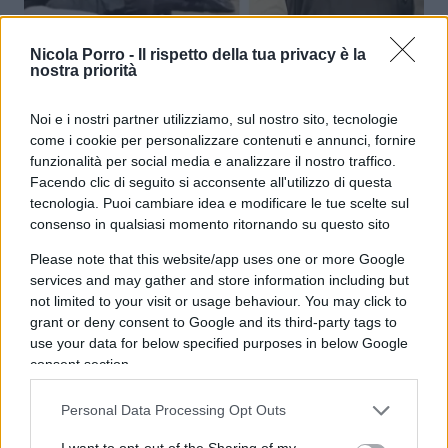
Isteria Flotilla, governo Meloni
Nicola Porro -
Il rispetto della tua privacy è la
nostra priorità
ostaggio dei pro-Hamas
Noi e i nostri partner utilizziamo, sul nostro sito, tecnologie
di
Federico Punzi
come i cookie per personalizzare contenuti e annunci, fornire
4.7k
22 Maggio 2026, 5:58
funzionalità per social media e analizzare il nostro traffico.
Facendo clic di seguito si acconsente all'utilizzo di questa
tecnologia. Puoi cambiare idea e modificare le tue scelte sul
consenso in qualsiasi momento ritornando su questo sito
Please note that this website/app uses one or more Google
services and may gather and store information including but
not limited to your visit or usage behaviour. You may click to
grant or deny consent to Google and its third-party tags to
use your data for below specified purposes in below Google
consent section.
Personal Data Processing Opt Outs
I want to opt-out of the Sharing of my