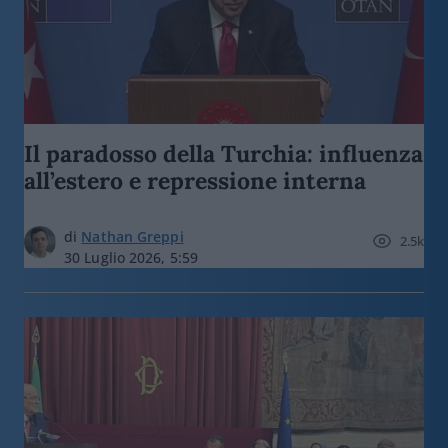
Il paradosso della Turchia: influenza
all’estero e repressione interna
di
Nathan Greppi
2.5k
30 Luglio 2026, 5:59