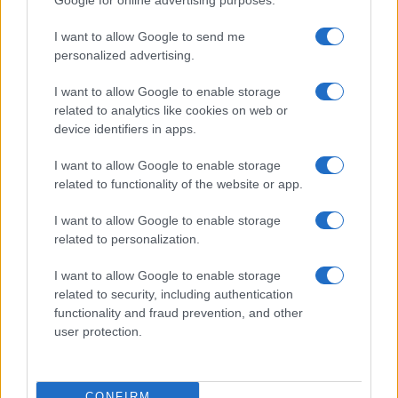
L’inversione morale: perché molti in
Occidente tifano per dittature e
I want to allow Google to send me
terroristi
personalized advertising.
I want to allow Google to enable storage
di
Stefano Magni
5.3k
related to analytics like cookies on web or
8 Maggio 2026, 7:31
device identifiers in apps.
I want to allow Google to enable storage
related to functionality of the website or app.
I want to allow Google to enable storage
related to personalization.
I want to allow Google to enable storage
related to security, including authentication
functionality and fraud prevention, and other
user protection.
CONFIRM