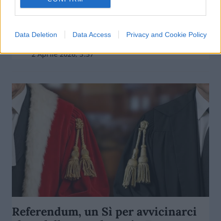
Artisti controcorrente per un Iran
libero
Data Deletion
Data Access
Privacy and Cookie Policy
di
Nathan Greppi
5k
2 Aprile 2026, 5:57
Referendum, un Sì per avvicinarci