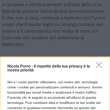
a campare e sembra sempre sull’orlo della crisi,
faticando persino nell’ordinaria amministrazione.
E che, non a caso, continua a lavorare con l’unico
scopo che il leader leghista rimanga lontano dal
potere e il centrodestra non metta le mani sul
Quirinale allo scadere del settennato di
Mattarella.
Certo, bisogna riconoscere che le elezioni
Nicola Porro -
Il rispetto della tua privacy è la
nostra priorità
regionali hanno rivelato una scelta piuttosto
approssimativa dei candidati in Puglia e
Noi e i nostri partner utilizziamo, sul nostro sito, tecnologie
Campania. Ma questi errori non possono far
come i cookie per personalizzare contenuti e annunci, fornire
dimenticare che il centrodestra governa in ben 15
funzionalità per social media e analizzare il nostro traffico.
Facendo clic di seguito si acconsente all'utilizzo di questa
regioni su 20. E soprattutto che la sua forza
tecnologia. Puoi cambiare idea e modificare le tue scelte sul
elettorale è chiaramente superiore a quella dei
consenso in qualsiasi momento ritornando su questo sito