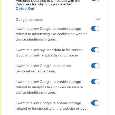
Personal Data that Is Unrelated with the
Purposes for which it was collected.
democratico.
Opted Out
Google consents
Malgrado i tanti commenti ostili post voto, la
coalizione è dunque solida e competitiva.
I want to allow Google to enable storage
Servirebbero probabilmente una maggior
related to advertising like cookies on web or
device identifiers in apps.
organizzazione sui territori (la scelta dei candidati
è una faccenda seria) e forse una piattaforma
I want to allow my user data to be sent to
programmatica maggiormente condivisa, che eviti
Google for online advertising purposes.
uscite stonate. Certo, per riuscire a vincere le
I want to allow Google to send me
elezioni senza affanni, una componente liberale e
personalized advertising.
liberista che si affianchi a Lega e Fratelli d’Italia
I want to allow Google to enable storage
non guasterebbe. Ma il declino di Forza Italia e gli
related to analytics like cookies on web or
ammiccamenti a Renzi e alle forze di
device identifiers in apps.
centrosinistra rappresentano un rischio che
potrebbe indebolire notevolmente l’intera
I want to allow Google to enable storage
related to functionality of the website or app.
coalizione. Magari sottraendo quei punti