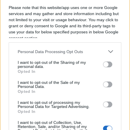
giallo-rossi. Stando a un recente sondaggio di
Please note that this website/app uses one or more Google
Ipsos
, il centrodestra si attesterebbe al 47,5 per
services and may gather and store information including but
cento, con la Lega al 24, Fratelli d’Italia al 16,7 e
not limited to your visit or usage behaviour. You may click to
Forza Italia al 6,8. Mentre le forze dell’esecutivo si
grant or deny consent to Google and its third-party tags to
use your data for below specified purposes in below Google
fermerebbero al 43,2 per cento, con il Partito
consent section.
democratico al 19,3, il Movimento 5 stelle al 18,6
(anche se rischia di scendere a percentuali vicine
Personal Data Processing Opt Outs
al 10), Italia viva al 3,1 e Sinistra italiana al 2,2.
I want to opt-out of the Sharing of my
Come si vede, anche con il proporzionale non ci
personal data.
Opted In
sarebbe partita. Le simulazioni di Nando
Pagnoncelli vedrebbero con qualsiasi soglia di
I want to opt-out of the Sale of my
Personal Data.
sbarramento il centrodestra al governo.
Opted In
Nonostante alcuni mutamenti interni, con un calo
I want to opt-out of processing my
della Lega a vantaggio di Fratelli d’Italia, la
Personal Data for Targeted Advertising.
coalizione risulta piuttosto in salute. La Lega in
Opted In
particolare è ancora il primo partito in Italia e
I want to opt-out of Collection, Use,
Retention, Sale, and/or Sharing of my
stacca in modo netto ed evidente il Partito