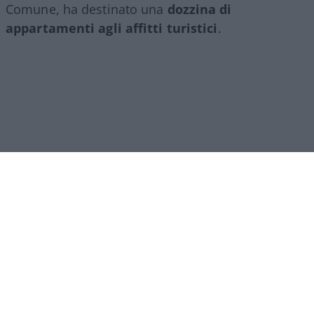
Comune, ha destinato una
dozzina di
appartamenti agli affitti turistici
.
Ipocrisia comunale
A sollevare il velo non è stato uno dei tanti