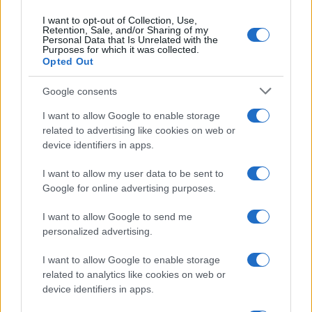
I want to opt-out of Collection, Use,
Retention, Sale, and/or Sharing of my
A rendere ancor più evidente il paradosso, un
Personal Data that Is Unrelated with the
Purposes for which it was collected.
grafico della FRED (
Federal Reserve Bank of St.
Opted Out
Louis
, una delle più grandi banche dati del
Google consents
mondo), che mostra semplicemente come il
credito concesso dalle banche all’economia reale
I want to allow Google to enable storage
related to advertising like cookies on web or
(piccole e medie imprese e famiglie) sia crollato
device identifiers in apps.
negli ultimi tempi.
I want to allow my user data to be sent to
Google for online advertising purposes.
I want to allow Google to send me
personalized advertising.
Dunque, nonostante tutti i soldi che le banche
centrali stanno iniettando per fronteggiare la crisi,
I want to allow Google to enable storage
le banche non erogano credito all’economia reale.
related to analytics like cookies on web or
device identifiers in apps.
Questo cosa vuol dire? Che le politiche monetarie,