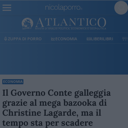
UPPA DI PORRO
ECONOMIA
LIBERILIBRI
SHOP
ECONOMIA
Il Governo Conte galleggia
grazie al mega bazooka di
Christine Lagarde, ma il
tempo sta per scadere