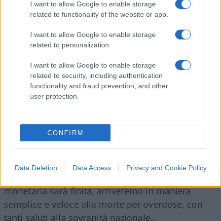
se non accompagnate da politiche fiscali serie e
I want to allow Google to enable storage
coraggiose, non daranno mai quella credibilità sui
related to functionality of the website or app.
mercati che questo governo millanta tanto di
I want to allow Google to enable storage
avere. Con i soldi in arrivo dall’Europa si ha la
related to personalization.
possibilità di attuare un grande piano
I want to allow Google to enable storage
infrastrutturale, riforme nel campo delle relazioni
related to security, including authentication
industriali, nel campo della concorrenza, nel
functionality and fraud prevention, and other
campo bancario, nel sistema fiscale, insomma di
user protection.
avere quella lungimiranza che Roosevelt ebbe col
New Deal
quando salvò gli Stati Uniti da una banca
CONFIRM
rotta certa.
Ma qui si sa, non abbiamo Roosevelt, abbiamo
Data Deletion
Data Access
Privacy and Cookie Policy
l’Avvocato del Popolo, e appena la droga
monetaria sarà finita, arriveremo in maniera
semplice e veloce alla morte per overdose, con
tanti saluti alla sovranità nazionale…