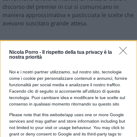
discorso del premier in cui si comunicano in
maniera approssimativa e pasticciata le scelte che
avevano suscitato grande attesa.
È un metodo affermato, quello Casalino.
Nicola Porro -
Il rispetto della tua privacy è la
nostra priorità
Impossibile negarlo. Ha fatto scuola la prima (e
ultima) conferenza stampa con vere domande
Noi e i nostri partner utilizziamo, sul nostro sito, tecnologie
tenuta nella notte tra il 7 e l’8 marzo nella quale si
come i cookie per personalizzare contenuti e annunci, fornire
annunciavano, con ritardo e con previa fuga di
funzionalità per social media e analizzare il nostro traffico.
notizie, misure straordinarie per la Lombardia e
Facendo clic di seguito si acconsente all'utilizzo di questa
tecnologia. Puoi cambiare idea e modificare le tue scelte sul
per altre aree del Nord Italia. Da quel momento la
consenso in qualsiasi momento ritornando su questo sito
comunicazione di crisi del governo si è
Please note that this website/app uses one or more Google
ulteriormente involuta. Panico, confusione e
services and may gather and store information including but
spaesamento si sono susseguiti alimentando
not limited to your visit or usage behaviour. You may click to
tragicamente la perversa macchina comunicativa
grant or deny consent to Google and its third-party tags to