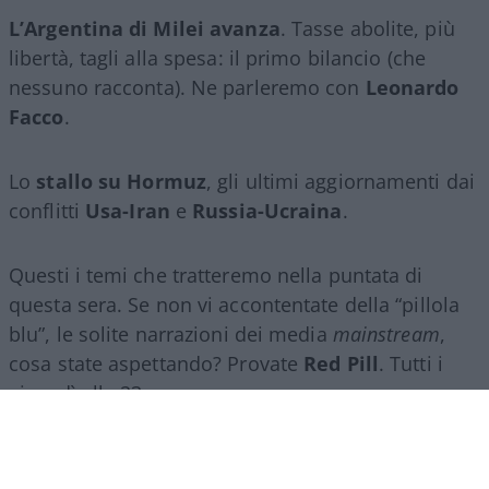
L’Argentina di Milei avanza
. Tasse abolite, più
libertà, tagli alla spesa: il primo bilancio (che
nessuno racconta). Ne parleremo con
Leonardo
Facco
.
Lo
stallo su Hormuz
, gli ultimi aggiornamenti dai
conflitti
Usa-Iran
e
Russia-Ucraina
.
Questi i temi che tratteremo nella puntata di
questa sera. Se non vi accontentate della “pillola
blu”, le solite narrazioni dei media
mainstream
,
cosa state aspettando? Provate
Red Pill
. Tutti i
giovedì alle 23
su
NicolaPorro.it
,
Atlanticoquotidiano.it
e i rispettivi
canali
YouTube
:
@NicolaPorroZuppa
e
@atlanticoquotidiano
.