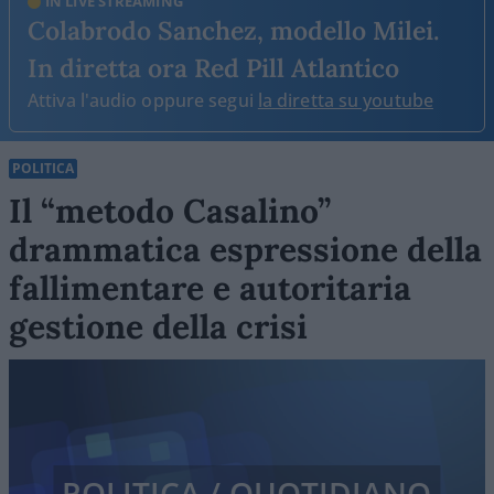
IN LIVE STREAMING
Colabrodo Sanchez, modello Milei.
In diretta ora Red Pill Atlantico
Attiva l'audio oppure segui
la diretta su youtube
POLITICA
Il “metodo Casalino”
drammatica espressione della
fallimentare e autoritaria
gestione della crisi
POLITICA / QUOTIDIANO