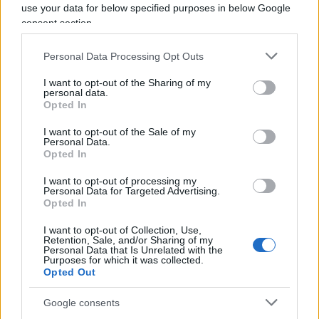
congeniata dall’ex concorrente del
Grande Fratello
.
use your data for below specified purposes in below Google
consent section.
Un sistema che ha nel ritardo e nell’assenza di
chiarezza e semplicità una delle sue
Personal Data Processing Opt Outs
caratteristiche principali, a cui si sommano le
I want to opt-out of the Sharing of my
gravi carenze decisionali di Conte.
personal data.
Opted In
Certo, nell’intervento di sabato sera questi ha
I want to opt-out of the Sale of my
Personal Data.
usato un lessico appropriato e istituzionale,
Opted In
facendo appello all’unità del Paese. Le sue parole
I want to opt-out of processing my
sono state solenni ed equilibrate. Ma non è
Personal Data for Targeted Advertising.
riuscito a far passare con chiarezza quali attività
Opted In
dovranno interrompersi. Il presidente del
I want to opt-out of Collection, Use,
Retention, Sale, and/or Sharing of my
Consiglio è rimasto ancora troppo nel vago, senza
Personal Data that Is Unrelated with the
Purposes for which it was collected.
incidere con un messaggio preciso e puntuale. Un
Opted Out
errore di questo genere è imperdonabile dopo le
comunicazioni delle scorse settimane, in cui sia i
Google consents