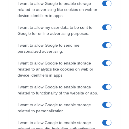
toni che i contenuti erano stati del tutto
I want to allow Google to enable storage
inappropriati per un’emergenza di tali dimensioni.
related to advertising like cookies on web or
device identifiers in apps.
I want to allow my user data to be sent to
Non bisogna poi dimenticare un aspetto
Google for online advertising purposes.
apparentemente formale, ma che tanto formale
I want to allow Google to send me
non è. Il metodo Casalino prevede lo
personalized advertising.
scavalcamento dei giornalisti. Le ultime due
I want to allow Google to enable storage
dirette
Facebook
sono state semplicemente delle
related to analytics like cookies on web or
comunicazioni e non delle conferenze stampa.
device identifiers in apps.
Cosa che ha impedito ai giornalisti di fare
I want to allow Google to enable storage
domande sui provvedimenti. La diretta
Facebook
si
related to functionality of the website or app.
è configurata come il mezzo più rapido per
eludere la stampa, spesso sgradita al portavoce
I want to allow Google to enable storage
del premier, e per parlare direttamente agli
related to personalization.
italiani. Stratagemma che fa il paio con la
I want to allow Google to enable storage
chiusura del Parlamento e lo strapotere
related to security, including authentication