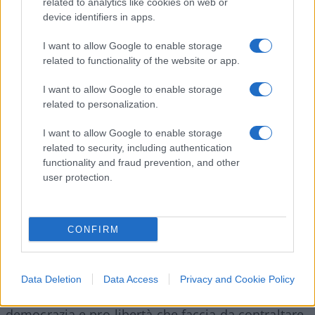
related to analytics like cookies on web or
opinionista conservatrice DeAnna Lorraine, che in
device identifiers in apps.
passato ha tentato di candidarsi contro Nancy
Pelosi in California. Anche Lorraine è vicina alle
I want to allow Google to enable storage
related to functionality of the website or app.
posizioni di Salvini e in passato ha scritto che
“se
ci fosse stato lui come presidente del Consiglio, il
I want to allow Google to enable storage
coronavirus sarebbe stato sicuramente trattato
related to personalization.
meglio dal governo italiano!”.
Il suo sito si presenta
I want to allow Google to enable storage
con la triade
God, Family and Country
come valori
related to security, including authentication
di riferimento, in contrasto rispetto ai valori
liberal
functionality and fraud prevention, and other
user protection.
dello sradicamento e del globalismo. Lorraine ha
preso parola anche contro il Movimento 5 Stelle
che ha definito
“anti-Trump e filo-cinese”.
Le ultime
CONFIRM
polemiche sui presunti fondi provenienti dal
Venezuela per il movimento di Grillo hanno
rafforzato l’idea – in America come in Italia – che
Data Deletion
Data Access
Privacy and Cookie Policy
serva un ampio fronte conservatore pro-
democrazia e pro-libertà che faccia da contraltare