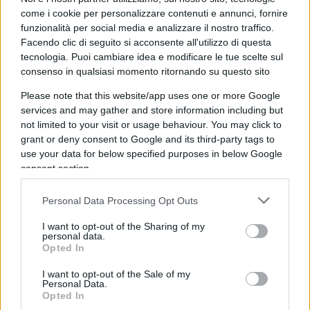
Bass, eletta nel 2011. Webber è un Repubblicano
come i cookie per personalizzare contenuti e annunci, fornire
Law & Order
che ha condannato le violenze seguite
funzionalità per social media e analizzare il nostro traffico.
Facendo clic di seguito si acconsente all'utilizzo di questa
all’omicidio di George Floyd e ha manifestato la
tecnologia. Puoi cambiare idea e modificare le tue scelte sul
sua vicinanza anche a Matteo Salvini e alla Lega
consenso in qualsiasi momento ritornando su questo sito
dopo che l’ex ministro dell’interno ha ricevuto
Please note that this website/app uses one or more Google
minacce sui
social
a seguito delle sue esternazioni
services and may gather and store information including but
in favore del ripristino dello stato di diritto e di
not limited to your visit or usage behaviour. You may click to
Donald Trump. “
Spero di vedere Salvini presto alla
grant or deny consent to Google and its third-party tags to
use your data for below specified purposes in below Google
guida dell’Italia”,
ha scritto in un suo post
consent section.
l’aspirante
Rep
, che ha buoni rapporti anche con il
collega leghista Paolo Grimoldi, presidente della
Personal Data Processing Opt Outs
delegazione dei parlamentari italiani presso
I want to opt-out of the Sharing of my
l’OCSE. Agli insulti razziali indirizzati allo stesso
personal data.
Opted In
Webber, Grimoldi ha risposto esprimendo
solidarietà su
Twitter
:
“Non ti preoccupare Errol: a
I want to opt-out of the Sale of my
Personal Data.
sinistra le persone di colore piacciono solo se
Opted In
scendono in piazza con la bandiera rossa, se no li