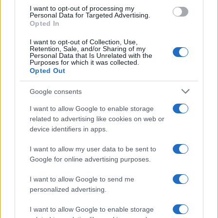
I want to opt-out of processing my
bersagliano di insulti razzisti, come è successo a te”.
Personal Data for Targeted Advertising.
In un futuro prossimo la collaborazione tra Lega e
Opted In
Gop è destinata a essere molto più intensa e
I want to opt-out of Collection, Use,
fattiva.
Retention, Sale, and/or Sharing of my
Personal Data that Is Unrelated with the
Purposes for which it was collected.
Opted Out
Google consents
Non solo i
black republicans
sono stati vittime
della furia cieca dei
Black Lives Matter
: anche gli
I want to allow Google to enable storage
italo-americani sono stati presi di mira dai
related to advertising like cookies on web or
device identifiers in apps.
manifestanti
Antifa
, perché identificati come una
constituency
conservatrice e favorevole a
The
I want to allow my user data to be sent to
Donald.
I tentativi di imbrattare e distruggere le
Google for online advertising purposes.
statue di Cristoforo Colombo sono stati molteplici
I want to allow Google to send me
in diverse città americane. A Philadelphia alcuni
personalized advertising.
italiani hanno dovuto presidiare la sua statua. A
I want to allow Google to enable storage
difenderli è stata principalmente la
YouTuber
e