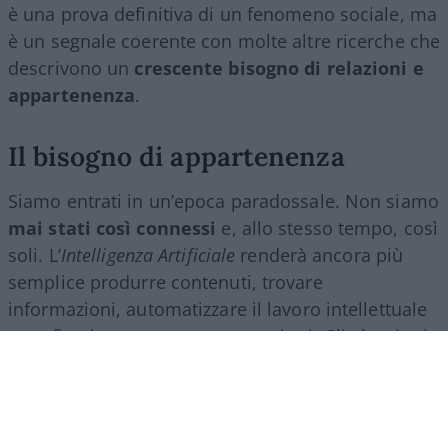
è una prova definitiva di un fenomeno sociale, ma
è un segnale coerente con molte altre ricerche che
descrivono un
crescente bisogno di relazioni e
appartenenza
.
Il bisogno di appartenenza
Siamo entrati in un’epoca paradossale. Non siamo
mai stati così connessi
e, allo stesso tempo, così
soli. L’
Intelligenza Artificiale
renderà ancora più
semplice produrre contenuti, trovare
informazioni, automatizzare il lavoro intellettuale
e perfino intrattenere conversazioni. Gli algoritmi
ci accompagneranno in ogni momento della
giornata e lo schermo diventerà sempre più il
filtro attraverso cui guardiamo il mondo.