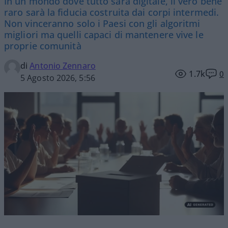
In un mondo dove tutto sarà digitale, il vero bene
raro sarà la fiducia costruita dai corpi intermedi.
Non vinceranno solo i Paesi con gli algoritmi
migliori ma quelli capaci di mantenere vive le
proprie comunità
di
Antonio Zennaro
1.7k
0
5 Agosto 2026, 5:56