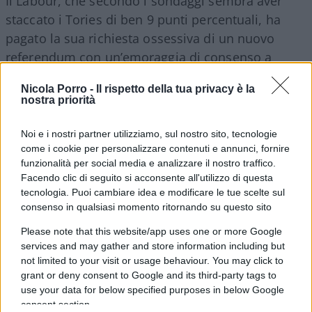
Il Labour, che secondo i sondaggi sembra aver
staccato i Tories di ben 9 punti percentuali, ha
pagato la sua richiesta ossessiva di un nuovo
referendum con un’emoraggia di consenso a
sinistra, dove si collocano le frange più
Nicola Porro -
Il rispetto della tua privacy è la
euroscettiche. Le stesse che hanno portato Jeremy
nostra priorità
Corbyn alla leadership.
Noi e i nostri partner utilizziamo, sul nostro sito, tecnologie
come i cookie per personalizzare contenuti e annunci, fornire
funzionalità per social media e analizzare il nostro traffico.
Ma i danni più significativi li hanno subiti i Tories.
Facendo clic di seguito si acconsente all'utilizzo di questa
Se, in un primo tempo, sembravano aver saputo
tecnologia. Puoi cambiare idea e modificare le tue scelte sul
consenso in qualsiasi momento ritornando su questo sito
sfruttare la vittoria del
Leave
, spostandosi
apparentemente a destra e saccheggiando dallo
Please note that this website/app uses one or more Google
services and may gather and store information including but
stesso UKIP che oramai sembrava aver esaurito la
not limited to your visit or usage behaviour. You may click to
propria utilità, hanno dimostrato in seguito di non
grant or deny consent to Google and its third-party tags to
saper concretizzare questo vantaggio. In
use your data for below specified purposes in below Google
consent section.
particolare Theresa May che, come primo