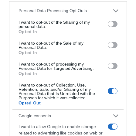
ministro, non è stata all’altezza di un compito
Personal Data Processing Opt Outs
sicuramente gravoso ma che avrebbe potuto
accrescere il suo consenso. Ha trattato il Brexit,
I want to opt-out of the Sharing of my
personal data.
più che come un’opportunità, come un danno da
Opted In
minimizzare. Ha fatto carte false per un accordo
I want to opt-out of the Sale of my
con l’Europa che non è ancora arrivato, si è
Personal Data.
Opted In
presentata dai laburisti che l’hanno messa davanti
all’aut aut imponendo un secondo referendum. In
I want to opt-out of processing my
Personal Data for Targeted Advertising.
tutto questo marasma la maggioranza silenziosa,
Opted In
che si era espressa per un’uscita dall’Unione
I want to opt-out of Collection, Use,
europea senza mezze vie, non è stata ascoltata.
Retention, Sale, and/or Sharing of my
Personal Data that Is Unrelated with the
Morale della favola? I conservatori da primo
Purposes for which it was collected.
Opted Out
partito sono diventati il terzo, e i voti che
sembravano aver ripreso a destra sono stati
Google consents
nuovamente persi.
I want to allow Google to enable storage
related to advertising like cookies on web or