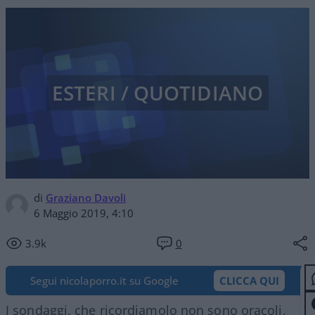
ESTERI / QUOTIDIANO
di
Graziano Davoli
6 Maggio 2019, 4:10
3.9k
0
Segui nicolaporro.it su Google
CLICCA QUI
I sondaggi, che ricordiamolo non sono oracoli,