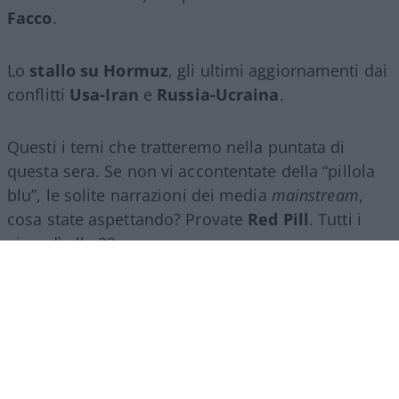
Facco
.
Lo
stallo su Hormuz
, gli ultimi aggiornamenti dai
conflitti
Usa-Iran
e
Russia-Ucraina
.
Questi i temi che tratteremo nella puntata di
questa sera. Se non vi accontentate della “pillola
blu”, le solite narrazioni dei media
mainstream
,
cosa state aspettando? Provate
Red Pill
. Tutti i
giovedì alle 23
su
NicolaPorro.it
,
Atlanticoquotidiano.it
e i rispettivi
canali
YouTube
:
@NicolaPorroZuppa
e
@atlanticoquotidiano
.