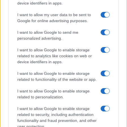
A guadagnarci è stato proprio Nigel Farage, che
device identifiers in apps.
già alle scorse europee del 2014 aveva ottenuto il
I want to allow my user data to be sent to
27 per cento dei consensi. Con un colpo da
Google for online advertising purposes.
maestro ha rottamato la sua precedente creatura,
lo UKIP che ora versa in fase terminale al 5 per
I want to allow Google to send me
personalized advertising.
cento, e ha annunciato la nascita di un nuovo
soggetto. Il
Brexit Party
. Lo ha fatto, con la sua
I want to allow Google to enable storage
consueta teatralità, presso una fabbrica di
related to analytics like cookies on web or
device identifiers in apps.
Coventry, una delle roccaforti del
Leave
. Si è
offerto di dare voce a quella maggioranza
I want to allow Google to enable storage
silenziosa che, tradita dal governo e dai partiti
related to functionality of the website or app.
tradizionali e derisa e odiata dall’establishment, si
I want to allow Google to enable storage
è sentita ignorata e inascoltata. Il tutto condito
related to personalization.
con una buona dose di condanna nei confronti di
I want to allow Google to enable storage
tutti i partiti tradizionali, di fatto il
Brexit Party
si
related to security, including authentication
pone come un movimento di opinione, e
functionality and fraud prevention, and other
trasversale lungo il
continuum
sinistra-destra. Una
user protection.