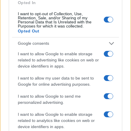
Opted In
I want to opt-out of Collection, Use,
Retention, Sale, and/or Sharing of my
E così quello che sembrava l’imminente pericolo
Personal Data that Is Unrelated with the
Purposes for which it was collected.
di un nuovo trionfante fascismo alle porte, è
Opted Out
divenuto un placido e quasi inudibile rumore di
Google consents
fondo. Non scomparso del tutto, intendiamoci,
perché tra inchieste giornalistiche sempre più
I want to allow Google to enable storage
related to advertising like cookies on web or
simili a dossieraggi con tanto di agente
device identifiers in apps.
provocatore e indagini giudiziarie in tempo reale,
caso più unico che raro in Italia, quel
leit-motiv
si
I want to allow my user data to be sent to
Google for online advertising purposes.
agita ancora sotto la brace, utile per essere
rivitalizzato alla prima occorrenza utile.
I want to allow Google to send me
personalized advertising.
D’altronde, si sa, un altro piatto forte della sinistra
I want to allow Google to enable storage
è quello del dipingere la destra come ‘la peggiore
related to analytics like cookies on web or
destra di sempre’, divertendosi a fare le pulci a
device identifiers in apps.