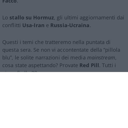
Facco
.
Lo
stallo su Hormuz
, gli ultimi aggiornamenti dai
conflitti
Usa-Iran
e
Russia-Ucraina
.
Questi i temi che tratteremo nella puntata di
questa sera. Se non vi accontentate della “pillola
blu”, le solite narrazioni dei media
mainstream
,
cosa state aspettando? Provate
Red Pill
. Tutti i
giovedì alle 23
su
NicolaPorro.it
,
Atlanticoquotidiano.it
e i rispettivi
canali
YouTube
:
@NicolaPorroZuppa
e
@atlanticoquotidiano
.
Democratici Usa sempre più