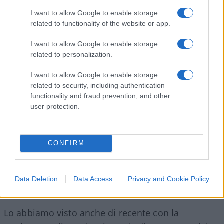
letture, riferimenti culturali e storici, modelli
I want to allow Google to enable storage
economici, biografie individuali, parentele, e
related to functionality of the website or app.
dispensando patenti di legittimità e di ‘buona
I want to allow Google to enable storage
destra’, ovvero di destra addomesticata,
related to personalization.
inservibile e al guinzaglio corto della sinistra
stessa.
I want to allow Google to enable storage
related to security, including authentication
functionality and fraud prevention, and other
Tutto ciò che si situa fuori da questo panorama
user protection.
strumentale, diventa terra desertica dei barbari,
l’
hic sunt leones
della politologia contemporanea.
Chiaramente senza mai fare i conti con il proprio
CONFIRM
passato ideologico e con gli scheletri, copiosi, che
il mondo comunista, post-comunista e compagnia
Data Deletion
Data Access
Privacy and Cookie Policy
cantante si porta dietro.
Lo abbiamo visto anche di recente con la