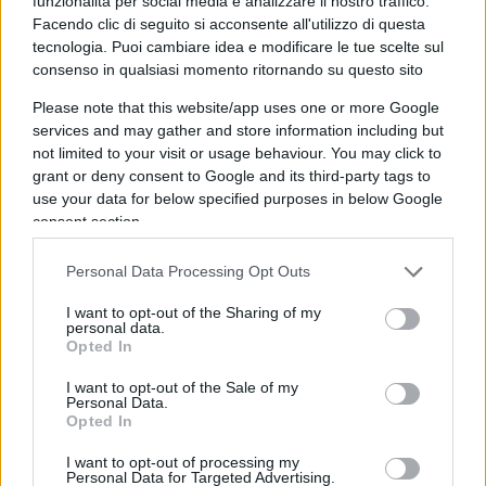
funzionalità per social media e analizzare il nostro traffico.
ogni analisi la china che la situazione va
Facendo clic di seguito si acconsente all'utilizzo di questa
tecnologia. Puoi cambiare idea e modificare le tue scelte sul
assumendo.
consenso in qualsiasi momento ritornando su questo sito
Please note that this website/app uses one or more Google
Esattamente come la strumentale richiesta di
services and may gather and store information including but
scioglimento di Forza Nuova e dei movimenti
not limited to your visit or usage behaviour. You may click to
neofascisti, durata lo spazio di un mattino e
grant or deny consent to Google and its third-party tags to
use your data for below specified purposes in below Google
cavalcata abilmente dal solito combinato disposto
consent section.
di dichiarazioni fatte col ciclostile dagli esponenti
del Pd e dalla stampa sempre desiderosa di farsi
Personal Data Processing Opt Outs
cassa di risonanza di certe battaglie di
I want to opt-out of the Sharing of my
retroguardia: passata la tornata elettorale, agitato
personal data.
Opted In
e brandito lo spauracchio dell’uomo nero,
mobilitato e polarizzato il proprio elettorato,
I want to opt-out of the Sale of my
Personal Data.
azzerate le divergenze interne, la richiesta è
Opted In
evaporata fino a scomparire, riposta in un
I want to opt-out of processing my
cassettino.
Personal Data for Targeted Advertising.