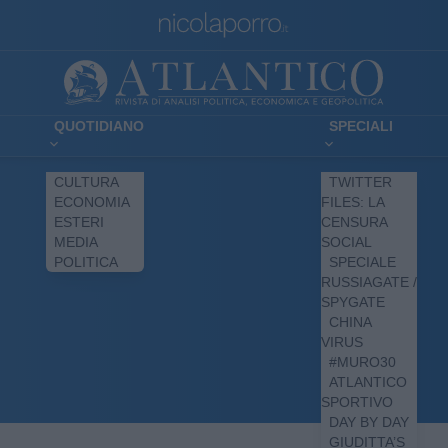
QUOTIDIANO
SPECIALI
CULTURA
TWITTER
ECONOMIA
FILES: LA
ESTERI
CENSURA
MEDIA
SOCIAL
POLITICA
SPECIALE
RUSSIAGATE /
SPYGATE
CHINA
VIRUS
#MURO30
ATLANTICO
SPORTIVO
DAY BY DAY
GIUDITTA’S