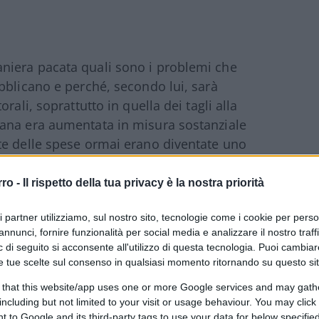
niera pacata quali sono i problemi che
bblicano e perché, secondo lui, sarà
rali, soprattutto in quella dei tagli alla
ana era aumentata in misura sostanziale
te delle spese ormai erano diventate uno
tato dalla popolazione americana. Rimuovere
le anche per Reagan dopo due mandati e una
rro -
Il rispetto della tua privacy è la nostra priorità
o in campo politico, abbiamo visto come
ri partner utilizziamo, sul nostro sito, tecnologie come i cookie per pers
zio del suo mandato a cambiare la struttura
annunci, fornire funzionalità per social media e analizzare il nostro traff
tato.
 di seguito si acconsente all'utilizzo di questa tecnologia. Puoi cambiar
e tue scelte sul consenso in qualsiasi momento ritornando su questo si
al modo meno volatile. Ovvero, abbiamo
 that this website/app uses one or more Google services and may gath
Repubblicani in America, sia con il
including but not limited to your visit or usage behaviour. You may click 
 to Google and its third-party tags to use your data for below specifi