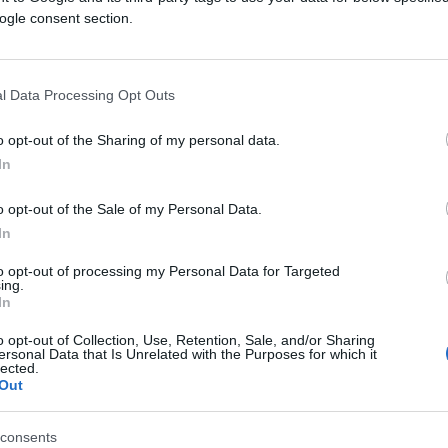
, la spesa pubblica non diminuirà, ma al
ogle consent section.
l Data Processing Opt Outs
litica monetaria, sempre più legata alla
o opt-out of the Sharing of my personal data.
rali sono passate da un modello liberale di
In
so l’offerta di liquidità ad un controllo molto
i finanziari, cambiamenti climatici. I tassi
o opt-out of the Sale of my Personal Data.
vono solo a far aumentare l’inflazione ma
In
llimenti nel mondo obbligazionario e
to opt-out of processing my Personal Data for Targeted
ing.
In
e ritornare ad una situazione di normalità,
o opt-out of Collection, Use, Retention, Sale, and/or Sharing
ersonal Data that Is Unrelated with the Purposes for which it
 che inizi ad alzare i tassi quando veda
lected.
Out
 e una crescita economica stabile.
consents