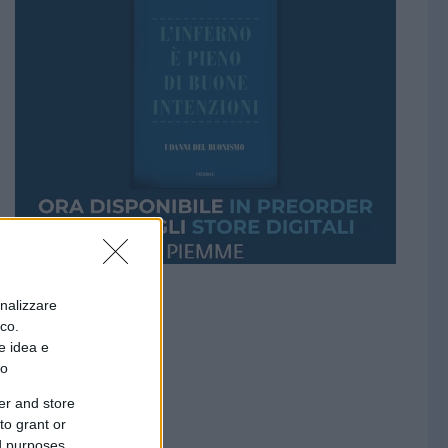
onalizzare
ico.
e idea e
to
er and store
to grant or
ed purposes