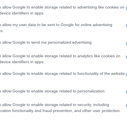
o allow Google to enable storage related to advertising like cookies on
o pubblico ed è solo grazie ai tassi ai minimi
evice identifiers in apps.
 Unito (ma anche l’Italia!) stanno pagando
nni fa, anche se il livello del debito sul Pil
o allow my user data to be sent to Google for online advertising
s.
o nel 2000 al 125 di oggi. L’ultima volta che
ell, ha provato ad alzare i tassi, nel 2018,
to allow Google to send me personalized advertising.
dell’indice
S&P500
nell’ultimo trimestre,
 2019 abbassando di nuovo il tasso di
o allow Google to enable storage related to analytics like cookies on
evice identifiers in apps.
è arrivato il
Covid
, con nuovi livelli di debito,
ica.
o allow Google to enable storage related to functionality of the website
sto vortice di spesa pubblica sostenuta
o allow Google to enable storage related to personalization.
 Theory
) e da banche centrali sempre più
dei governi.
o allow Google to enable storage related to security, including
cation functionality and fraud prevention, and other user protection.