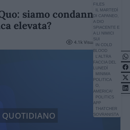
FILES
IL MARTEDÌ
 Quo: siamo condannati a
DI CAPANEO,
ica elevata?
A DIO
SPIACENTE E
A LI NIMICI
SUI
4.1k
Visualizzazioni
IN COLD
BLOOD
L’ALTRA
FACCIA DEL
LUNEDÌ
MINIMA
POLITICA
O,
AMERICA!
POLITICS
APP
THATCHER
/ QUOTIDIANO
SOVRANISTA