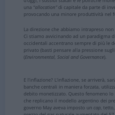
d’oggi, i sussidi statali e le politiche mon
una
“allocation”
di capitale da parte di inve
provocando una minore produttività nel f
La direzione che abbiamo intrapreso non è
Ci stiamo avvicinando ad un paradigma di
occidentali accentrano sempre di più le 
privato (basti pensare alla pressione sugli 
(
Environmental, Social and Governance
).
E l’inflazione? L’inflazione, se arriverà, s
banche centrali in maniera forzata, utili
debito monetizzato. Questo fenomeno lo p
che replicano il modello argentino dei pre
governo May aveva imposto un
cap
, tetto
prezzo del gas naturale aumentato del 57 