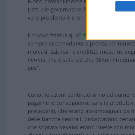
Molto probabilmente Powell non verrà con
L’attuale governatore è un repubblicano s
vero problema è che non è abbastanza
do
Il nuovo “status quo” monetario è di tassi 
sempre accomodante e pronta ad immettere
mercati, azionari e creditizi, mostrino se
normal
, ma è solo ciò che Milton Friedman
quo
“.
Certo, le azioni continueranno ad aument
pagarne le conseguenze sarà la produttivit
precedenti, che erano accompagnati da mov
delle banche centrali, provocavano certam
che sopravvivevano erano quelle con model