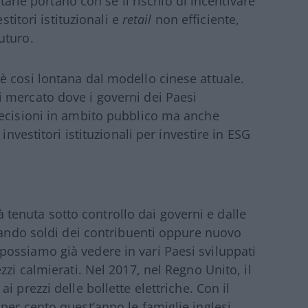
etarie portano con sé il rischio di incentivare
stitori istituzionali e
retail
non efficiente,
uturo.
 cosi lontana dal modello cinese attuale.
 mercato dove i governi dei Paesi
decisioni in ambito pubblico ma anche
investitori istituzionali per investire in ESG
arà tenuta sotto controllo dai governi e dalle
zzando soldi dei contribuenti oppure nuovo
ossiamo già vedere in vari Paesi sviluppati
zzi calmierati. Nel 2017, nel Regno Unito, il
, ai prezzi delle bollette elettriche. Con il
per cento quest’anno le famiglie inglesi