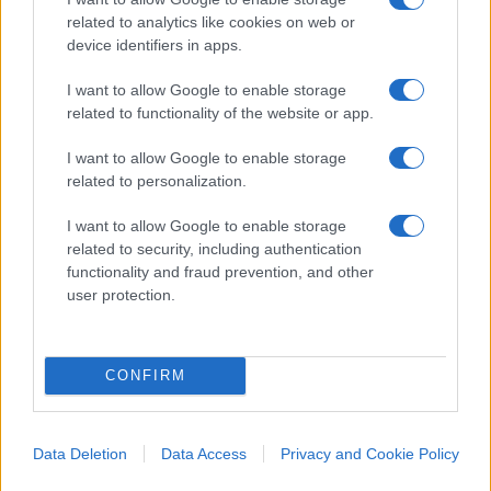
membri Ue. È uno dei pochi Paesi europei ad aver
related to analytics like cookies on web or
adottato un sistema di tassazione proporzionale e
device identifiers in apps.
non progressivo, con un’infrastruttura economica
I want to allow Google to enable storage
quasi interamente in mani private, un tasso di
related to functionality of the website or app.
corruzione tra i più bassi e una facilità disarmante
I want to allow Google to enable storage
con la quale si possono intraprendere attività
related to personalization.
imprenditoriali e attirare aziende straniere.
I want to allow Google to enable storage
related to security, including authentication
functionality and fraud prevention, and other
L’attuale aliquota sui redditi e sulle imprese è
user protection.
una
flat tax
del 20 per cento, per un
overall tax
burden
del 33.1 per cento (contro il 42.5 per cento
dell’Italia). Il sistema proporzionale, denigrato da
CONFIRM
gran parte della vulgata comune, è molto più
equo di quello progressivo e favorisce una
Data Deletion
Data Access
Privacy and Cookie Policy
maggior crescita. Ognuno paga la stessa