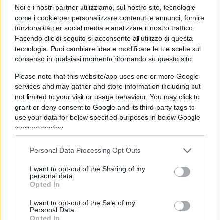
Noi e i nostri partner utilizziamo, sul nostro sito, tecnologie
come i cookie per personalizzare contenuti e annunci, fornire
funzionalità per social media e analizzare il nostro traffico.
Facendo clic di seguito si acconsente all'utilizzo di questa
Come molti altri Stati tramortiti da decenni di
tecnologia. Puoi cambiare idea e modificare le tue scelte sul
comunismo, l’Estonia desiderava entrare a tutti gli
consenso in qualsiasi momento ritornando su questo sito
effetti nell’universo occidentale: nel 2004 diventò
Please note that this website/app uses one or more Google
infatti membro Ue e Nato. Trent’anni fa, pochi
services and may gather and store information including but
avrebbero immaginato che una delle terre più
not limited to your visit or usage behaviour. You may click to
thatcheriane al di fuori del Regno Unito sarebbe
grant or deny consent to Google and its third-party tags to
use your data for below specified purposes in below Google
stata una nazione dell’Est europeo. L’influenza
consent section.
della Signora di ferro su quei Paesi è stata infatti
fortissima. E a dire il vero è molto comprensibile,
Personal Data Processing Opt Outs
data la condizione nella quale realtà orientali
I want to opt-out of the Sharing of my
come l’Estonia si sono trovate per molto tempo.
personal data.
Opted In
La Thatcher era, con Reagan, colei che aveva
contribuito al processo di liberazione di quei
I want to opt-out of the Sale of my
Personal Data.
territori dal peso opprimente dell’orso sovietico.
Opted In