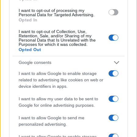
I want to opt-out of processing my
Personal Data for Targeted Advertising.
Opted In
Il momento di transizione che ha condotto
l’Estonia verso il libero mercato è stato
I want to opt-out of Collection, Use,
Retention, Sale, and/or Sharing of my
drammatico, come del resto in gran parte dei
Personal Data that Is Unrelated with the
Purposes for which it was collected.
Paesi limitrofi. Ma nel giro di qualche anno, grazie
Opted Out
a riforme lungimiranti, cominciò una fase di
Google consents
espansione economica
strabiliante
I want to allow Google to enable storage
related to advertising like cookies on web or
device identifiers in apps.
Attualmente, l’Estonia si trova al settimo posto
nella classifica mondiale della libertà economica
I want to allow my user data to be sent to
Google for online advertising purposes.
(
2022 Index of Economic Freedom
), alla luce di una
performance migliore di Regno Unito, Stati Uniti e
I want to allow Google to send me
Paesi scandinavi. Nella stessa classifica, risulta
personalized advertising.
quarta tra le nazioni del continente e terza fra i
I want to allow Google to enable storage