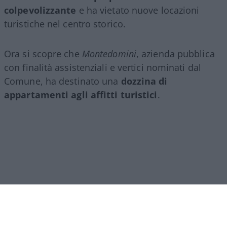
colpevolizzante
e ha vietato nuove locazioni
turistiche nel centro storico.
Ora si scopre che
Montedomini
, azienda pubblica
con finalità assistenziali e vertici nominati dal
Comune, ha destinato una
dozzina di
appartamenti agli affitti turistici
.