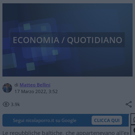
ECONOMIA / QUOTIDIANO
di
Matteo Bellini
17 Marzo 2022, 3:52
3.9k
Segui nicolaporro.it su Google
CLICCA QUI
Le repubbliche baltiche, che appartenevano all’ex