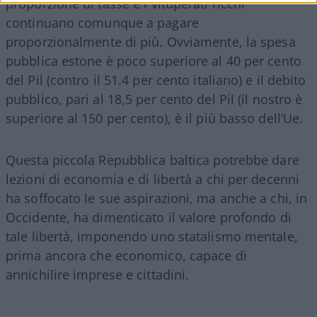
proporzione di tasse e i vituperati ricchi
continuano comunque a pagare
proporzionalmente di più. Ovviamente,
la spesa
pubblica estone è poco superiore al 40 per cento
del Pil (contro il 51.4 per cento italiano) e il debito
pubblico, pari al 18,5 per cento del Pil (il nostro è
superiore al 150 per cento), è il più basso dell’Ue.
Questa piccola Repubblica baltica potrebbe dare
lezioni di economia e di libertà a chi per decenni
ha soffocato le sue aspirazioni, ma anche a chi, in
Occidente, ha dimenticato il valore profondo di
tale libertà, imponendo uno statalismo mentale,
prima ancora che economico, capace di
annichilire imprese e cittadini.