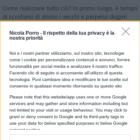
Come realizzare tutto ciò? In primo luogo, è tempo
di scrollarsi di dosso i vecchi e perpetui dogmi
keynesiani secondo cui si può risolvere tutto con
un pizzico di spesa pubblica in più, distribuendo
Nicola Porro -
Il rispetto della tua privacy è la
nostra priorità
un po’ di deficit qua e là come se si stesse usando
la bacchetta della fata turchina: tralasciando le
Noi e i nostri partner utilizziamo, sul nostro sito, tecnologie
discussioni sul debito, dovrebbe essere lampante
come i cookie per personalizzare contenuti e annunci, fornire
a tutti quanto l’amministrazione statale sia
funzionalità per social media e analizzare il nostro traffico.
Facendo clic di seguito si acconsente all'utilizzo di questa
inefficiente e non trasparente nel gestire i soldi
tecnologia. Puoi cambiare idea e modificare le tue scelte sul
dei contribuenti (di tutti noi!). I tristissimi casi
consenso in qualsiasi momento ritornando su questo sito
delle forniture dai costi triplicati alle ASL, della
Please note that this website/app uses one or more Google
pessima gestione del personale tecnico-
services and may gather and store information including but
amministrativo e, al contempo, dei ricercatori
not limited to your visit or usage behaviour. You may click to
d’eccellenza sottopagati sono solo gocce nel mare
grant or deny consent to Google and its third-party tags to
use your data for below specified purposes in below Google
dello spreco quotidiano. In secondo luogo,
consent section.
bisogna abbandonare anche l’associazione