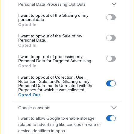
automatica per cui privato = sistema americano, il
Personal Data Processing Opt Outs
quale purtroppo è caratterizzato da un’eccessiva
I want to opt-out of the Sharing of my
presenza delle corporazioni e del sistema
personal data.
Opted In
federale/burocratico.
I want to opt-out of the Sale of my
Personal Data.
Detto ciò, le parole chiave sono due: la prima è
Opted In
liberalizzazione, la quale differisce profondamente
I want to opt-out of processing my
dalla privatizzazione. Liberalizzare non esclude né
Personal Data for Targeted Advertising.
Opted In
il settore privato né quello pubblico, ma tenta di
sviluppare un ambiente in cui entrambi i sistemi
I want to opt-out of Collection, Use,
Retention, Sale, and/or Sharing of my
possano coesistere e lavorare assieme nel
Personal Data that Is Unrelated with the
Purposes for which it was collected.
migliore dei modi possibili. La seconda parola
Opted Out
magica è competizione: mettendo le due realtà “in
Google consents
gara”, ne risulta una gestione dei fondi molto più
diligente e mirata con un’offerta dei servizi
I want to allow Google to enable storage
migliore. Gradualmente, l’Italia potrebbe
related to advertising like cookies on web or
device identifiers in apps.
elaborare un apparato ibrido sulla falsariga di