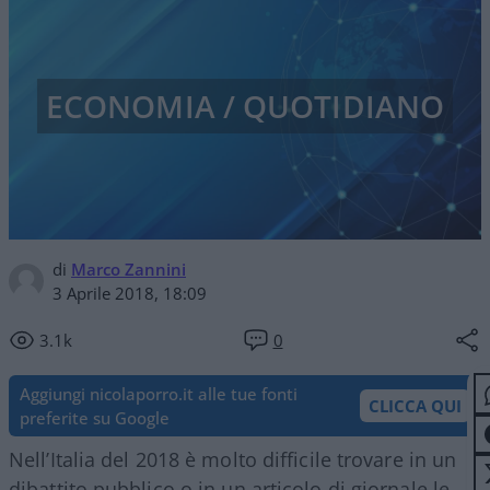
ECONOMIA / QUOTIDIANO
di
Marco Zannini
3 Aprile 2018, 18:09
3.1k
0
Aggiungi nicolaporro.it alle tue fonti
CLICCA QUI
preferite su Google
Nell’Italia del 2018 è molto difficile trovare in un
dibattito pubblico o in un articolo di giornale le