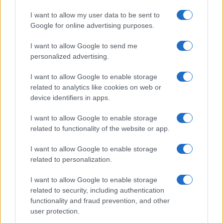
quello olandese. Per esempio, i cittadini
I want to allow my user data to be sent to
potrebbero stipulare assicurazioni private – in
Google for online advertising purposes.
un’ottica di libero mercato – a fronte di una
I want to allow Google to send me
importante diminuzione delle tasse (tanto per fare
personalized advertising.
un esempio, tre quarti dei tributi ordinari che
I want to allow Google to enable storage
sarebbero destinati al SSN). Col pagamento di una
related to analytics like cookies on web or
franchigia annuale straordinaria di poche
device identifiers in apps.
centinaia di euro, si potrebbero coprire le
I want to allow Google to enable storage
prestazioni non convenzionate. I player privati,
related to functionality of the website or app.
essendo motivati dal profitto, troverebbero
incentivo nell’offrire il miglior servizio possibile al
I want to allow Google to enable storage
miglior prezzo per attrarre maggiore clientela. I
related to personalization.
conti dello Stato ne gioverebbero in grandissima
I want to allow Google to enable storage
misura, poiché verrebbe meno una grandissima
related to security, including authentication
fetta dei costi che gravano sulla spesa pubblica.
functionality and fraud prevention, and other
user protection.