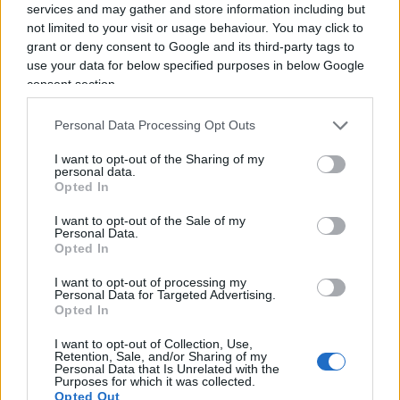
services and may gather and store information including but
suggerimenti alle
rigide imposizioni
.
not limited to your visit or usage behaviour. You may click to
grant or deny consent to Google and its third-party tags to
La censura sui social
use your data for below specified purposes in below Google
consent section.
Anche perché le ultime rivelazioni giornalistiche,
Personal Data Processing Opt Outs
rimbalzate dagli Stati Uniti, circa l’influenza
esercitata dalla Casa Bianca sui principali
social
I want to opt-out of the Sharing of my
personal data.
network
per
controllare le informazioni
Opted In
sanitarie
condivise dagli utenti, lasciano
I want to opt-out of the Sale of my
piuttosto sbigottiti.
Personal Data.
Opted In
I want to opt-out of processing my
Personal Data for Targeted Advertising.
L’inghippo è che tra i post che sarebbe stati
Opted In
oscurati vi erano anche quelli che presentavano
I want to opt-out of Collection, Use,
Retention, Sale, and/or Sharing of my
contenuti veritieri
ma che potevano avere un
Personal Data that Is Unrelated with the
effetto “
sensazionalistico, allarmistico o scioccante
”.
Purposes for which it was collected.
Opted Out