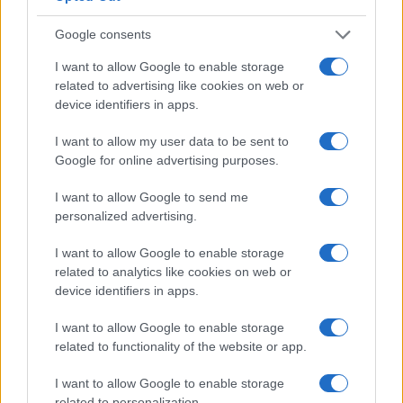
Oppure, in poche parole, andavano
a smentire i
dogmi pandemici
cari ai progressisti americani e
Google consents
scoraggiavano la massiccia campagna di
I want to allow Google to enable storage
immunizzazione.
related to advertising like cookies on web or
device identifiers in apps.
D’altronde, i casi di utenti “sanzionati” nell’ultimo
I want to allow my user data to be sent to
triennio si sprecano. Tra di loro non figurano solo
Google for online advertising purposes.
dei pericolosi complottisti ma pure persone che
I want to allow Google to send me
hanno veicolato
notizie scientificamente
personalized advertising.
ineccepibili
.
I want to allow Google to enable storage
related to analytics like cookies on web or
Colpiti i non allineati
device identifiers in apps.
I want to allow Google to enable storage
related to functionality of the website or app.
In pratica, si sarebbe limitata la libertà
d’espressione di tutti gli internauti dubbiosi, critici
I want to allow Google to enable storage
o, comunque,
non allineati
alla cattedrale
related to personalization.