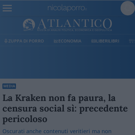
ECONOMIA
LIBERILIBRI
SHOP
SOSTIENICI
MEDIA
La Kraken non fa paura, la
censura social sì: precedente
pericoloso
Oscurati anche contenuti veritieri ma non