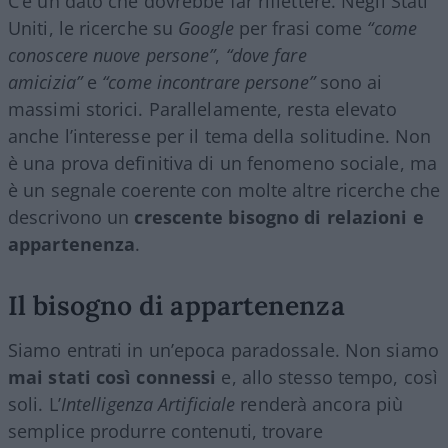
C’è un dato che dovrebbe far riflettere. Negli Stati
Uniti, le ricerche su
Google
per frasi come
“come
conoscere nuove persone”
,
“dove fare
amicizia”
e
“come incontrare persone”
sono ai
massimi storici. Parallelamente, resta elevato
anche l’interesse per il tema della solitudine. Non
è una prova definitiva di un fenomeno sociale, ma
è un segnale coerente con molte altre ricerche che
descrivono un
crescente bisogno di relazioni e
appartenenza
.
Il bisogno di appartenenza
Siamo entrati in un’epoca paradossale. Non siamo
mai stati così connessi
e, allo stesso tempo, così
soli. L’
Intelligenza Artificiale
renderà ancora più
semplice produrre contenuti, trovare