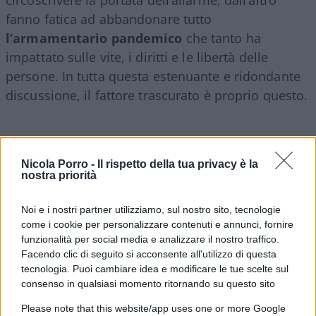
fanno fatica ad abbandonare tutto
l’armamentario pandemico
che tanto ha
impattato sulle vite, i diritti e le libertà delle
persone. In tutta questa estenuante e ridondante
discussione, il fattore trascurato è proprio questo.
Perciò, appare paradossale pure la presa di
Nicola Porro -
Il rispetto della tua privacy è la
posizione di
Catherine Smallwood
, responsabile
nostra priorità
Oms per le emergenze in Europa, la quale ha
Noi e i nostri partner utilizziamo, sul nostro sito, tecnologie
sentenziato che “
i passeggeri dovrebbero indossare
come i cookie per personalizzare contenuti e annunci, fornire
le mascherine in ambienti ad alto rischio come i
funzionalità per social media e analizzare il nostro traffico.
lunghi voli aerei
”. Per ora, si tratta di una
Facendo clic di seguito si acconsente all'utilizzo di questa
tecnologia. Puoi cambiare idea e modificare le tue scelte sul
raccomandazione rivolta
urbi et orbi
a tutti
consenso in qualsiasi momento ritornando su questo sito
viaggiatori in giro per il globo ma sappiamo bene
che, in materia sanitaria, si passa ben presto dai
Please note that this website/app uses one or more Google