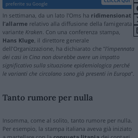
CLICCA QUI
preferite su Google
In settimana, da un lato l’Oms ha
ridimensionato
l’allarme
relativo alla diffusione della famigerata
variante
Kraken
. Con una conferenza stampa,
Hans Kluge
, il direttore generale
dell’Organizzazione, ha dichiarato che “
l’impennata
dei casi in Cina non dovrebbe avere un impatto
significativo sulla situazione epidemiologica perché
le varianti che circolano sono già presenti in Europa
”.
Tanto rumore per nulla
Insomma, come al solito, tanto rumore per nulla.
Per esempio, la stampa italiana aveva già iniziato
a martellare con la
consueta litania
dei contagi