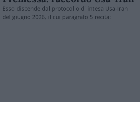
Esso discende dal protocollo di intesa Usa-Iran
del giugno 2026, il cui paragrafo 5 recita:
[5.1.] “Con la firma del presente Memorandum
d’Intesa, la Repubblica Islamica dell’Iran
prenderà
le disposizioni necessarie
[
will make