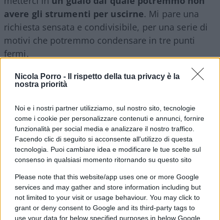
metterci in
un guaio dal quale potremmo non
avere gli strumenti per uscirne
. Mi pare una
richiesta sensata e condivisibile, per una serie di
motivi che potremmo condensare in tre punti
fermi.
Nicola Porro -
Il rispetto della tua privacy è la
Diffusione e credibilità
nostra priorità
Noi e i nostri partner utilizziamo, sul nostro sito, tecnologie
come i cookie per personalizzare contenuti e annunci, fornire
Primo
. La ricerca scientifica è internazionalmente
funzionalità per social media e analizzare il nostro traffico.
e storicamente regolata da schemi assai poco
Facendo clic di seguito si acconsente all'utilizzo di questa
flessibili, che nel corso della storia sono stati
tecnologia. Puoi cambiare idea e modificare le tue scelte sul
elaborati e condivisi nel metodo onde
evitare che
consenso in qualsiasi momento ritornando su questo sito
chiunque possa fare danno
alla
Please note that this website/app uses one or more Google
società basandosi sul proprio consenso personale
services and may gather and store information including but
not limited to your visit or usage behaviour. You may click to
(oggi più che mai quasi esclusivamente
grant or deny consent to Google and its third-party tags to
mediatico), oppure sulla mancata
use your data for below specified purposes in below Google