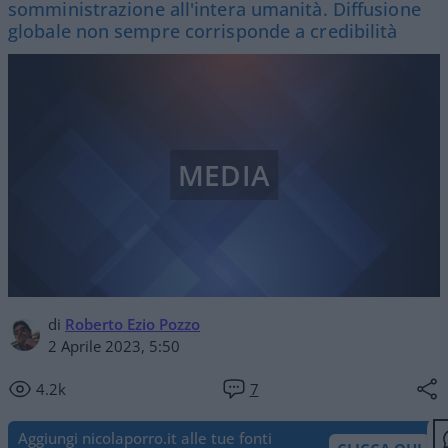
somministrazione all'intera umanità. Diffusione
globale non sempre corrisponde a credibilità
MEDIA
di
Roberto Ezio Pozzo
2 Aprile 2023, 5:50
4.2k
7
Aggiungi nicolaporro.it alle tue fonti