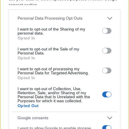
sperimentazione preventiva ed effettuata con
consent section.
regole (per citarne una sola, quella del
doppio
cieco
) che nei secoli hanno dimostrato la loro
Personal Data Processing Opt Outs
efficacia.
I want to opt-out of the Sharing of my
personal data.
Opted In
Accade, al contrario, che in questo giovane e
I want to opt-out of the Sale of my
sufficientemente sciagurato terzo millennio, ogni
Personal Data.
Opted In
cosa che sia veicolata da internet assume
apoditticamente criteri di credibilità ed
I want to opt-out of processing my
Personal Data for Targeted Advertising.
autorità
che magari non possiede o non merita.
Opted In
Potremmo fare centinaia di esempi, che
I want to opt-out of Collection, Use,
preferisco lasciare al lettore, e su questo,
Retention, Sale, and/or Sharing of my
Personal Data that Is Unrelated with the
tagliando corto, non ci piove.
Purposes for which it was collected.
Opted Out
Google consents
Troppe scemenze legate ad internet vengono
I want to allow Google to enable storage