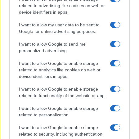
trattate come serie
soltanto perché diffuse
related to advertising like cookies on web or
capillarmente
come mai prima d’oggi fosse
device identifiers in apps.
possibile fare. Diffusione globale non corrisponde
I want to allow my user data to be sent to
necessariamente a credibilità, sia ben chiaro.
Google for online advertising purposes.
I want to allow Google to send me
La lezione dei vaccini anti-
Covid
personalized advertising.
Secondo
. A favore di una richiesta di rallentare la
I want to allow Google to enable storage
folle corsa verso l’assoluta IA milita una
related to analytics like cookies on web or
device identifiers in apps.
considerazione che ci proviene da una lezione che
sembra proprio non abbiamo imparato, seppure
I want to allow Google to enable storage
pochissimo tempo fa e sulla nostra pelle
.
related to functionality of the website or app.
I want to allow Google to enable storage
Quale che sia la posizione individuale di ciascuno
related to personalization.
sulla pandemia da
Covid-19
, non possiamo negare
I want to allow Google to enable storage
che il nocciolo della
vexata quaestio
stia proprio
related to security, including authentication
nella domanda se la sperimentazione dei vaccini