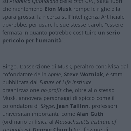
su
Atlantico Quotidiano
delle
chat GPT
, salta fuori
che nientemeno
Elon Musk
rompe le righe e la
spara grossa: la ricerca sull’Intelligenza Artificiale
dovrebbe, per usare le sue stesse parole “essere
fermata in quanto potrebbe costituire
un serio
pericolo per l’umanità
”.
Bingo. L’asserzione di Musk, peraltro condivisa dal
cofondatore della
Apple
,
Steve Wozniak
, è stata
pubblicata dal
Future of Life Institute
,
organizzazione
no-profit
che, oltre allo stesso
Musk, annovera personaggi di spicco come il
cofondatore di
Skype
,
Jaan Tallinn
, professori
universitari importanti, come
Alan Guth
(ordinario di fisica al
Massachusetts Institute of
Technology
),
George Church
(professore di