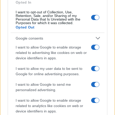
Opted In
cose e non su altre (come ben ricordiamo e con la
I want to opt-out of Collection, Use,
questione degli eticisti della IA
,
ndr
). E a
mentire
,
Retention, Sale, and/or Sharing of my
Personal Data that Is Unrelated with the
a volte, a non dirci ciò che i dati reali potrebbero
Purposes for which it was collected.
dirci.
Opted Out
Google consents
I want to allow Google to enable storage
TUCKER CARLSON: Ma come è possibile? Ha
related to advertising like cookies on web or
fondato lei quella società.
device identifiers in apps.
I want to allow my user data to be sent to
EM: Sì, è una cosa davvero ironica.
Google for online advertising purposes.
I want to allow Google to send me
Duopolio
Microsoft
e
Google
personalized advertising.
TC: Lei ha dato molto a quella società… cosa ha
I want to allow Google to enable storage
dato loro?
related to analytics like cookies on web or
device identifiers in apps.