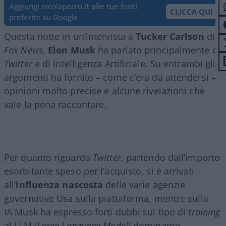
Aggiungi nicolaporro.it alle tue fonti
CLICCA QUI
preferite su Google
Questa notte in un’intervista a
Tucker Carlson
di
Fox News
,
Elon Musk
ha parlato principalmente di
Twitter
e di Intelligenza Artificiale. Su entrambi gli
argomenti ha fornito – come c’era da attendersi –
opinioni molto precise e alcune rivelazioni che
vale la pena raccontare.
Per quanto riguarda
Twitter
, partendo dall’importo
esorbitante speso per l’acquisto, si è arrivati
all’
influenza nascosta
delle varie agenzie
governative Usa sulla piattaforma, mentre sulla
IA Musk ha espresso forti dubbi sul tipo di
training
al LLM (
Large Language Model
) dominante –