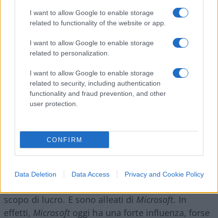
EM: Beh, gli ho dato il nome (
OpenAI
) e il
“concept”
I want to allow Google to enable storage
related to functionality of the website or app.
(l’obiettivo aziendale) (ma Musk evita di citare
l’ingente investimento iniziale fatto di tasca sua,
I want to allow Google to enable storage
ndr
). Ho tenuto numerose cene nella
Bay Area
con
related to personalization.
le principali personalità della IA. Ho aiutato ad
I want to allow Google to enable storage
assumere il team iniziale, compresa la persona
related to security, including authentication
senza di cui nulla (di quanto vediamo:
ChatGPT
,
functionality and fraud prevention, and other
ndr
) si sarebbe realizzato.
user protection.
E l’obiettivo, il
concept
, era essere
un
CONFIRM
contrappeso
, un’alternativa a
Google
. Ma poi mi
sono interessato ad altro. E il risultato è che ora
loro sono
“closed source”
(l’esatto opposto di
Data Deletion
Data Access
Privacy and Cookie Policy
“open”
,
ndr
) e sono diventati un’organizzazione a
scopo di lucro. E sono alleati di
Microsoft
. In
effetti,
Microsoft
oggi ha una forte influenza, forse