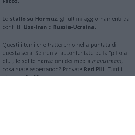
Facco
.
Lo
stallo su Hormuz
, gli ultimi aggiornamenti dai
conflitti
Usa-Iran
e
Russia-Ucraina
.
Questi i temi che tratteremo nella puntata di
questa sera. Se non vi accontentate della “pillola
blu”, le solite narrazioni dei media
mainstream
,
cosa state aspettando? Provate
Red Pill
. Tutti i
giovedì alle 23
su
NicolaPorro.it
,
Atlanticoquotidiano.it
e i rispettivi
canali
YouTube
:
@NicolaPorroZuppa
e
@atlanticoquotidiano
.
Democratici Usa sempre più