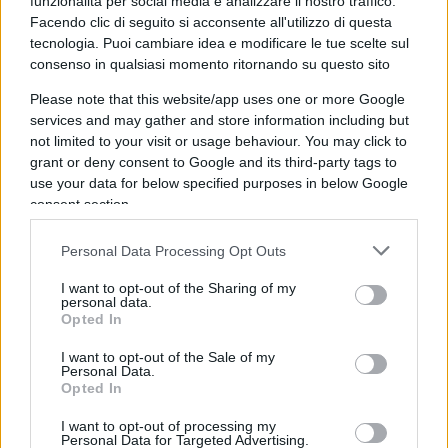
funzionalità per social media e analizzare il nostro traffico.
ndr
) e ho voluto lasciare la possibilità all’ex
Facendo clic di seguito si acconsente all'utilizzo di questa
tecnologia. Puoi cambiare idea e modificare le tue scelte sul
presidente di parlare: ma non ho votato Trump, alle
consenso in qualsiasi momento ritornando su questo sito
ultime elezioni
ho votato Biden
.
Please note that this website/app uses one or more Google
services and may gather and store information including but
not limited to your visit or usage behaviour. You may click to
grant or deny consent to Google and its third-party tags to
use your data for below specified purposes in below Google
AI addestrata a mentire
consent section.
Personal Data Processing Opt Outs
Ed ecco alcuni passaggi salienti dell’intervista
I want to opt-out of the Sharing of my
personal data.
sulla IA, che ovviamente intersecano in modo
Opted In
importante i discorsi sul
free speech
. Li riportiamo
I want to opt-out of the Sale of my
testualmente.
Personal Data.
Opted In
ELON MUSK: (Il problema di
Open AI
) è che hanno
I want to opt-out of processing my
Personal Data for Targeted Advertising.
addestrato
ChatGPT
per commentare su alcune