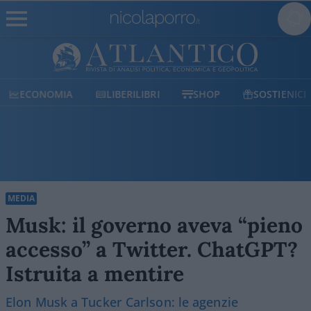
ECONOMIA
LIBERILIBRI
SHOP
SOSTIENICI
MEDIA
Musk: il governo aveva “pieno
accesso” a Twitter. ChatGPT?
Istruita a mentire
Elon Musk a Tucker Carlson: le agenzie