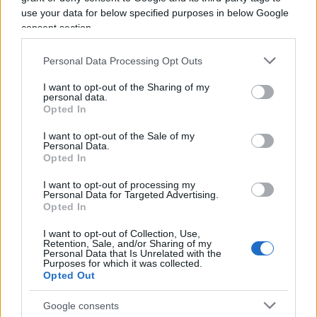
fondazione più importante e più influente di
use your data for below specified purposes in below Google
questa galassia europea è la britannica
Fabian
consent section.
Society
, nella quale D’Alema è di casa. La
Fabian
Personal Data Processing Opt Outs
prende il nome da Quinto Fabio Massimo, detto il
Temporeggiatore
. Il fabianesimo, difatti, fin dalla
I want to opt-out of the Sharing of my
personal data.
sua fondazione nel 1884, crede nella graduale
Opted In
evoluzione della società, tramite riforme che
I want to opt-out of the Sale of my
portino gradualmente appunto al socialismo, a
Personal Data.
differenza del marxismo che predica un
Opted In
cambiamento rivoluzionario. Ma sempre al
I want to opt-out of processing my
socialismo, al collettivismo essa mira. La
Fabian
è
Personal Data for Targeted Advertising.
Opted In
tendenzialmente contraria alla proprietà privata,
in particolar modo quella dei piccoli proprietari e
I want to opt-out of Collection, Use,
Retention, Sale, and/or Sharing of my
piccoli imprenditori.
Personal Data that Is Unrelated with the
Purposes for which it was collected.
Opted Out
Uno dei tanti fabiani illustri del passato è quel
Google consents
George Orwell, autore di
“1984”
, il romanzo su di