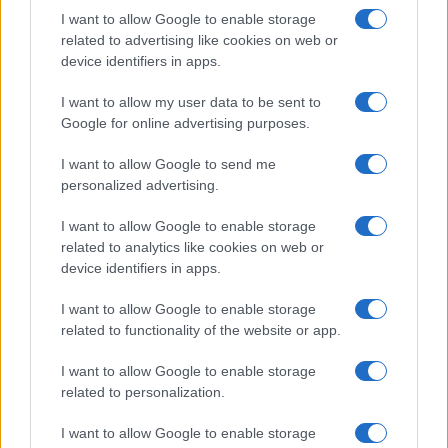
I want to allow Google to enable storage
un futuro distopico dell’umanità mai così vicino
related to advertising like cookies on web or
alla realtà come oggi. Tutti i massimi esponenti
device identifiers in apps.
del partito laburista inglese vengono dalla
Fabian
Society
. Quelli del passato e quelli del presente.
I want to allow my user data to be sent to
Google for online advertising purposes.
Tony Blair, Gordon Brown, Jeremy Corbin, l’attuale
leader dei laburisti Keir Starmer e la sua vice
I want to allow Google to send me
Angela Rayner, sono, o sono stati, tutti fabiani.
personalized advertising.
Starmer fa parte del comitato esecutivo della
I want to allow Google to enable storage
Fabian
e Sadiq Khan, sindaco laburista di Londra,
related to analytics like cookies on web or
ne è addirittura vicepresidente. A proposito di
device identifiers in apps.
Gordon Brown, ultimo premier laburista, Roberto
I want to allow Google to enable storage
Speranza si vanta del fatto che suo cugino Ken ne
related to functionality of the website or app.
è stato uno stretto collaboratore. Speranza è
I want to allow Google to enable storage
inglese da parte di madre. La
Fabian Society
è al
related to personalization.
tempo stesso fortemente elitaria e convintamente
collettivista, lo stesso John Maynard Keynes era
I want to allow Google to enable storage