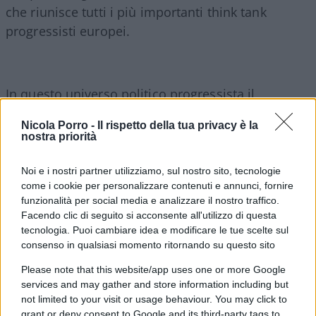
che riunisce tutti i più importanti think tank
progressisti europei.
In questo universo politico progressista il
lockdown
non è solo proposto come l’unico
Nicola Porro -
Il rispetto della tua privacy è la
rimedio al virus ma anche come una soluzione
nostra priorità
moralmente “giusta”. Cioè, l’osservanza cieca delle
misure restrittive è segno distintivo di civismo, di
Noi e i nostri partner utilizziamo, sul nostro sito, tecnologie
come i cookie per personalizzare contenuti e annunci, fornire
amore per gli altri, di superiorità morale (vecchio
funzionalità per social media e analizzare il nostro traffico.
difetto della sinistra di tutto il mondo). Chi
Facendo clic di seguito si acconsente all'utilizzo di questa
esprime dubbi o dissenso verso le misure
tecnologia. Puoi cambiare idea e modificare le tue scelte sul
liberticide è un incivile, un parvenu e, in fin dei
consenso in qualsiasi momento ritornando su questo sito
conti, un bieco fascista. Da questo punto di vista,
Please note that this website/app uses one or more Google
Speranza in Italia ha portato avanti questa
services and may gather and store information including but
not limited to your visit or usage behaviour. You may click to
impostazione con coerenza e determinazione. La
grant or deny consent to Google and its third-party tags to