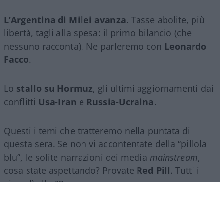
L’Argentina di Milei avanza
. Tasse abolite, più
libertà, tagli alla spesa: il primo bilancio (che
nessuno racconta). Ne parleremo con
Leonardo
Facco
.
Lo
stallo su Hormuz
, gli ultimi aggiornamenti dai
conflitti
Usa-Iran
e
Russia-Ucraina
.
Questi i temi che tratteremo nella puntata di
questa sera. Se non vi accontentate della “pillola
blu”, le solite narrazioni dei media
mainstream
,
cosa state aspettando? Provate
Red Pill
. Tutti i
giovedì alle 23
su
NicolaPorro.it
,
Atlanticoquotidiano.it
e i rispettivi
canali
YouTube
:
@NicolaPorroZuppa
e