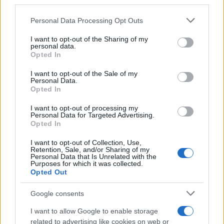
Personal Data Processing Opt Outs
I fatti raccontano invece che è molto probabile
I want to opt-out of the Sharing of my
una prossima indagine da parte della polizia
personal data.
perché la materia in questione riguarda la
Opted In
sicurezza nazionale. Il ruolo di Huawei nella
I want to opt-out of the Sale of my
Personal Data.
costruzione della rete 5G è stata infatti discussa al
Opted In
National Security Council
e da quegli ambienti
probabilmente proviene il personaggio che ha
I want to opt-out of processing my
Personal Data for Targeted Advertising.
fatto rotolare la testa di Williamson. Si tratta di Sir
Opted In
Mark Sedwill,
Cabinet Secretary
che ha condotto le
I want to opt-out of Collection, Use,
indagini interne all’indomani della pubblicazione
Retention, Sale, and/or Sharing of my
Personal Data that Is Unrelated with the
del
Telegraph
, chiedendo di poter visionare le
Purposes for which it was collected.
Opted Out
email spedite dagli ambienti governativi per
stanare la talpa – richiesta alla quale Williamson
Google consents
si è opposto, finendo di diritto sotto la lente di
I want to allow Google to enable storage
ingrandimento.
related to advertising like cookies on web or