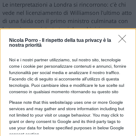
Le interpretazioni a Londra si rincorrono: c’è chi
vede nel licenziamento di Williamson l’ultimo atto
di una faida con il primo ministro culminata con
la tensione registrata tra i due ad inizio mese,
durante la riunione fiume del governo per
Nicola Porro -
Il rispetto della tua privacy è la
decidere cosa farne di Brexit, a pochi giorni dalla
nostra priorità
scadenza del secondo termine per approvare il
Noi e i nostri partner utilizziamo, sul nostro sito, tecnologie
Withdrawal Agreement
, già bocciato tre volte.
come i cookie per personalizzare contenuti e annunci, fornire
Anche in quell’occasione alcune rivelazioni
funzionalità per social media e analizzare il nostro traffico.
giunsero alla stampa nonostante il divieto
Facendo clic di seguito si acconsente all'utilizzo di questa
assoluto di comunicare con l’esterno, requisendo i
tecnologia. Puoi cambiare idea e modificare le tue scelte sul
consenso in qualsiasi momento ritornando su questo sito
cellulari dei presenti.
Remainer
, Williamson con il
trascorrere dei mesi e degli anni si è dimostrato
Please note that this website/app uses one or more Google
services and may gather and store information including but
propenso ad uscire dall’Ue anche in assenza di un
not limited to your visit or usage behaviour. You may click to
accordo, una mossa giudicata dai critici come un
grant or deny consent to Google and its third-party tags to
tentativo di garantirsi un appoggio tra i
use your data for below specified purposes in below Google
consent section.
backbenchers
euroscettici del partito.