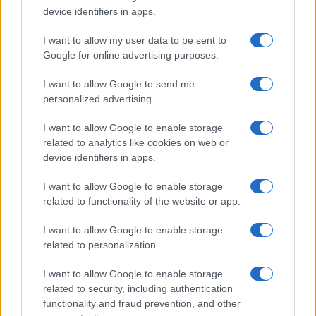
device identifiers in apps.
I want to allow my user data to be sent to
Sedwill è uno dei consiglieri più potenti del primo
Google for online advertising purposes.
ministro, con voce in capitolo ovviamente anche
I want to allow Google to send me
su Brexit, ma soprattutto in materia di sicurezza. I
personalized advertising.
contrasti tra i due sono stati diversi: all’inizio sul
modo con cui impiegare il miliardo aggiuntivo di
I want to allow Google to enable storage
related to analytics like cookies on web or
sterline nel bilancio del ministero, che Sedwill
device identifiers in apps.
avrebbe voluto fosse dedicato alla
cyber security
,
mentre Williamson ha optato per altre
I want to allow Google to enable storage
related to functionality of the website or app.
destinazioni; poi sugli stessi ambiti di competenza
tra il ministro e il funzionario, con il primo deciso
I want to allow Google to enable storage
a ridimensionare quella del
civil servant
ombra
related to personalization.
della May.
I want to allow Google to enable storage
related to security, including authentication
Se per il governo la questione è chiusa, in realtà i
functionality and fraud prevention, and other