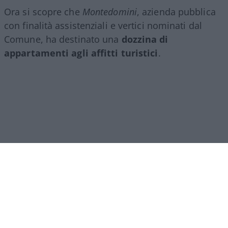
Ora si scopre che
Montedomini
, azienda pubblica
con finalità assistenziali e vertici nominati dal
Comune, ha destinato una
dozzina di
appartamenti agli affitti turistici
.
Ipocrisia comunale