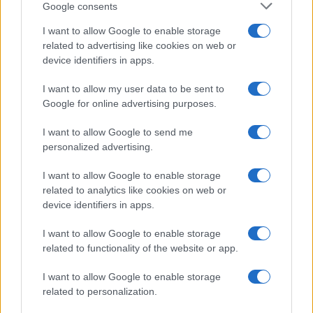
Google consents
I want to allow Google to enable storage
related to advertising like cookies on web or
device identifiers in apps.
I want to allow my user data to be sent to
Londra cambia approccio con
Google for online advertising purposes.
Pechino: la vera storia del 5G e del
rischio Huawei nel Regno Unito
I want to allow Google to send me
personalized advertising.
di
Daniele Meloni
I want to allow Google to enable storage
3.6k
5 Giugno 2020, 4:12
related to analytics like cookies on web or
device identifiers in apps.
I want to allow Google to enable storage
related to functionality of the website or app.
I want to allow Google to enable storage
related to personalization.
nicolaporro.it