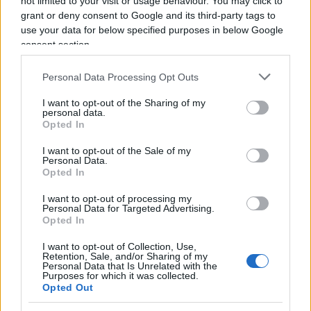
not limited to your visit or usage behaviour. You may click to
grant or deny consent to Google and its third-party tags to
use your data for below specified purposes in below Google
consent section.
“Solo Trump e Salvini possono fare
Personal Data Processing Opt Outs
da scudo alla cinesizzazione
I want to opt-out of the Sharing of my
dell’Occidente”. Parla DeAnna
personal data.
Opted In
Lorraine
I want to opt-out of the Sale of my
Personal Data.
di
Daniele Meloni
Opted In
3.6k
14 Luglio 2020, 4:09
I want to opt-out of processing my
Personal Data for Targeted Advertising.
Opted In
I want to opt-out of Collection, Use,
Retention, Sale, and/or Sharing of my
Personal Data that Is Unrelated with the
Purposes for which it was collected.
Opted Out
nicolaporro.it