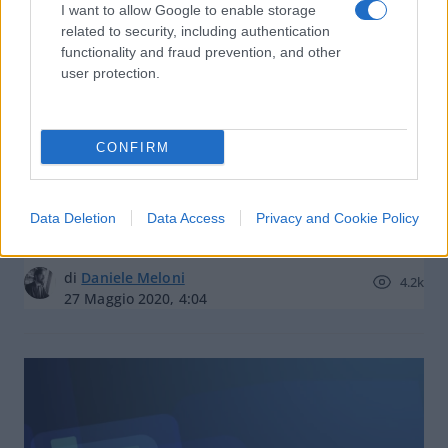
I want to allow Google to enable storage
related to security, including authentication
functionality and fraud prevention, and other
user protection.
Londra ci ripensa sul 5G di Huawei:
CONFIRM
in corso una revisione che potrebbe
preludere ad una clamorosa
esclusione dei cinesi
Data Deletion
Data Access
Privacy and Cookie Policy
di
Daniele Meloni
4.2k
27 Maggio 2020, 4:04