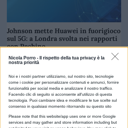
Johnson mette Huawei in fuorigioco
sul 5G: a Londra svolta nei rapporti
con Pechino
Nicola Porro -
Il rispetto della tua privacy è la
di
Daniele Meloni
nostra priorità
3.7k
15 Luglio 2020, 4:13
Noi e i nostri partner utilizziamo, sul nostro sito, tecnologie
come i cookie per personalizzare contenuti e annunci, fornire
funzionalità per social media e analizzare il nostro traffico.
Facendo clic di seguito si acconsente all'utilizzo di questa
tecnologia. Puoi cambiare idea e modificare le tue scelte sul
consenso in qualsiasi momento ritornando su questo sito
Please note that this website/app uses one or more Google
nicolaporro.it
services and may gather and store information including but