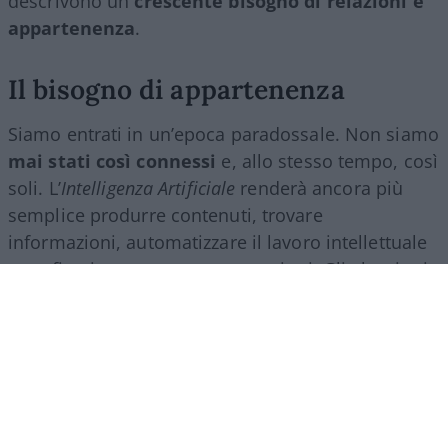
descrivono un
crescente bisogno di relazioni e
appartenenza
.
Il bisogno di appartenenza
Siamo entrati in un’epoca paradossale. Non siamo
mai stati così connessi
e, allo stesso tempo, così
soli. L’
Intelligenza Artificiale
renderà ancora più
semplice produrre contenuti, trovare
informazioni, automatizzare il lavoro intellettuale
e perfino intrattenere conversazioni. Gli algoritmi
ci accompagneranno in ogni momento della
giornata e lo schermo diventerà sempre più il
filtro attraverso cui guardiamo il mondo.