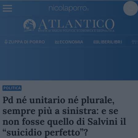
ECONOMIA
LIBERILIBRI
SHOP
SOSTIENICI
POLITICA
Pd né unitario né plurale,
sempre più a sinistra: e se
non fosse quello di Salvini il
“suicidio perfetto”?