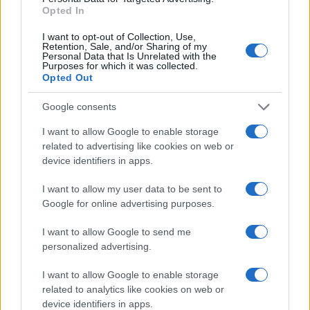
benissimo essere non gradito da un Paese
Opted In
tendenzialmente portato verso il centro-destra,
I want to opt-out of Collection, Use,
Retention, Sale, and/or Sharing of my
tanto che Berlusconi ha lucrato il beneficio
Personal Data that Is Unrelated with the
Purposes for which it was collected.
elettorale di un anti-comunismo non del tutto
Opted Out
archiviato; e Prodi ha vinto due volte in virtù di
una coalizione aperta sul centro, che poi, almeno
Google consents
una volta, l’avrebbe tradito proprio nella sua
I want to allow Google to enable storage
componente di sinistra.
related to advertising like cookies on web or
device identifiers in apps.
Zingaretti continua ostinatamente a ripetere la
I want to allow my user data to be sent to
sua giaculatoria di un Pd unitario, plurale, a
Google for online advertising purposes.
vocazione maggioritaria; ma questa non è più
I want to allow Google to send me
salvifica, tutt’al più scaramantica. Oggi come oggi,
personalized advertising.
a stare alla percezione testimoniata
I want to allow Google to enable storage
drammaticamente dalla differenza negativa sopra
related to analytics like cookies on web or
evidenziata, che ovviamente risente degli
device identifiers in apps.