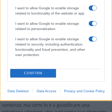
avvenimenti della settimana precedente, il Pd non
è più niente di tutto ciò. Non è più unitario, non
I want to allow Google to enable storage
related to functionality of the website or app.
solo per l’uscita di Renzi, ma per l’esistenza di
correnti bel strutturate e visibili; non è più plurale,
I want to allow Google to enable storage
perché non può essere definito di centro-sinistra,
related to personalization.
meno che meno, a vocazione maggioritaria, né di
I want to allow Google to enable storage
per sé né per la sua capacità di aggregazione,
related to security, including authentication
tanto che oggi sommandogli Sinistra, Verdi, Più
functionality and fraud prevention, and other
user protection.
Europa, raggiunge solo il 30,8 per cento. Il che
spiega perché il Pd stia contrabbandando la
riduzione del numero dei parlamentari con una
CONFIRM
legge elettorale nettamente proporzionale.
Data Deletion
Data Access
Privacy and Cookie Policy
Un sospetto non è sufficiente a motivare una
sentenza, ma certo lo è a giustificare una
istruttoria ulteriore, che avrà come suo elemento