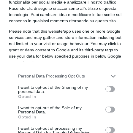
funzionalità per social media e analizzare il nostro traffico.
dovrebbe dare un principio di risposta, peraltro al
Facendo clic di seguito si acconsente all'utilizzo di questa
tecnologia. Puoi cambiare idea e modificare le tue scelte sul
momento avvolto in un denso e impenetrabile
consenso in qualsiasi momento ritornando su questo sito
fumo.
Please note that this website/app uses one or more Google
services and may gather and store information including but
not limited to your visit or usage behaviour. You may click to
Quel che c’è da mettere in conto è il netto
grant or deny consent to Google and its third-party tags to
use your data for below specified purposes in below Google
spostamento a sinistra del Pd, reso emblematico
consent section.
dall’uscita dal partito di Matteo Renzi, ma
consacrato a piene parole dallo stesso presidente
Personal Data Processing Opt Outs
del Consiglio, che, alla festa di Articolo uno, ha
I want to opt-out of the Sharing of my
svelato pubblicamente il suo originario
personal data.
Opted In
orientamento, da cristiano di sinistra, riportato
alla luce con una perfetta scelta di tempo, da abile
I want to opt-out of the Sale of my
Personal Data.
contorsionista quale si è rivelato, con l’ovvio
Opted In
plauso convergente di Massimo D’Alema e
I want to opt-out of processing my
Romano Prodi. Ora, questo spostamento può
Personal Data for Targeted Advertising.