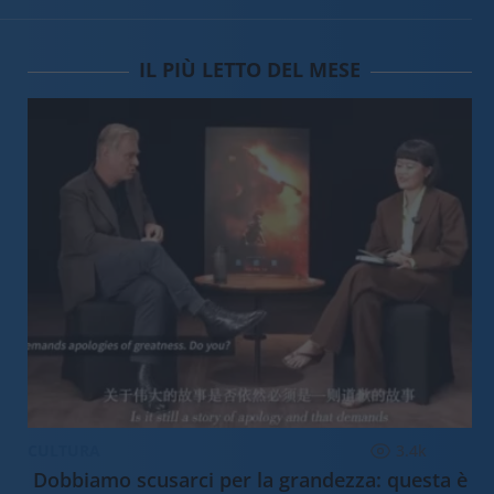
IL PIÙ LETTO DEL MESE
CULTURA
3.4k
Dobbiamo scusarci per la grandezza: questa è