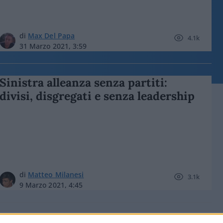
di
Max Del Papa
4.1k
31 Marzo 2021, 3:59
Sinistra alleanza senza partiti:
divisi, disgregati e senza leadership
di
Matteo Milanesi
3.1k
9 Marzo 2021, 4:45
Caduto Conte, Zingaretti braccato: