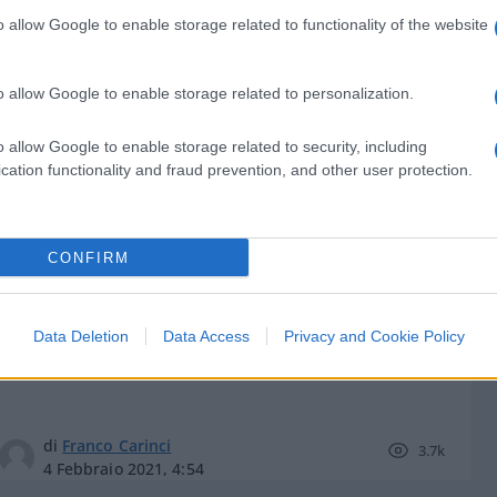
o allow Google to enable storage related to functionality of the website
o allow Google to enable storage related to personalization.
di
Franco Carinci
3.8k
o allow Google to enable storage related to security, including
6 Febbraio 2021, 4:56
cation functionality and fraud prevention, and other user protection.
Chi ha vinto e chi ha perso: la mano
CONFIRM
vincente di Renzi, gli errori di
Conte e Zingaretti
Data Deletion
Data Access
Privacy and Cookie Policy
di
Franco Carinci
3.7k
4 Febbraio 2021, 4:54