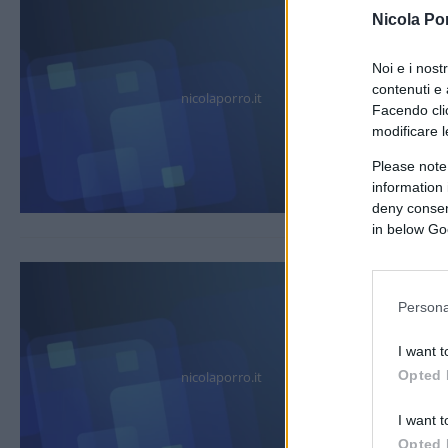
Nicola Po
Noi e i nost
contenuti e 
nicolaporro.it
Facendo clic
modificare l
Please note
information 
deny consent
in below Go
Persona
I want t
Opted 
nicolaporro.it
I want t
Opted 