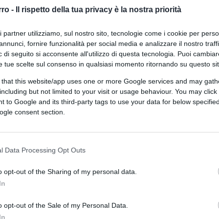
Pd tra una concorrenza a perdere e
rro -
Il rispetto della tua privacy è la nostra priorità
la rinuncia alla vocazione
ri partner utilizziamo, sul nostro sito, tecnologie come i cookie per pers
maggioritaria
annunci, fornire funzionalità per social media e analizzare il nostro traff
 di seguito si acconsente all'utilizzo di questa tecnologia. Puoi cambiar
e tue scelte sul consenso in qualsiasi momento ritornando su questo si
 that this website/app uses one or more Google services and may gath
di
Franco Carinci
3.6k
including but not limited to your visit or usage behaviour. You may click 
3 Marzo 2021, 4:57
 to Google and its third-party tags to use your data for below specifi
ogle consent section.
Un anno di Covid in Italia e i nemici
della libertà sono sempre gli stessi:
l Data Processing Opt Outs
il virus, la paura e gli ipocriti
o opt-out of the Sharing of my personal data.
In
o opt-out of the Sale of my Personal Data.
In