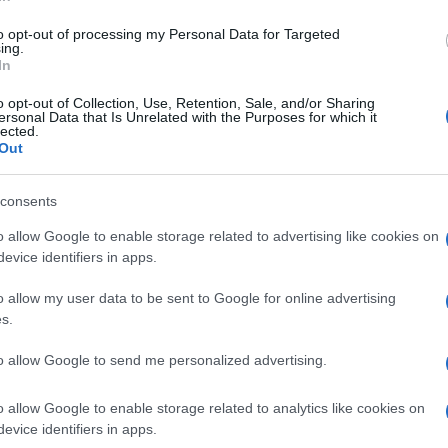
di
Matteo Milanesi
3.6k
22 Febbraio 2021, 4:57
to opt-out of processing my Personal Data for Targeted
ing.
In
Con il suo sì a Draghi, la Lega rovina
o opt-out of Collection, Use, Retention, Sale, and/or Sharing
ersonal Data that Is Unrelated with the Purposes for which it
i piani dei giallo-rossi
lected.
Out
consents
o allow Google to enable storage related to advertising like cookies on
evice identifiers in apps.
di
Matteo Milanesi
3.8k
o allow my user data to be sent to Google for online advertising
8 Febbraio 2021, 4:46
s.
to allow Google to send me personalized advertising.
I dolori dei giallo-rossi, che nel
Governo Draghi dovranno digerire
o allow Google to enable storage related to analytics like cookies on
evice identifiers in apps.
la coabitazione con Salvini