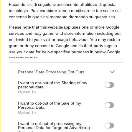
nel suo scenografico arrivederci, come leader non
Facendo clic di seguito si acconsente all'utilizzo di questa
tecnologia. Puoi cambiare idea e modificare le tue scelte sul
solo dei 5 Stelle, che si ripromette di farne il
consenso in qualsiasi momento ritornando su questo sito
primo partito del futuro Parlamento, ma anche
Please note that this website/app uses one or more Google
della coalizione, battezzata come l’
Alleanza per lo
services and may gather and store information including but
sviluppo sostenibile
.
not limited to your visit or usage behaviour. You may click to
grant or deny consent to Google and its third-party tags to
use your data for below specified purposes in below Google
consent section.
Solo che i 5 Stelle trovano indigesto l’uomo delle
banche, opponendogli la strenua difesa dei punti
Personal Data Processing Opt Outs
programmatici identitari, a cominciare dal reddito
I want to opt-out of the Sharing of my
di cittadinanza; e i 5 Stelle e il Pd non digeriscono
personal data.
Opted In
affatto la coabitazione non tanto con Berlusconi,
riabilitato come grande statista, secondo una
I want to opt-out of the Sale of my
Personal Data.
tecnica meno cruenta di quella
post mortem
della
Opted In
Russia sovietica, ma con la Lega. Tenere
I want to opt-out of processing my
compattato il centrosinistra – dove, però, evaso
Personal Data for Targeted Advertising.