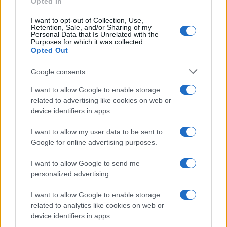
Opted In
Renzi, il centro dovrebbe essere rappresentato da
Tabacci non certo dai 5 Stelle – è un risultato
I want to opt-out of Collection, Use,
Retention, Sale, and/or Sharing of my
importante; ma il fatto è che il
trait-d’union
è stato
Personal Data that Is Unrelated with the
Purposes for which it was collected.
quello di un baluardo contro la schiuma dei
Opted Out
populisti, sovranisti, trumpiani, con una ben netta
delimitazione del perimetro di una maggioranza
Google consents
democratica, costituzionale, europeista.
I want to allow Google to enable storage
related to advertising like cookies on web or
device identifiers in apps.
Ora che, invece, con la benedizione dello stesso
Mattarella, cui certo il Pd che lo ha espresso non
I want to allow my user data to be sent to
può dire di no, tutti vengono chiamati al
Google for online advertising purposes.
salvataggio della Repubblica, senza alcuna
I want to allow Google to send me
distinzione fra santi e diavoli, dalle parti del
personalized advertising.
Nazareno si continua a parlare di una
I want to allow Google to enable storage
“maggioranza Ursula”, sperando che Salvini si
related to analytics like cookies on web or
chiami fuori; e, comunque, dando per ovvio che a
device identifiers in apps.
contare, non fosse che per la forza dei numeri,