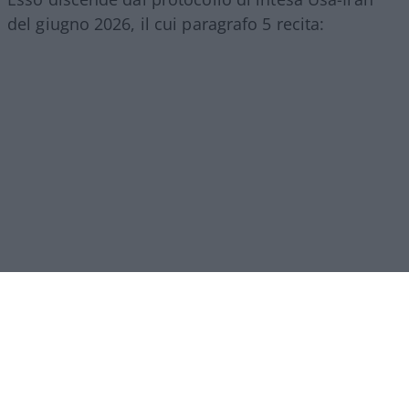
del giugno 2026, il cui paragrafo 5 recita:
[5.1.] “Con la firma del presente Memorandum
d’Intesa, la Repubblica Islamica dell’Iran
prenderà
le disposizioni necessarie
[
will make
arrangements
], facendo del proprio meglio, per