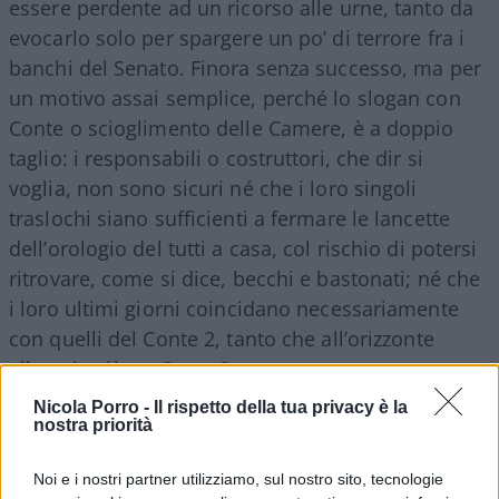
essere perdente ad un ricorso alle urne, tanto da
evocarlo solo per spargere un po’ di terrore fra i
banchi del Senato. Finora senza successo, ma per
un motivo assai semplice, perché lo slogan con
Conte o scioglimento delle Camere, è a doppio
taglio: i responsabili o costruttori, che dir si
voglia, non sono sicuri né che i loro singoli
traslochi siano sufficienti a fermare le lancette
dell’orologio del tutti a casa, col rischio di potersi
ritrovare, come si dice, becchi e bastonati; né che
i loro ultimi giorni coincidano necessariamente
con quelli del Conte 2, tanto che all’orizzonte
albeggia già un Conte 3.
Nicola Porro -
Il rispetto della tua privacy è la
nostra priorità
Quest’ultimo nella versione ormai corrente
Noi e i nostri partner utilizziamo, sul nostro sito, tecnologie
dovrebbe nascere dalle dimissioni dell’attuale