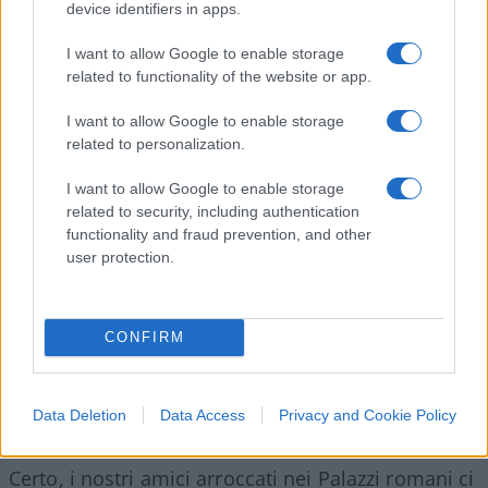
device identifiers in apps.
ad un Conte 3, tutta la sua
moral suasion
si
I want to allow Google to enable storage
esprimerebbe nel ricucire la previa alleanza. Qui
related to functionality of the website or app.
stava la reticenza di Conte ad una cosiddetta crisi
pilotata, non solo perché non sarebbe
I want to allow Google to enable storage
programmabile e prevedibile
in
toto
. Se tale da
related to personalization.
portare ad un reimbarco di Renzi nella
I want to allow Google to enable storage
maggioranza, significherebbe sia una sconfitta
related to security, including authentication
personale in quella sorta di mezzogiorno di fuoco
functionality and fraud prevention, and other
user protection.
cui stiamo assistendo; sia una rinnovata
restrizione della sua area di manovra come
detentore dei pieni poteri, in ragione di una
CONFIRM
spregiudicata forzatura della nostra carta
fondamentale.
Data Deletion
Data Access
Privacy and Cookie Policy
Certo, i nostri amici arroccati nei Palazzi romani ci