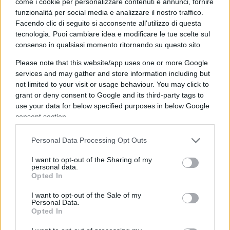
come i cookie per personalizzare contenuti e annunci, fornire
inquilino di Palazzo Chigi, presentate stamattina,
funzionalità per social media e analizzare il nostro traffico.
Facendo clic di seguito si acconsente all'utilizzo di questa
con un reincarico che dovrebbe uscire dal
tecnologia. Puoi cambiare idea e modificare le tue scelte sul
cappello di Mattarella. Il trucco c’è e si vede, anzi è
consenso in qualsiasi momento ritornando su questo sito
rivelato al pubblico esplicitamente, cioè di poter
Please note that this website/app uses one or more Google
ottenere domani quello cui si puntava oggi, un
services and may gather and store information including but
gruppo autonomo a Palazzo Madama sufficiente a
not limited to your visit or usage behaviour. You may click to
continuare la navigazione. Resta una domanda:
grant or deny consent to Google and its third-party tags to
use your data for below specified purposes in below Google
perché mai Mattarella dovrebbe far da sponda a
consent section.
una crisi cosiddetta “pilotata” sulla base della sola
promessa da parte di Conte di far tornare i conti
Personal Data Processing Opt Outs
là dove non tornavano prima, tanto di aver
I want to opt-out of the Sharing of my
prevenuto con le dimissioni una sicura sconfitta?
personal data.
Opted In
Certo, Conte gli direbbe che ha in mente un
discorso fenomenale, nel contenuto, si intende,
I want to opt-out of the Sale of my
Personal Data.
non nella forma, perché come oratore l’avvocato
Opted In
del popolo se la cava maluccio, un nuovo