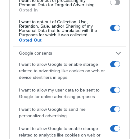
I want to opt-out of processing my
“aiutateci” più pressante e toccante, contando di
Personal Data for Targeted Advertising.
Opted In
riscaldare quel Senato che la volta scorsa era
rimasto un po’ freddo. Ma il sottinteso, che solo
I want to opt-out of Collection, Use,
Retention, Sale, and/or Sharing of my
un Matterella estremamente compiacente
Personal Data that Is Unrelated with the
Purposes for which it was collected.
potrebbe ritenere sufficiente, l’aver fatto provare
Opted Out
al Senato il brivido di essere scampato per poco al
suicidio, con una ultima possibilità di poterlo
Google consents
evitare; ma accompagnando quel brivido con un
I want to allow Google to enable storage
generoso reclutamento di ministri e
related to advertising like cookies on web or
device identifiers in apps.
sottosegretari, previo eventualmente un
allargamento dell’organico del Consiglio dei
I want to allow my user data to be sent to
Ministri, alimentato da posti e sottoposti agli
Google for online advertising purposes.
improvvisati bagnini di salvataggio.
I want to allow Google to send me
personalized advertising.
Non è detto che, presentate le dimissioni, le cose
I want to allow Google to enable storage
debbano andare così. Una volta che anche
Italia
related to analytics like cookies on web or
Viva
confidasse a Mattarella di essere disponibile