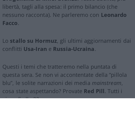
libertà, tagli alla spesa: il primo bilancio (che
nessuno racconta). Ne parleremo con
Leonardo
Facco
.
Lo
stallo su Hormuz
, gli ultimi aggiornamenti dai
conflitti
Usa-Iran
e
Russia-Ucraina
.
Questi i temi che tratteremo nella puntata di
questa sera. Se non vi accontentate della “pillola
blu”, le solite narrazioni dei media
mainstream
,
cosa state aspettando? Provate
Red Pill
. Tutti i
giovedì alle 23
su
NicolaPorro.it
,
Atlanticoquotidiano.it
e i rispettivi
canali
YouTube
:
@NicolaPorroZuppa
e
@atlanticoquotidiano
.