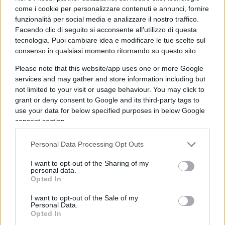
come i cookie per personalizzare contenuti e annunci, fornire
governo guidato da David Cameron favorevole al
funzionalità per social media e analizzare il nostro traffico.
Remain
. Ministro da diversi anni con incarichi
Facendo clic di seguito si acconsente all'utilizzo di questa
sempre maggiori – dalla cooperazione
tecnologia. Puoi cambiare idea e modificare le tue scelte sul
internazionale al lavoro – è stata una delle punte
consenso in qualsiasi momento ritornando su questo sito
di diamante della campagna
Vote Leave
e anche
Please note that this website/app uses one or more Google
una sostenitrice della campagna di Johnson per la
services and may gather and store information including but
not limited to your visit or usage behaviour. You may click to
leadership
del Partito conservatore.
grant or deny consent to Google and its third-party tags to
use your data for below specified purposes in below Google
Una conservatrice sia in tema di sicurezza che in
consent section.
tema di diritti civili dunque, poco incline al
Personal Data Processing Opt Outs
compromesso e dai metodi spicci. In economia
contribuì in prima persona alla scrittura di
I want to opt-out of the Sharing of my
personal data.
“Britannia Unchained”
, un libercolo del 2012 in cui
Opted In
faceva mostra di un credo thatcheriano in favore
I want to opt-out of the Sale of my
di meno tasse e meno stato. Per lei si prevede un
Personal Data.
Opted In
futuro ancora più in alto se manterrà fede alle