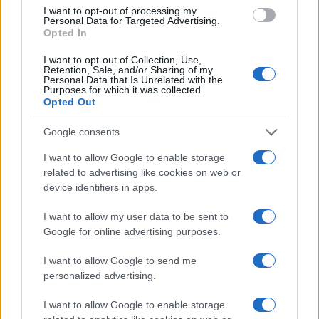
aspettative e alle sue ambizioni, anche se per il
I want to opt-out of processing my
Personal Data for Targeted Advertising.
momento non ci sono dubbi sulla sua fedeltà al
Opted In
governo che ha finalmente portato a termine la
I want to opt-out of Collection, Use,
Brexit dopo quasi 4 anni di
dither
, indugi.
Retention, Sale, and/or Sharing of my
Personal Data that Is Unrelated with the
Purposes for which it was collected.
Opted Out
Subito dopo le dimissioni di Sir Rutnam, si è
Google consents
scatenata la caccia al ministro, peraltro sostenuta
I want to allow Google to enable storage
pubblicamente dal premier. Laura Kuenssberg, il
related to advertising like cookies on web or
capo della redazione politica della
Bbc
, ha definito
device identifiers in apps.
il suo addio “irrituale”, puntando il dito più sui
I want to allow my user data to be sent to
metodi di Patel che non sull’improvvisa scelta del
Google for online advertising purposes.
Permanent Secretary
. Il
Guardian
le ha dedicato un
lungo articolo intitolato
“Chi è la vera Priti Patel?”
in
I want to allow Google to send me
personalized advertising.
cui si dice esplicitamente che a
Whitehall
la si
considera poco più che una strega, maleducata e
I want to allow Google to enable storage