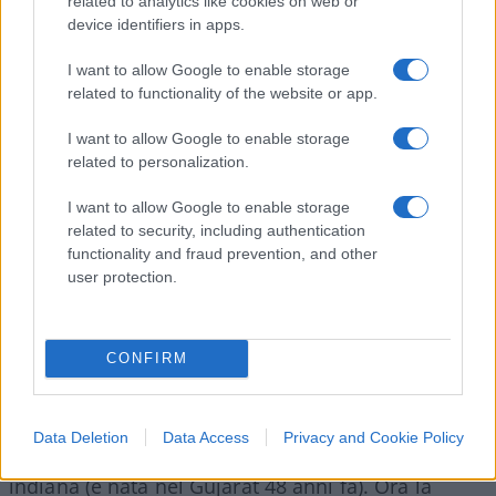
altezzosa. (La Commissione sull’Odio avrebbe
related to analytics like cookies on web or
device identifiers in apps.
tanto di cui occuparsi in Inghilterra…)
L’opposizione laburista si è scagliata contro di lei:
I want to allow Google to enable storage
secondo il
Labour
il governo
Tory
starebbe
related to functionality of the website or app.
mettendo in seria difficoltà il
Civil Service
e la sua
I want to allow Google to enable storage
proverbiale imparzialità (che tale, per la verità,
related to personalization.
non è mai stata).
I want to allow Google to enable storage
related to security, including authentication
La realtà è che Patel è criticata perché
functionality and fraud prevention, and other
nell’immaginario della sinistra
woke
non è la
user protection.
donna che ci si aspetta debba essere: non è
femminista, non è socialista, non usa in modo
CONFIRM
vittimistico il suo essere minoranza etnica BAME
(
Black Asian and Minority Ethnic
) per conquistare
posizioni di privilegio nel dibattito politico e porsi
Data Deletion
Data Access
Privacy and Cookie Policy
come inattaccabile per via della sua provenienza
indiana (è nata nel Gujarat 48 anni fa). Ora la