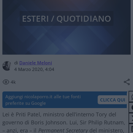
ESTERI / QUOTIDIANO
di
Daniele Meloni
4 Marzo 2020, 4:04
4k
Aggiungi nicolaporro.it alle tue fonti
CLICCA QUI
preferite su Google
Lei è Priti Patel, ministro dell’interno Tory del
governo di Boris Johnson. Lui, Sir Philip Rutnam, è
– anzi, era – il
Permanent Secretary
del ministero,