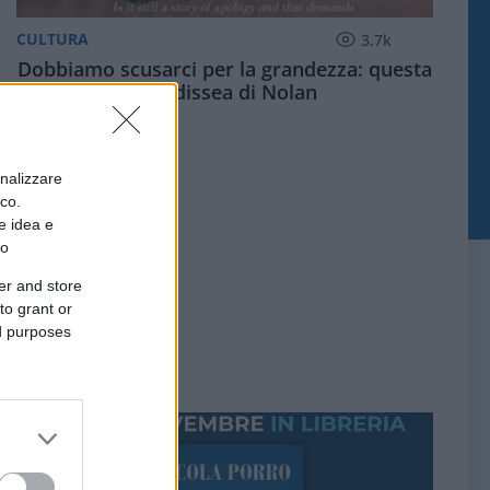
CULTURA
3.7k
Dobbiamo scusarci per la grandezza: questa
è l'Odissea di Nolan
onalizzare
ico.
e idea e
to
er and store
to grant or
ed purposes