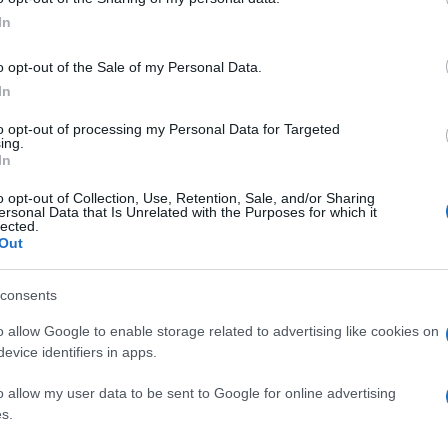
eU e Maie, il quale di fatto si risolve in un
In
le atteggiarsi a regista delle attività di
ià arrivati al “Giuseppe, stai sereno”.
o opt-out of the Sale of my Personal Data.
In
to opt-out of processing my Personal Data for Targeted
ing.
entemente stretti, la mozione di fiducia è
In
 minimo. Proprio
Italia Viva
, come
o opt-out of Collection, Use, Retention, Sale, and/or Sharing
ruppo di Forza Italia o altri moderati
ersonal Data that Is Unrelated with the Purposes for which it
 di allargare la maggioranza con cui tenere
lected.
Out
io da eventuali scossoni o ripensamenti di
tto di rafforzare il potere contrattuale del
consents
contano negli enti e nelle partecipate
o allow Google to enable storage related to advertising like cookies on
uirinale, in continuità con quanto avvenuto
evice identifiers in apps.
presidente del Consiglio.
o allow my user data to be sent to Google for online advertising
s.
d è un gioco di prestigio: il fatto di poter