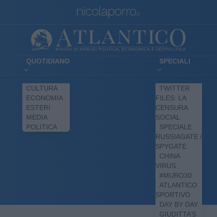
QUOTIDIANO
SPECIALI
CULTURA
TWITTER
ECONOMIA
FILES: LA
ESTERI
CENSURA
MEDIA
SOCIAL
POLITICA
SPECIALE
RUSSIAGATE /
SPYGATE
CHINA
VIRUS
#MURO30
ATLANTICO
SPORTIVO
DAY BY DAY
GIUDITTA’S