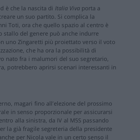
Pd è che la nascita di
Italia Viva
porta a
reare un suo partito. Si complica la
ni Toti, ora che quello spazio al centro è
 stallo del genere può anche indurre
n uno Zingaretti più proiettato verso il voto
zzazione, che ha ora la possibilità di
ivo nato fra i malumori del suo segretario,
, potrebbero aprirsi scenari interessanti in
verno, magari fino all’elezione del prossimo
rale in senso proporzionale per assicurarsi
ntro alla sinistra, da IV al M5S passando
r la già fragile segreteria della presidente
nche per Nicola vale in un certo senso il