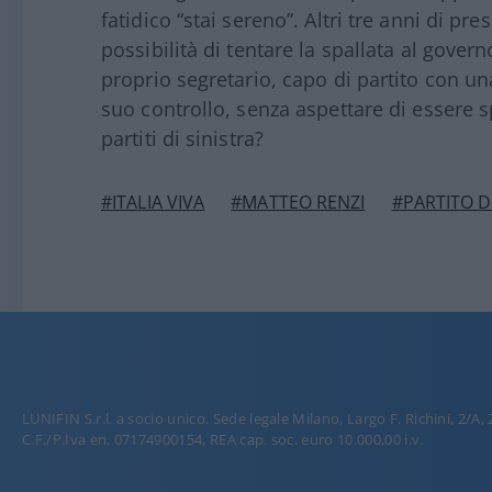
fatidico “stai sereno”. Altri tre anni di p
possibilità di tentare la spallata al gove
proprio segretario, capo di partito con un
suo controllo, senza aspettare di essere 
partiti di sinistra?
#ITALIA VIVA
#MATTEO RENZI
#PARTITO 
LUNIFIN S.r.l. a socio unico. Sede legale Milano, Largo F. Richini, 2/A,
C.F./P.Iva en. 07174900154, REA cap. soc. euro 10.000,00 i.v.