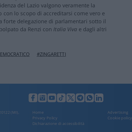
residenza del Lazio valgono veramente la
rno con lo scopo di accreditarsi come vero e
a forte delegazione di parlamentari sotto il
spolpato da Renzi con
Italia Viva
e dagli altri
DEMOCRATICO
#ZINGARETTI
 20122 (MI),
Home
Advertising
Privacy Policy
Cookie polic
Dichiarazione di accessibilità