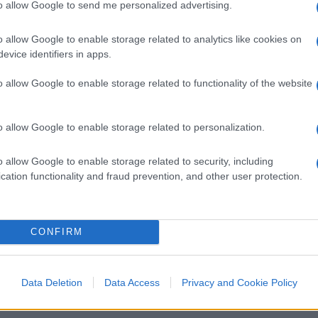
arlamentari Dem eletti sotto la sua
to allow Google to send me personalized advertising.
ruppo al Senato e altri renziani non hanno
Guerrini, Morani e altri), permette al
o allow Google to enable storage related to analytics like cookies on
evice identifiers in apps.
arpe: controllare due partiti, senza averne
anagliamento del suo vecchio segretario
o allow Google to enable storage related to functionality of the website
volontà di andare al voto, ad appoggiare il
potrà reggere una situazione del genere?
o allow Google to enable storage related to personalization.
o allow Google to enable storage related to security, including
cation functionality and fraud prevention, and other user protection.
 non è detto che abbia perso la guerra: pur
oni concilianti circa la fuoriuscita di Renzi
prio in questo scenario che può far valere il
CONFIRM
on più bipolare, ma tripolare: per rafforzare
 necessità di apportare discontinuità nel Pd
roprio ora che l’influenza renziana si
Data Deletion
Data Access
Privacy and Cookie Policy