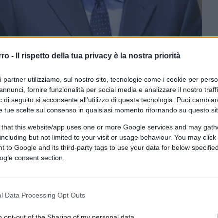
rro -
Il rispetto della tua privacy è la nostra priorità
ri partner utilizziamo, sul nostro sito, tecnologie come i cookie per pers
annunci, fornire funzionalità per social media e analizzare il nostro traff
 di seguito si acconsente all'utilizzo di questa tecnologia. Puoi cambiar
e tue scelte sul consenso in qualsiasi momento ritornando su questo si
CLICCA QUI
 that this website/app uses one or more Google services and may gath
including but not limited to your visit or usage behaviour. You may click 
iva
, nuovo partito guidato dall’ex segretario
 to Google and its third-party tags to use your data for below specifi
ttosto che figlio della coppia penta-piddina,
ogle consent section.
sembianze di quella suocera occhiuta,
i determinanti, pronta a intervenire nelle
ndere pieghe poco confacenti agli interessi
l Data Processing Opt Outs
 una riedizione del Pentapartito a sostegno
o opt-out of the Sharing of my personal data.