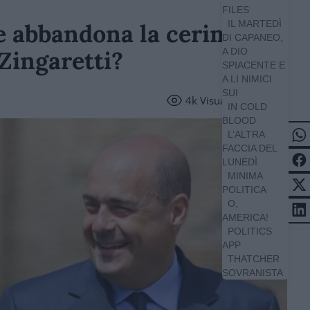
FILES
IL MARTEDÌ
e abbandona la cerimonia:
DI CAPANEO,
 Zingaretti?
A DIO
SPIACENTE E
A LI NIMICI
SUI
4k
Visualizzazioni
IN COLD
BLOOD
L’ALTRA
FACCIA DEL
LUNEDÌ
MINIMA
POLITICA
O,
AMERICA!
POLITICS
APP
THATCHER
SOVRANISTA