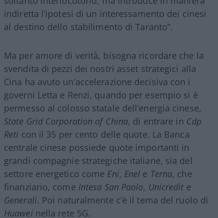
soltanto interlocutorio, ma introduce in maniera
indiretta l’ipotesi di un interessamento dei cinesi
al destino dello stabilimento di Taranto”.
Ma per amore di verità, bisogna ricordare che la
svendita di pezzi dei nostri asset strategici alla
Cina ha avuto un’accelerazione decisiva con i
governi Letta e Renzi, quando per esempio si è
permesso al colosso statale dell’energia cinese,
State Grid Corporation of China
, di entrare in
Cdp
Reti
con il 35 per cento delle quote. La Banca
centrale cinese possiede quote importanti in
grandi compagnie strategiche italiane, sia del
settore energetico come
Eni
,
Enel
e
Terna
, che
finanziario, come
Intesa San Paolo
,
Unicredit
e
Generali
. Poi naturalmente c’è il tema del ruolo di
Huawei
nella rete 5G.