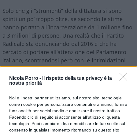
Solo che gli “strumenti” della dittatura si sono
spinti un po’ troppo oltre, se secondo le stime
hanno portato all’incarcerazione da 1 milione fino
a 3 milioni di persone. Una realtà che il Partito
Radicale sta denunciando dal 2016 e che ha
cercato di portare all’attenzione del Parlamento
italiano, scontrandosi però con le intimidazioni
cinesi che portarono l’allora presidenza del Senato
(Pietro Grasso) a vietare l’ingresso a Palazzo
Nicola Porro -
Il rispetto della tua privacy è la
nostra priorità
Madama al presidente del Congresso mondiale
uiguro, Dolkun Isa, invitato a testimoniare dal
Noi e i nostri partner utilizziamo, sul nostro sito, tecnologie
senatore Luigi Compagna, un rappresentante
come i cookie per personalizzare contenuti e annunci, fornire
eletto dal popolo italiano.
funzionalità per social media e analizzare il nostro traffico.
Facendo clic di seguito si acconsente all'utilizzo di questa
tecnologia. Puoi cambiare idea e modificare le tue scelte sul
Con tempismo perfetto, il blog di Beppe Grillo
consenso in qualsiasi momento ritornando su questo sito
risponde allo scoop del
New York Times