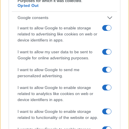
Purposes for which it was collected.
convivenza, afferma citando Maria Morigi,
Opted Out
secondo cui c’è “una buona convivenza tra han e
uiguri e non si percepisce alcun tipo di
Google consents
discriminazione”. I due, Parenti e Morigi,
I want to allow Google to enable storage
firmavano nel giugno scorso un articolo, sempre
related to advertising like cookies on web or
device identifiers in apps.
per il blog di Beppe Grillo, che bollava le proteste
a Hong Kong come “tentativi di destabilizzazione”
I want to allow my user data to be sent to
organizzati dall’Occidente. Altro che non
Google for online advertising purposes.
ingerenza, qui siamo al megafono del Partito
I want to allow Google to send me
comunista cinese.
personalized advertising.
I want to allow Google to enable storage
Oltre alla Via della Seta, al bavaglio e alla
related to analytics like cookies on web or
propaganda, un altro regalo del Movimento 5
device identifiers in apps.
Stelle alla Cina è l’esplosione del caso ex Ilva,
I want to allow Google to enable storage
come annotavamo qualche giorno fa su
Atlantico
.
related to functionality of the website or app.
Devastazione economica, sociale e ambientale a
parte, il ritiro di
ArcelorMittal
da Taranto rischia