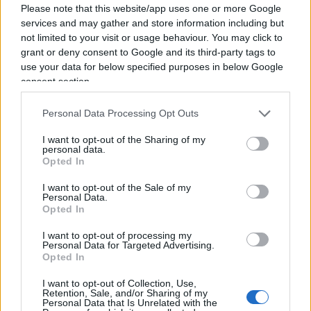
Please note that this website/app uses one or more Google
pubblicando
Xinjiang: “Nuova Frontiera”
, un’analisi
services and may gather and store information including but
di Fabio Massimo Parenti, professore associato
not limited to your visit or usage behaviour. You may click to
alla
China Foreign Affairs University
di Pechino e
grant or deny consent to Google and its third-party tags to
use your data for below specified purposes in below Google
membro del think tank cinese
CCERRI
, ma anche
consent section.
firma del
Global Times
, organo del Partito
comunista cinese il cui direttore, Hu Xijin,
Personal Data Processing Opt Outs
domenica sera ha lanciato su Twitter un appello
I want to opt-out of the Sharing of my
all’uso delle armi da fuoco contro i “terroristi” di
personal data.
Opted In
Hong Kong. Un’analisi che vuole confutare “una
campagna mediatica sui diritti umani volta a
I want to opt-out of the Sale of my
Personal Data.
screditare l’operato del governo cinese”. “Non vi
Opted In
sono corrispondenze reali alle accuse di
I want to opt-out of processing my
repressione”, scrive Parenti, mosse da
Personal Data for Targeted Advertising.
Opted In
organizzazioni “significativamente collegate al
governo degli Stati Uniti”. Anzi, quello tra etnia
I want to opt-out of Collection, Use,
Retention, Sale, and/or Sharing of my
han e uiguri sarebbe addirittura un modello di
Personal Data that Is Unrelated with the