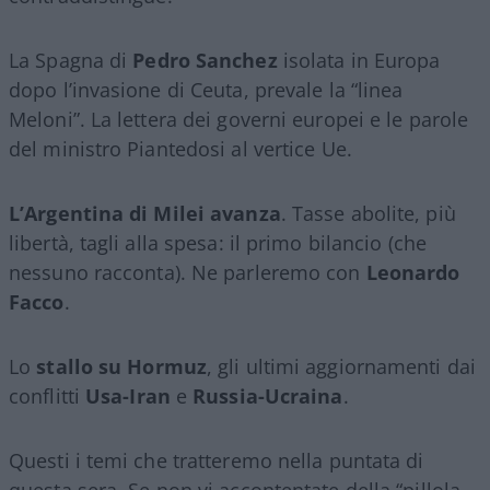
La Spagna di
Pedro Sanchez
isolata in Europa
dopo l’invasione di Ceuta, prevale la “linea
Meloni”. La lettera dei governi europei e le parole
del ministro Piantedosi al vertice Ue.
L’Argentina di Milei avanza
. Tasse abolite, più
libertà, tagli alla spesa: il primo bilancio (che
nessuno racconta). Ne parleremo con
Leonardo
Facco
.
Lo
stallo su Hormuz
, gli ultimi aggiornamenti dai
conflitti
Usa-Iran
e
Russia-Ucraina
.
Questi i temi che tratteremo nella puntata di
questa sera. Se non vi accontentate della “pillola