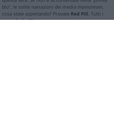
blu”, le solite narrazioni dei media
mainstream
,
cosa state aspettando? Provate
Red Pill
. Tutti i
giovedì alle 23
su
NicolaPorro.it
,
Atlanticoquotidiano.it
e i rispettivi
canali
YouTube
:
@NicolaPorroZuppa
e
@atlanticoquotidiano
.
Democratici Usa sempre più
ostaggio degli islamo-
comunisti
El Sayed vince le primarie democratiche per il
Senato in Michigan. I candidati DSA vincono
ovunque prevalga un elettorato di immigrati che
non intendono integrarsi e giovani influenzati da