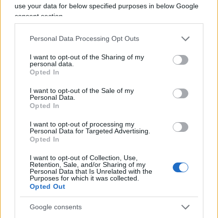
sta diventando irrecuperabile: in un corpo sociale
use your data for below specified purposes in below Google
consent section.
estenuato da stazioni metro sfasciate, ritardi
epocali dei mezzi, servizi ridotti al lumicino, non si
Personal Data Processing Opt Outs
concede più fiducia in maniera messianica. La
fiducia cieca appartiene solo ai ceti elettorali da
I want to opt-out of the Sharing of my
personal data.
ZTL, dove va per la maggiore il centrosinistra e
Opted In
dove il centrodestra, a livello elettorale, non
I want to opt-out of the Sale of my
governa dai tempi di Cola di Rienzo.
Personal Data.
Opted In
I want to opt-out of processing my
Si dice ancora, per cercare di lenire questo senso
Personal Data for Targeted Advertising.
di impotente e inerte frustrazione: tutta strategia.
Opted In
Fermo restando che già si è detto di come questo
I want to opt-out of Collection, Use,
ritardo costituisca una zavorra letale, a voler
Retention, Sale, and/or Sharing of my
Personal Data that Is Unrelated with the
proprio essere sinceri se uno vuol vedere
Purposes for which it was collected.
Opted Out
strategia dietro questo silenzio e dietro questo
attendismo sembra che l’unica strategia vera sia
Google consents
quella del tutti contro tutti interna al centrodestra.