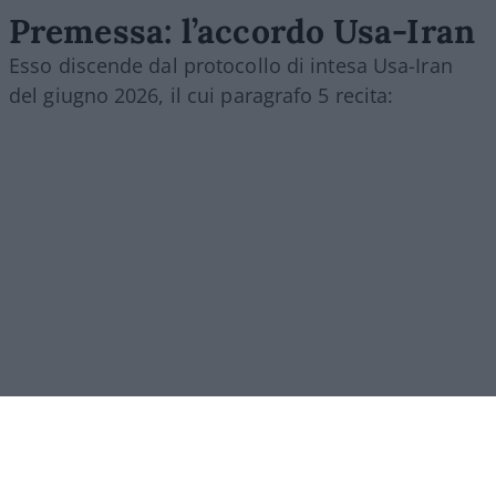
Premessa: l’accordo Usa-Iran
Esso discende dal protocollo di intesa Usa-Iran
del giugno 2026, il cui paragrafo 5 recita:
[5.1.] “Con la firma del presente Memorandum