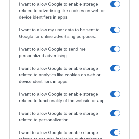
I want to allow Google to enable storage
Faida strutturale, lotta tribale tra correnti,
related to advertising like cookies on web or
correntine, antipatie tra singoli esponenti.
device identifiers in apps.
I want to allow my user data to be sent to
Se uno va a vedere bene, e non serve nemmeno
Google for online advertising purposes.
un microscopio, il centrodestra romano è in realtà
I want to allow Google to send me
principalmente
nom de plume
della destra, destra
personalized advertising.
sociale, quella roba lì che sotto ‘sociale’ rubrica
protezionismo economico, amicizie scalcagnate,
I want to allow Google to enable storage
related to analytics like cookies on web or
nostalgismo d’antan, nomine fatte male e confuse
device identifiers in apps.
e una pervicace attenzione per le periferie e per il
disagio sociale, come se il
lumpenproletariat
fosse
I want to allow Google to enable storage
related to functionality of the website or app.
l’unica sirena attraverso cui alimentare la propria
azione politica.
I want to allow Google to enable storage
related to personalization.
Endemicamente litigioso, ferocemente diviso non
I want to allow Google to enable storage
per motivi ideologici ma solo per tetri giardinetti
related to security, including authentication