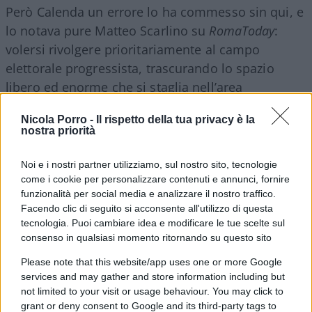
Però Calenda un errore lo ha commesso sin qui, e
lo notava pure Matteo Scarlino su
RomaToday
:
volersi rivolgere prioritariamente al campo
elettorale progressista, trascurando lo spazio
libero ed enorme che si staglia nell’area
moderata, liberale e conservatrice, orfana
Nicola Porro -
Il rispetto della tua privacy è la
complessivamente di un proprio candidato, a
nostra priorità
causa della paralisi del centrodestra.
Noi e i nostri partner utilizziamo, sul nostro sito, tecnologie
come i cookie per personalizzare contenuti e annunci, fornire
Quello romano è un voto su programmi, idee,
funzionalità per social media e analizzare il nostro traffico.
fatti, atti e visione cittadina, inutile volersi
Facendo clic di seguito si acconsente all'utilizzo di questa
avviluppare nella rete di un unico schieramento
tecnologia. Puoi cambiare idea e modificare le tue scelte sul
consenso in qualsiasi momento ritornando su questo sito
ideologico.
Please note that this website/app uses one or more Google
services and may gather and store information including but
Il ritardo accumulato dal centrodestra infatti,
not limited to your visit or usage behaviour. You may click to
quelli de ‘il candidato lo scegliamo in mezz’ora’,
grant or deny consent to Google and its third-party tags to