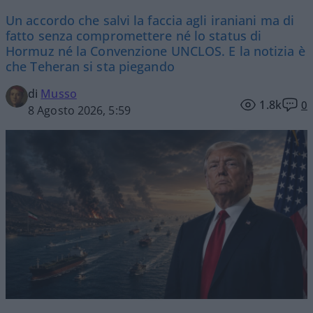
Un accordo che salvi la faccia agli iraniani ma di
fatto senza compromettere né lo status di
Hormuz né la Convenzione UNCLOS. E la notizia è
che Teheran si sta piegando
di
Musso
1.8k
0
8 Agosto 2026, 5:59