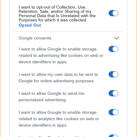
dei diritti civili. Quella cosa non era pacifica. Non
I want to opt-out of Collection, Use,
faceva parte del nostro movimento e ha solo fatto
Retention, Sale, and/or Sharing of my
Personal Data that Is Unrelated with the
male alla causa”.
Purposes for which it was collected.
Opted Out
Google consents
I want to allow Google to enable storage
Fece male anche a Martin Luther King, che quel 4
related to advertising like cookies on web or
device identifiers in apps.
aprile a Memphis fu ucciso. DeBerry, all’epoca
diciassettenne, ricorda le rivolte che scoppiarono:
I want to allow my user data to be sent to
Google for online advertising purposes.
I want to allow Google to send me
“Tutto quello in cui il dottor King credeva, tutto quello
personalized advertising.
in cui credeva fu improvvisamente abbattuto, finché
non vennero voci più calme, voci più calme a dire che
I want to allow Google to enable storage
related to analytics like cookies on web or
il dottor King era contrario a tutto ciò. Era contrario.
device identifiers in apps.
Era contrario. La mia famiglia aveva raccolto soldi e
aveva mandato mio padre a Washington per quella