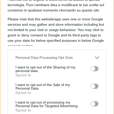
vestiti, camicie, cravatte. Marciavano pacificamente e
tecnologia. Puoi cambiare idea e modificare le tue scelte sul
consenso in qualsiasi momento ritornando su questo sito
il dottor King voleva che tutto fosse pacifico perché
tutto il mondo stava guardando a ciò che stava
Please note that this website/app uses one or more Google
services and may gather and store information including but
accadendo a Memphis, Chicago, Detroit e Washington
not limited to your visit or usage behaviour. You may click to
e in tutto il Paese. Abbiamo cambiato il mondo,
grant or deny consent to Google and its third-party tags to
pagando le tasse e gli affitti e facendo tutto ciò che
use your data for below specified purposes in below Google
dovevamo fare per poter poi pretendere quello che ci
consent section.
spettava in quanto cittadini americani come gli altri.
Personal Data Processing Opt Outs
Abbiamo cambiato il mondo rimanendo uomini e
donne di integrità, classe, buon senso e valori.
I want to opt-out of the Sharing of my
personal data.
Quando sono iniziate le rivolte e la gente ha iniziato
Opted In
a bruciare cose, è stato allora che mio padre mi ha
I want to opt-out of the Sale of my
preso per il braccio e ce ne siamo andati. Ce ne
Personal Data.
Opted In
siamo andati perché non era ciò per cui eravamo lì.
Non era per quello che c’era il dottor King. Non è per
I want to opt-out of processing my
Personal Data for Targeted Advertising.
quello che c’erano altri personaggi famosi ai tempi
Opted In