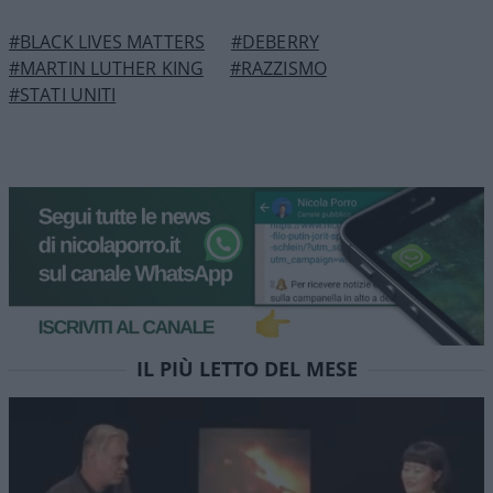
#BLACK LIVES MATTERS
#DEBERRY
#MARTIN LUTHER KING
#RAZZISMO
#STATI UNITI
Colabrodo Sanchez, modello
Milei. Stasera Red Pill
episodio 90
Non vi accontentate della “pillola blu” dei media
mainstream, provate RED PILL. Stasera alle 22 su
NicolaPorro.it, Atlanticoquotidiano.it e i rispettivi
canali YouTube. Ospite Leonardo Facco
di
Atlantico Quotidiano
1.4k
0