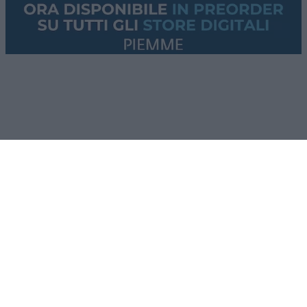
Lo
stallo su Hormuz
, gli ultimi aggiornamenti dai
conflitti
Usa-Iran
e
Russia-Ucraina
.
Questi i temi che tratteremo nella puntata di
questa sera. Se non vi accontentate della “pillola
blu”, le solite narrazioni dei media
mainstream
,
cosa state aspettando? Provate
Red Pill
. Tutti i
giovedì alle 23
su
NicolaPorro.it
,
Atlanticoquotidiano.it
e i rispettivi
canali
YouTube
:
@NicolaPorroZuppa
e
@atlanticoquotidiano
.
Democratici Usa sempre più
ostaggio degli islamo-