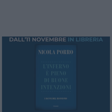
giovedì, stasera
eccezionalmente a partire dalle
ore 22
, con i nostri autori e numerosi ospiti
approfondiremo i temi caldi della settimana con
l’approccio
critico e fuori dal coro
che ci
contraddistingue.
La Spagna di
Pedro Sanchez
isolata in Europa
dopo l’invasione di Ceuta, prevale la “linea
Meloni”. La lettera dei governi europei e le parole
del ministro Piantedosi al vertice Ue.
L’Argentina di Milei avanza
. Tasse abolite, più
libertà, tagli alla spesa: il primo bilancio (che
nessuno racconta). Ne parleremo con
Leonardo
Facco
.