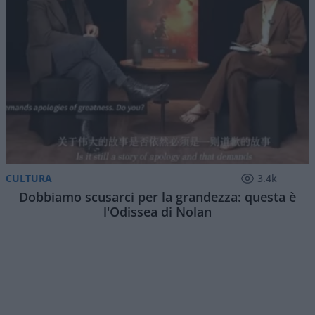
6 Agosto 2026, 15:52
Questa sera puntata numero 90 di
Red Pill
, il
programma serale di
Atlantico Quotidiano
. Ogni