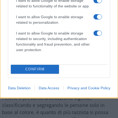
I want to allow Google to enable storage
related to functionality of the website or app.
marcia in cui quell’uomo disse che voleva che i suoi
figli fossero giudicati dal contenuto del loro
I want to allow Google to enable storage
carattere, non dal colore della loro pelle. E tutto
related to personalization.
quello che facciamo in America in questo momento è
I want to allow Google to enable storage
parlare di colore. Ogni questione, ogni questione
related to security, including authentication
riguarda la razza, riguarda il colore, invece di
functionality and fraud prevention, and other
riguardare noi seduti a un tavolo come uomini e
user protection.
donne di buon senso”.
CONFIRM
Data Deletion
Data Access
Privacy and Cookie Policy
Perché il presunto antirazzismo vigente,
classificando e segregando le persone solo in
base al colore, è quanto di più razzista si possa