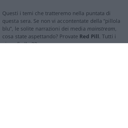
Questi i temi che tratteremo nella puntata di
questa sera. Se non vi accontentate della “pillola
blu”, le solite narrazioni dei media
mainstream
,
cosa state aspettando? Provate
Red Pill
. Tutti i
giovedì alle 23
su
NicolaPorro.it
,
Atlanticoquotidiano.it
e i rispettivi
canali
YouTube
:
@NicolaPorroZuppa
e
@atlanticoquotidiano
.
Democratici Usa sempre più
ostaggio degli islamo-
comunisti
El Sayed vince le primarie democratiche per il