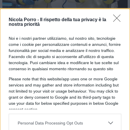
Nicola Porro -
Il rispetto della tua privacy è la
nostra priorità
Noi e i nostri partner utilizziamo, sul nostro sito, tecnologie
Ieri, sul
Washington Post
, Josh Rogin ha riportato
come i cookie per personalizzare contenuti e annunci, fornire
che nel 2018, funzionari dell’ambasciata Usa
funzionalità per social media e analizzare il nostro traffico.
Facendo clic di seguito si acconsente all'utilizzo di questa
hanno visitato diverse volte il
Wuhan Institute of
tecnologia. Puoi cambiare idea e modificare le tue scelte sul
Virology
– il primo laboratorio in Cina di massima
consenso in qualsiasi momento ritornando su questo sito
sicurezza biologica, livello 4, autorizzato quindi a
Please note that this website/app uses one or more Google
lavorare con gli agenti patogeni più pericolosi al
services and may gather and store information including but
mondo – e hanno inviato a Washington due
not limited to your visit or usage behaviour. You may click to
“warnings”
ufficiali sulle inadeguate misure di
grant or deny consent to Google and its third-party tags to
use your data for below specified purposes in below Google
sicurezza di questo laboratorio, che stava
consent section.
conducendo pericolosi studi sui
coronavirus
dei
pipistrelli.
Personal Data Processing Opt Outs