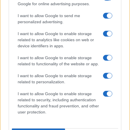
Google for online advertising purposes.
rappresentava un rischio di una nuova pandemia
come la SARS”.
I want to allow Google to send me
personalized advertising.
Nel dispaccio del 19 gennaio 2018, si afferma che
I want to allow Google to enable storage
“durante le interazioni con gli scienziati al
related to analytics like cookies on web or
device identifiers in apps.
laboratorio, essi hanno rilevato che il nuovo
laboratorio ha una grave carenza di tecnici
I want to allow Google to enable storage
addestrati in modo appropriato e che i ricercatori
related to functionality of the website or app.
dovevano gestire con cautela questo laboratorio
I want to allow Google to enable storage
ad alto contenimento”.
related to personalization.
I want to allow Google to enable storage
La delegazione Usa, guidata dal console generale
related to security, including authentication
a Wuhan, Jamison Fouss, e dal consigliere
functionality and fraud prevention, and other
dell’ambasciata per ambiente, scienza, tecnologia
user protection.
e salute, Rick Switzer, incontrò anche Shi Zhengli,
a capo del progetto di ricerca, che ha pubblicato