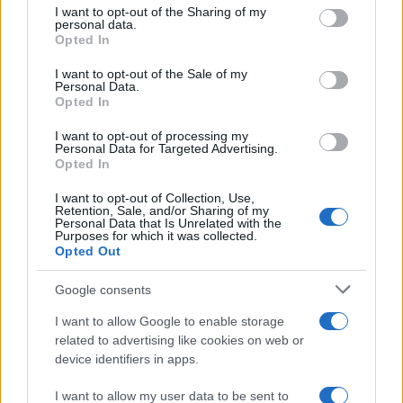
I want to opt-out of the Sharing of my
“I dispacci – scrive il
WaPo
– hanno alimentato
personal data.
Opted In
discussioni all’interno del governo degli Stati Uniti
sul fatto che questo o un altro laboratorio di
I want to opt-out of the Sale of my
Personal Data.
Wuhan fosse la fonte del virus, anche se non sono
Opted In
ancora emerse prove conclusive”.
I want to opt-out of processing my
Personal Data for Targeted Advertising.
Opted In
I funzionari Usa che visitarono il laboratorio
furono a tal punto preoccupati per quello che
I want to opt-out of Collection, Use,
Retention, Sale, and/or Sharing of my
avevano visto e sentito, da voler lanciare un
Personal Data that Is Unrelated with the
Purposes for which it was collected.
doppio allarme, “con particolare riguardo alle
Opted Out
ricerche condotte nel laboratorio sui
coronavirus
Google consents
dei pipistrelli”.
I want to allow Google to enable storage
related to advertising like cookies on web or
Il primo dispaccio, ottenuto da Rogin, avverte che
device identifiers in apps.
“il lavoro del laboratorio sui
coronavirus
dei
I want to allow my user data to be sent to
pipistrelli e la loro potenziale trasmissione umana