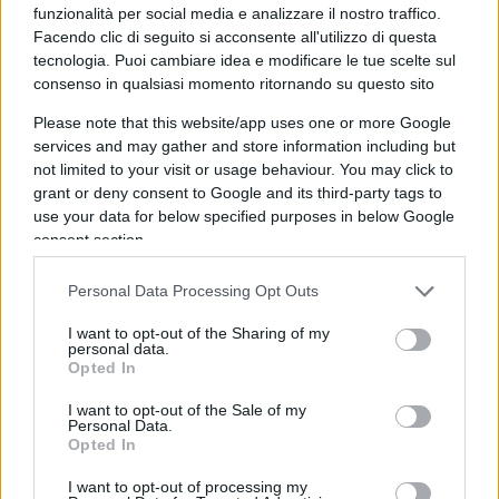
di guerra.
funzionalità per social media e analizzare il nostro traffico.
Facendo clic di seguito si acconsente all'utilizzo di questa
tecnologia. Puoi cambiare idea e modificare le tue scelte sul
È questa almeno la teoria di
Juan Carlos Sosa
consenso in qualsiasi momento ritornando su questo sito
Azpúrua,
scrittore, avvocato e professore
Please note that this website/app uses one or more Google
universitario venezuelano, noto tra l’altro per
services and may gather and store information including but
essere stato il primo a denunciare al Tribunale
not limited to your visit or usage behaviour. You may click to
grant or deny consent to Google and its third-party tags to
Penale Internazionale il governo Chávez per
use your data for below specified purposes in below Google
crimini contro l’umanità e terrorismo di stato,
consent section.
quando la sinistra mondiale lo considerava una
guida spirituale (per alcuni lo è ancora). Sosa da
Personal Data Processing Opt Outs
tempo suggerisce che la crisi venezuelana debba
I want to opt-out of the Sharing of my
essere affrontata e risolta non attraverso i
personal data.
Opted In
consueti canali del diritto pubblico internazionale
ma con azioni di polizia, trattando il regime di
I want to opt-out of the Sale of my
Personal Data.
Maduro alla stregua di un’associazione mafiosa
Opted In
dedita al traffico di stupefacenti e al
I want to opt-out of processing my