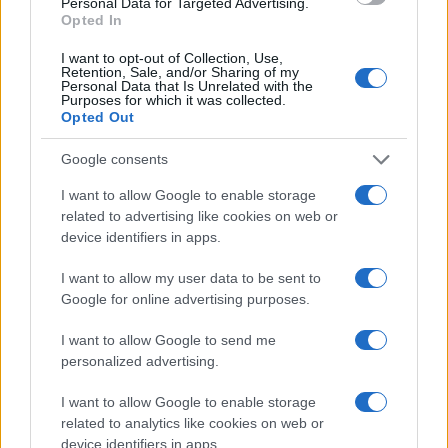
contrabbando, come si fece in Colombia con i
Personal Data for Targeted Advertising.
Opted In
cartelli della droga. In concreto si tratterebbe di
seguire i seguenti passi: 1) firma di un accordo tra
I want to opt-out of Collection, Use,
Retention, Sale, and/or Sharing of my
Guaidò e la DEA (il dipartimento antidroga
Personal Data that Is Unrelated with the
Purposes for which it was collected.
statunitense) per autorizzare quest’ultima a
Opted Out
intervenire in territorio venezuelano e a catturare
Google consents
– in collaborazione con funzionari locali – i
membri del
Cartel de los Soles
, composto –
I want to allow Google to enable storage
secondo Sosa – da quadri delle forze armate e
related to advertising like cookies on web or
device identifiers in apps.
capeggiato dallo stesso Maduro; 2) una volta
neutralizzati i vertici del
Cartel
, le forze armate
I want to allow my user data to be sent to
nazionali si troverebbero in condizione di
Google for online advertising purposes.
appoggiare Guaidò senza temere ritorsioni da
I want to allow Google to send me
parte del governo; 3) il presidente incaricato
personalized advertising.
dovrebbe designare subito un nuovo stato
I want to allow Google to enable storage
maggiore dell’esercito che si farebbe carico del
related to analytics like cookies on web or
coordinamento delle forze armate leali al nuovo
device identifiers in apps.