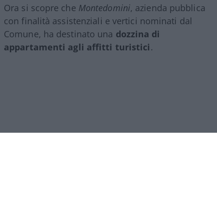
Ora si scopre che
Montedomini
, azienda pubblica
con finalità assistenziali e vertici nominati dal
Comune, ha destinato una
dozzina di
appartamenti agli affitti turistici
.
Ipocrisia comunale