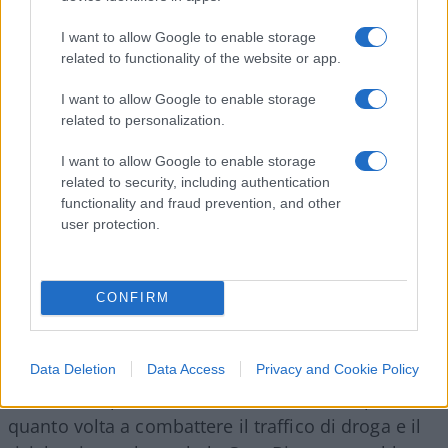
corso democratico; 4) il passo successivo sarebbe
la firma di un accordo bilaterale di assistenza
I want to allow Google to enable storage
related to functionality of the website or app.
militare con gli Stati Uniti con l’installazione di
basi militari americane in territorio venezuelano
I want to allow Google to enable storage
(
Plan Venezuela
); 5) questa struttura appoggerebbe
related to personalization.
il lavoro della DEA e si incaricherebbe di
I want to allow Google to enable storage
controllare i gruppi paramilitari e le milizie
related to security, including authentication
attualmente al servizio di Maduro.
functionality and fraud prevention, and other
user protection.
I vantaggi di questa strategia sarebbero chiari,
CONFIRM
secondo Sosa: nessuna necessità di autorizzazioni
da parte della comunità internazionale come si
richiederebbe nel caso di un’azione militare
Data Deletion
Data Access
Privacy and Cookie Policy
diretta, un’operazione moralmente ineccepibile in
quanto volta a combattere il traffico di droga e il