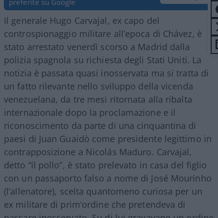
preferite su Google
Il generale Hugo Carvajal, ex capo del
controspionaggio militare all’epoca di Chávez, è
stato arrestato venerdì scorso a Madrid dalla
polizia spagnola su richiesta degli Stati Uniti. La
notizia è passata quasi inosservata ma si tratta di
un fatto rilevante nello sviluppo della vicenda
venezuelana, da tre mesi ritornata alla ribalta
internazionale dopo la proclamazione e il
riconoscimento da parte di una cinquantina di
paesi di Juan Guaidò come presidente legittimo in
contrapposizione a Nicolás Maduro. Carvajal,
detto “il pollo”, è stato prelevato in casa del figlio
con un passaporto falso a nome di José Mourinho
(l’allenatore), scelta quantomeno curiosa per un
ex militare di prim’ordine che pretendeva di
passare inosservato. Su di lui gravavano un ordine