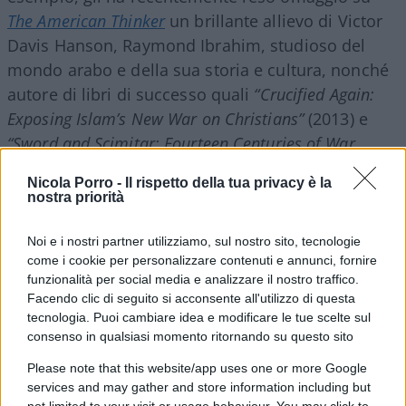
The American Thinker
un brillante allievo di Victor
Davis Hanson, Raymond Ibrahim, studioso del
mondo arabo e della sua storia e cultura, nonché
autore di libri di successo quali
“Crucified Again:
Exposing Islam’s New War on Christians”
(2013) e
“Sword and Scimitar: Fourteen Centuries of War
Between Islam and the West”
(2018).
Nicola Porro -
Il rispetto della tua privacy è la
nostra priorità
La lezione di Belloc, scrive il giovane studioso
Noi e i nostri partner utilizziamo, sul nostro sito, tecnologie
americano, è che una comprensione accurata
come i cookie per personalizzare contenuti e annunci, fornire
della
vera
storia dei rapporti tra Islam e Occidente
funzionalità per social media e analizzare il nostro traffico.
—al contrario delle vulgate pseudo-storiche
Facendo clic di seguito si acconsente all'utilizzo di questa
predominanti—conduce ad una prognosi
tecnologia. Puoi cambiare idea e modificare le tue scelte sul
consenso in qualsiasi momento ritornando su questo sito
altrettanto accurata del futuro. Non
dimentichiamo che tutto cominciò quando, come
Please note that this website/app uses one or more Google
services and may gather and store information including but
ci racconta la storia dell’islam, nel 628 Maometto
not limited to your visit or usage behaviour. You may click to