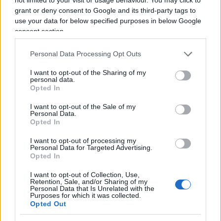
si rivolse all’imperatore di Bisanzio, Eraclio, al
grant or deny consent to Google and its third-party tags to
tempo massima autorità politica della cristianità,
use your data for below specified purposes in below Google
per chiedergli di abiurare il cristianesimo. Al
consent section.
rifiuto di quest’ultimo seguì la proclamazione
Personal Data Processing Opt Outs
della jihad e l’invasione araba della Siria, che
allora era cristiana, dopo aver sconfitto l’esercito
I want to opt-out of the Sharing of my
personal data.
imperiale nella battaglia di Yarmuk (636). Questa
Opted In
vittoria, spiega Ibrahim, mise i musulmani in
I want to opt-out of the Sale of my
condizione di sciamare in tutte le direzioni, tanto
Personal Data.
Opted In
che, meno di un secolo dopo, essi avevano
conquistato le regioni più ricche, importanti e
I want to opt-out of processing my
Personal Data for Targeted Advertising.
antiche della cristianità del tempo, inclusi Egitto,
Opted In
Siria e Nord Africa. Quello che accadde nei secoli
I want to opt-out of Collection, Use,
successivi, come risulta dall’accurata, ancorché
Retention, Sale, and/or Sharing of my
Personal Data that Is Unrelated with the
forzatamente succinta, ricostruzione storica di
Purposes for which it was collected.
Opted Out
Ibrahim, non è che una ripetizione dell’identico,
che passa attraverso le crociate e la
Reconquista
: i