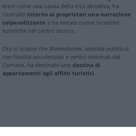
brevi come una causa della crisi abitativa, ha
costruito
intorno ai proprietari una narrazione
colpevolizzante
e ha vietato nuove locazioni
turistiche nel centro storico.
Ora si scopre che
Montedomini
, azienda pubblica
con finalità assistenziali e vertici nominati dal
Comune, ha destinato una
dozzina di
appartamenti agli affitti turistici
.