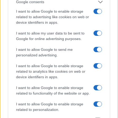
Google consents
musulmani all’attacco e l’occidente che si difende
I want to allow Google to enable storage
e contrattacca. Questo, beninteso, fino alla
related to advertising like cookies on web or
battaglia di Vienna del 1683, che segnò l’inizio
device identifiers in apps.
della decadenza del mondo islamico.
I want to allow my user data to be sent to
Successivamente, con l’era coloniale, a partire
Google for online advertising purposes.
dall’inizio dell’Ottocento, vi sarà il trionfo
dell’occidente e la sottomissione del mondo
I want to allow Google to send me
islamico.
personalized advertising.
I want to allow Google to enable storage
related to analytics like cookies on web or
device identifiers in apps.
Ma la vittoria non è necessariamente da
intendersi come definitiva. Infatti, come Belloc
I want to allow Google to enable storage
aveva compreso quasi un secolo fa, “tutta la forza
related to functionality of the website or app.
spirituale dell’islam è ancora presente nelle
I want to allow Google to enable storage
masse della Siria, dell’Anatolia, delle montagne
related to personalization.
dell’Asia orientale, dell’Arabia, dell’Egitto e del