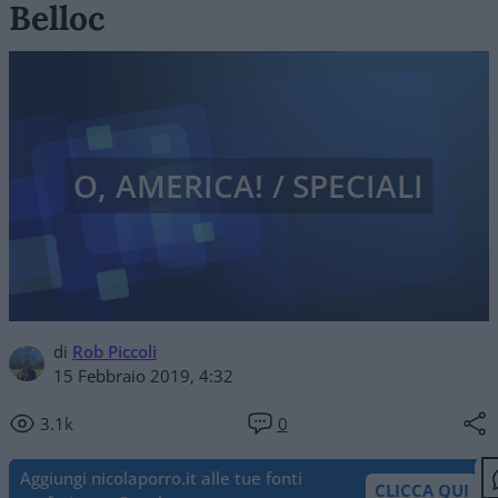
Belloc
O, AMERICA! / SPECIALI
di
Rob Piccoli
15 Febbraio 2019, 4:32
3.1k
0
Aggiungi nicolaporro.it alle tue fonti
CLICCA QUI