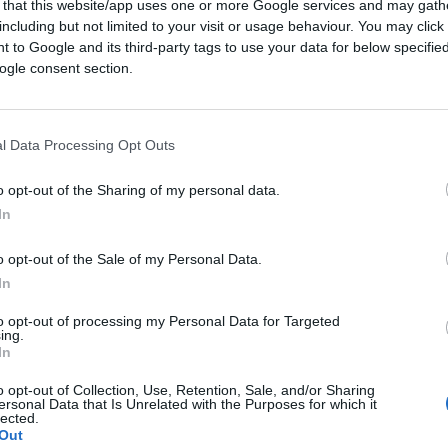
itratti dei nobili antenati – si chiamassero
 that this website/app uses one or more Google services and may gath
Sturzo o Alcide De Gasperi, Luigi Einaudi o
including but not limited to your visit or usage behaviour. You may click 
 to Google and its third-party tags to use your data for below specifi
 Togliatti – si era disposti a ingoiare più
ogle consent section.
evano politiche o contraevano alleanze poco
tibili giacché si era rassicurati dal far parte
iavano i grandi del passato.
l Data Processing Opt Outs
o opt-out of the Sharing of my personal data.
In
ro, il collante di legittimità dei partiti, il
l deposito bancario sul quale si poteva
o opt-out of the Sale of my Personal Data.
orre la vecchia bandiera socialista e
In
 avesse detto un vecchio socialista al rientro
to opt-out of processing my Personal Data for Targeted
to il fascismo. Quella bandiera era un simbolo
ing.
In
e esemplari, a “filosofie”, nel senso forte del
 pur condivise richieste della Repubblica e
o opt-out of Collection, Use, Retention, Sale, and/or Sharing
ersonal Data that Is Unrelated with the Purposes for which it
e, con la sua foga generosa, da Pietro
lected.
Out
iato indicava la casa in cui si sarebbero