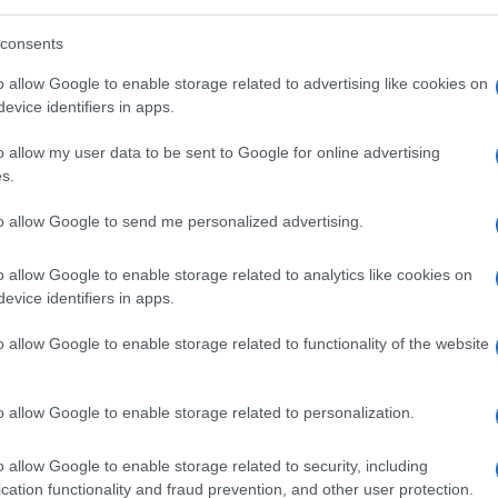
o quelli che avevano accettato lealmente le
consents
liberale e, abbandonando ogni posizione
 Stato. I più “moderati” potevano anche
o allow Google to enable storage related to advertising like cookies on
evice identifiers in apps.
ei e materialisti” della sinistra giacché a
 di partito” ovvero la “famiglia spirituale” le
o allow my user data to be sent to Google for online advertising
 – rimanevano sempre in funzione di una
s.
he il processo di modernizzazione si
to allow Google to send me personalized advertising.
ione.
o allow Google to enable storage related to analytics like cookies on
 come Francesco Saverio Borrelli, quel mondo
evice identifiers in apps.
les spirituelles
ma,
absit iniuria verbis
,
o allow Google to enable storage related to functionality of the website
ghesia. Ci si unisce, si smantellano le vecchie
itiche in vista di obiettivi limitati e,
o allow Google to enable storage related to personalization.
un
pro.
Fermare la “resistibile ascesa” di
porta a vedere a braccetto in una stessa
o allow Google to enable storage related to security, including
i democristiani, atei razionalisti e quanti si
cation functionality and fraud prevention, and other user protection.