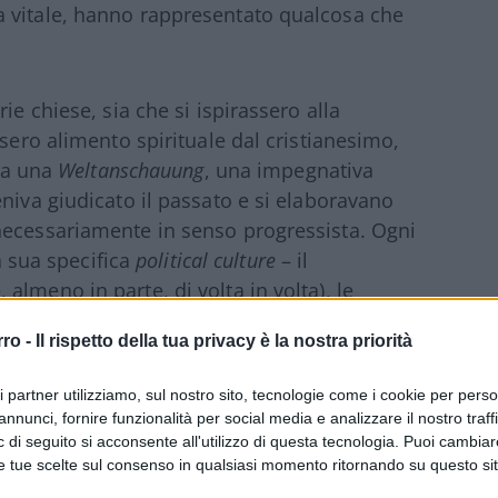
 vitale, hanno rappresentato qualcosa che
ie chiese, sia che si ispirassero alla
ssero alimento spirituale dal cristianesimo,
era una
Weltanschauung
, una impegnativa
niva giudicato il passato e si elaboravano
necessariamente in senso progressista. Ogni
la sua specifica
political culture
– il
lmeno in parte, di volta in volta), le
ntificato – ad es., il divorzio, la
rro -
Il rispetto della tua privacy è la nostra priorità
adesione alla Nato etc. etc. In genere,
i programmi – spesso ampollosi, troppo
ri partner utilizziamo, sul nostro sito, tecnologie come i cookie per pers
molto attenti agli obiettivi specifici per cui
annunci, fornire funzionalità per social media e analizzare il nostro traff
più, va sottolineato, all’ideologia che
 di seguito si acconsente all'utilizzo di questa tecnologia. Puoi cambiar
e tue scelte sul consenso in qualsiasi momento ritornando su questo si
te e dell’elettore abituale. Quando si entrava