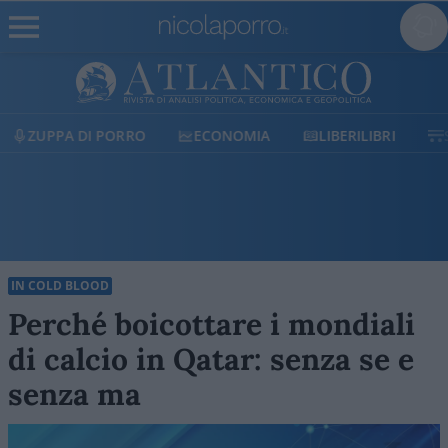
ZUPPA DI PORRO
ECONOMIA
LIBERILIBRI
SH
IN COLD BLOOD
Perché boicottare i mondiali
di calcio in Qatar: senza se e
senza ma