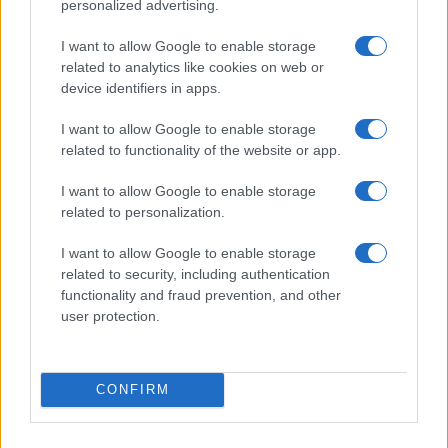
l’acquisto del Psg da parte del
Qatar Sports
personalized advertising.
Investments
, dell’aumento dei qatarioti nella
I want to allow Google to enable storage
partecipazione azionaria del gruppo
Lagardére
,
related to analytics like cookies on web or
della creazione del canale
BeInSports
in Francia in
device identifiers in apps.
cambio di una promessa: che Platini votasse per il
I want to allow Google to enable storage
Qatar e non per gli Stati Uniti, come aveva
related to functionality of the website or app.
promesso. Nove giorni dopo la Coppa del Mondo
I want to allow Google to enable storage
viene quindi assegnata al Qatar che batte la
related to personalization.
fortissima concorrenza di Stati Uniti ma anche di
Corea del Sud, Australia e Giappone.”
I want to allow Google to enable storage
related to security, including authentication
functionality and fraud prevention, and other
Il boicottaggio dovrebbe essere seguito, a mio
user protection.
avviso, da nette prese di posizione da parte degli
ambientalisti, gli stessi seguaci di Greta che forse
non sanno che per refrigerare gli stadi situati in
CONFIRM
pratica nel deserto a 40 gradi di calore esterno, il
Qatar ha messo su un sistema di climatizzazione