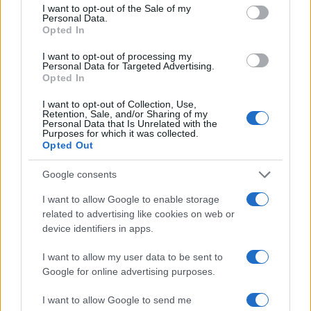
I want to opt-out of the Sale of my
Personal Data.
Opted In
A nulla è valsa la denuncia di
Amnesty International
I want to opt-out of processing my
Personal Data for Targeted Advertising.
circa il “grave sfruttamento, cui sarebbero
Opted In
sottoposti i lavoratori addetti alla realizzazione
I want to opt-out of Collection, Use,
delle strutture in Qatar; 2,5 milioni il numero di
Retention, Sale, and/or Sharing of my
Personal Data that Is Unrelated with the
migranti che verranno impiegati come ‘schiavi’”. A
Purposes for which it was collected.
nulla la presa di posizione contraria dei Paesi
Opted Out
confinanti come Bahrein ed Emirati Arabi e
Google consents
dell’Arabia Saudita, e perfino dell’Egitto.
Le roi
I want to allow Google to enable storage
Michel, come riporta
iltempo.it
del 18 giugno
related to advertising like cookies on web or
scorso, avrebbe partecipato “nel novembre 2010
device identifiers in apps.
all’Eliseo a un incontro con l’allora presidente
I want to allow my user data to be sent to
della Repubblica Nicolas Sarkozy e l’emiro del
Google for online advertising purposes.
Qatar Tamim ben Hamad al-Thani. Secondo
quando scrisse
France Football
, si discusse
I want to allow Google to send me