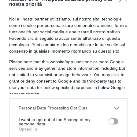
(e non solo). Boicottare i mondiali in Qatar non
nostra priorità
sarebbe necessario però soltanto per quanto
dimostrato da
“Qatar Papers”
; boicottare il Qatar
Noi e i nostri partner utilizziamo, sul nostro sito, tecnologie
significherebbe boicottare un certo tipo di Islam;
come i cookie per personalizzare contenuti e annunci, fornire
funzionalità per social media e analizzare il nostro traffico.
violento, espansionista, misogino e omofobo,
Facendo clic di seguito si acconsente all'utilizzo di questa
radicale direbbero i perbenisti del politicamente
tecnologia. Puoi cambiare idea e modificare le tue scelte sul
corretto. Significherebbe dare un segnale forte e
consenso in qualsiasi momento ritornando su questo sito
inequivocabile sul piano della lotta per i diritti
Please note that this website/app uses one or more Google
umani e per la libertà a livello planetario. Invece, i
services and may gather and store information including but
potenti biscazzieri del pallone, si sono genuflessi
not limited to your visit or usage behaviour. You may click to
grant or deny consent to Google and its third-party tags to
come al solito ai signorotti del petrolio.
use your data for below specified purposes in below Google
Addirittura Michel Platini, ex presidente dell’Uefa
consent section.
che ha contribuito in maniera fondamentale
all’assegnazione di questi Mondiali di calcio, nel
Personal Data Processing Opt Outs
giugno scorso è stato arrestato dalle autorità
I want to opt-out of the Sharing of my
personal data.
francesi per corruzione proprio per la vicenda
Opted In
qatariota.