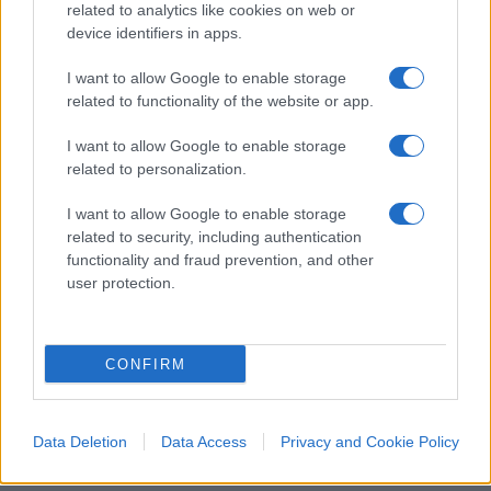
related to analytics like cookies on web or
Pagina
PAGINA
Precedente
device identifiers in apps.
SUCCESSIVA
I want to allow Google to enable storage
related to functionality of the website or app.
44
I want to allow Google to enable storage
Leggi i commenti
related to personalization.
I want to allow Google to enable storage
SEDUTE SATIRICHE
related to security, including authentication
Vignetta del 04/08/2026
functionality and fraud prevention, and other
user protection.
Vai all'archivio delle vignette
CONFIRM
Data Deletion
Data Access
Privacy and Cookie Policy