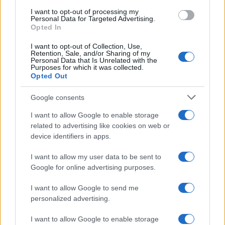
colori, non mi scompongo nemmeno per la
I want to opt-out of processing my
Personal Data for Targeted Advertising.
decisione di obbligare a firmare un consenso
Opted In
prima dell’inoculazione: sono realista e mi rendo
I want to opt-out of Collection, Use,
conto che un contenzioso sul risarcimento dei
Retention, Sale, and/or Sharing of my
Personal Data that Is Unrelated with the
danni per tutti coloro che subissero conseguenze
Purposes for which it was collected.
Opted Out
più o meno gravi intaserebbe le aule dei tribunali
e prosciugherebbe le casse statali.
Google consents
I want to allow Google to enable storage
Sa cos’è che mi angoscia?
related to advertising like cookies on web or
device identifiers in apps.
I want to allow my user data to be sent to
Che
stanno usando la paura
.
Google for online advertising purposes.
I want to allow Google to send me
#CORONAVIRUS
#COVID
#GOVERNO
#PAURA
personalized advertising.
#RESTRIZIONI
#TUMORE
#VIRUS
I want to allow Google to enable storage