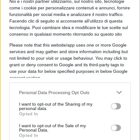
Noi e i nostri partner utilizziamo, sul nostro sito, tecnologie
condizione rientra in ciò che lo Stato amabilmente
come i cookie per personalizzare contenuti e annunci, fornire
funzionalità per social media e analizzare il nostro traffico.
definisce “danni collaterali”.
Facendo clic di seguito si acconsente all'utilizzo di questa
tecnologia. Puoi cambiare idea e modificare le tue scelte sul
Come anche saranno “danni collaterali” i pochi
consenso in qualsiasi momento ritornando su questo sito
ragazzi che – statisticamente è assai probabile –
Please note that this website/app uses one or more Google
avranno conseguenze gravi in seguito
services and may gather and store information including but
not limited to your visit or usage behaviour. You may click to
all’inoculazione, a fronte di una probabilità molto
grant or deny consent to Google and its third-party tags to
più bassa di avere complicazioni in seguito
use your data for below specified purposes in below Google
all’infezione. Ma nemmeno questo mi turba: lo
consent section.
Stato ha valutato che
qualche giovane morto in
Personal Data Processing Opt Outs
più è un sacrificio
che viene giustificato dai molti
meno morti tra la popolazione più anziana, della
I want to opt-out of the Sharing of my
personal data.
quale in nostri politici casualmente fanno parte.
Opted In
I want to opt-out of the Sale of my
Personal Data.
Opted In
E le confesso che, avendone già viste di tutti i