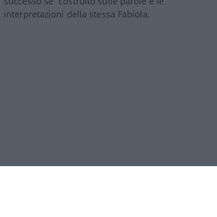
successo se” costruito sulle parole e le
interpretazioni della stessa Fabiola.
C’è una frase, verso la fine della lunga
chiacchierata che Fabiola Sciabbarrasi ha
concesso a Hoara Borselli, che da sola vale “il