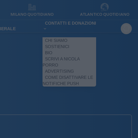
MILANO QUOTIDIANO
ATLANTICO QUOTIDIANO
CONTATTI E DONAZIONI
IBERALE
CHI SIAMO
SOSTIENICI
BIO
SCRIVI A NICOLA
PORRO
ADVERTISING
COME DISATTIVARE LE
NOTIFICHE PUSH