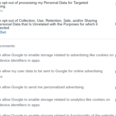
to opt-out of processing my Personal Data for Targeted
ing.
ferite su Google
CLICCA QUI
In
o opt-out of Collection, Use, Retention, Sale, and/or Sharing
ersonal Data that Is Unrelated with the Purposes for which it
lected.
0:00
/
--:--
Out
consents
o allow Google to enable storage related to advertising like cookies on
evice identifiers in apps.
ggendo in questi giorni
delle proteste dei
te
sono divertita e disgustata
allo stesso
o allow my user data to be sent to Google for online advertising
s.
inque anni la pendolare
, percorrendo ogni
la strada da casa mia alla stazione e dalla
to allow Google to send me personalized advertising.
 5:30 di mattina per prendere posto in aula,
anevo in università a studiare nel pomeriggio
o allow Google to enable storage related to analytics like cookies on
evice identifiers in apps.
o allow Google to enable storage related to functionality of the website