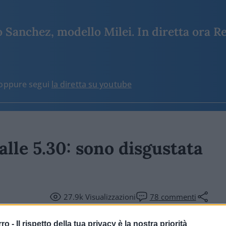
Sanchez, modello Milei. In diretta ora Re
o oppure segui
la diretta su youtube
alle 5.30: sono disgustata
27.9k
Visualizzazioni
78
commenti
rro -
Il rispetto della tua privacy è la nostra priorità