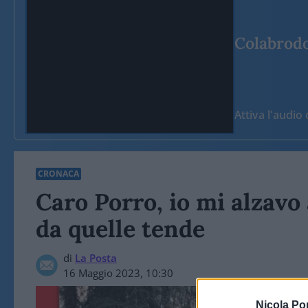
Colabrodo 
Attiva l'audi
CRONACA
Caro Porro, io mi alzavo 
da quelle tende
di
La Posta
16 Maggio 2023, 10:30
Nicola Po