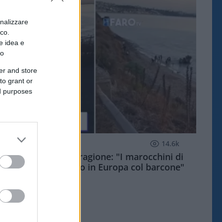
onalizzare
ico.
e idea e
to
er and store
to grant or
ed purposes
ESTERI
14.6k
Meloni aveva ragione: "I marocchini di
Ceuta sbarcano in Europa col barcone"