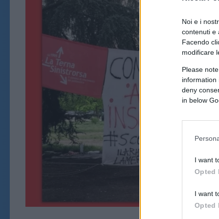
Noi e i nost
contenuti e 
Facendo clic
modificare l
Please note
information 
deny consent
in below Go
Persona
I want t
Opted 
I want t
Opted 