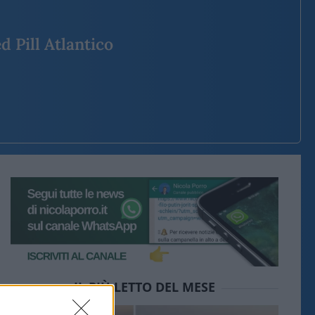
d Pill Atlantico
IL PIÙ LETTO DEL MESE